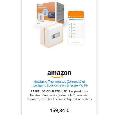
Netatmo Thermostat Connecté et
Intelligent Économe en Énergie –WiFi-
Réduisez Les Factures & Contrôlez Le
RAPPEL DE COMPATIBILITÉ : Les produits «
Chauffage à Distance par Application,
Netatmo Connecté » (incluant le Thermostat
Compatible avec Les Chaudières
Connecté, les Têtes Thermostatiques Connectées
Individuelles, NTH01-AMZ
et le Starter Pack) ne sont PAS compatibles avec la
nouvelle gamme « Netatmo ORIGINAL », car ils
159,84 €
utilisent des protocoles de communication
différents. Pour garantir la meilleure expérience,