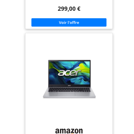
ÉCRAN FHD ANTIREFLET : profitez d’une image
299,00 €
nette et détaillée sur un grand écran Full HD de
15,6" (1920 x 1080). Plus de 2 millions de pixels
pour une expérience visuelle confortable sans
reflets gênants. CONNECTIVITÉ SANS LIMITES : que
ce soit en filaire (USB, HDMI, USB-C) ou sans fil (Wi-
Fi, Bluetooth), profitez d’une connexion rapide et
simple pour rester productif partout. EPEAT Gold :
les produits certifiés EPEAT Gold sont les mieux
classés et répondent à tous les critères requis par
EPEAT. CONÇU POUR VOTRE MOBILITÉ: Appréciez
la liberté et la flexibilité où que vous soyez grâce à
une batterie d'autonomie plus longue, ainsi qu'à
une mémoire et un stockage généreux