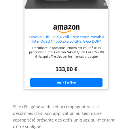
Lenovo FullHD 15,6 Zoll Ordinateur Portable
(Intel Quad N4500 2x2.80 GHz, 8 Go DDR4,
256 Go SSD, Intel UHD, HDMI, BT, USB 3.0,
L'ordinateur portable Lenovo est équipé d'un
Webcam, WLAN, Windows 11, Clavier
processeur Intel Celeron N4500 Quad Core 2x2.80
AZERTY [français]) #8510
GHz, qui offre des performances plus que
suffisantes pour le bureau, le travail à domicile et
les jeux Un grand SSD de 256 Go offre plus
333,00 €
d'espace qu'il n'en faut pour vos données et vos
applications. Particularités : poids super léger de
2,2 kg, refroidissement silencieux, écran Full-HD,
16 Go de RAM DDR4, webcam, HDMI, prise casque,
microphone, USB 3.0 Windows 11 Prof. 64 bits est
complètement installé avec tous les pilotes, ainsi
qu'un pack Microsoft Office en version complète.
Si le rôle général de cet accompagnateur est
désormais clair, son application au sein d’une
copropriété présente des défis uniques qui méritent
d’être soulignés.