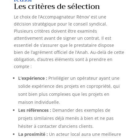
des vis [Contenu de l'emballage] 1 thermostat
Les critères de sélection
intelligent (batterie non incluse), 1 récepteur, 1
support, 1 manuel du produit, 2 vis, 1 câble USB-C
et 1 cavalier.
Le choix de l’Accompagnateur Rénov’ est une
décision stratégique pour le conseil syndical.
Plusieurs critères doivent être examinés
attentivement avant de signer un contrat. Il est
essentiel de s’assurer que le prestataire dispose
bien de l’agrément officiel de l’Anah. Au-delà de cette
obligation, d’autres éléments sont à prendre en
compte :
L’expérience :
Privilégier un opérateur ayant une
solide expérience des projets en copropriété, qui
sont bien plus complexes que les projets en
maison individuelle.
Les références :
Demander des exemples de
projets similaires déjà menés à bien et ne pas
hésiter à contacter d’anciens clients.
La proximité :
Un acteur local aura une meilleure