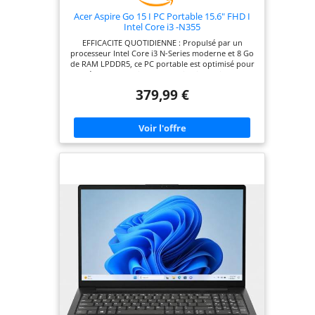
Acer Aspire Go 15 I PC Portable 15.6" FHD I
Intel Core i3 -N355
EFFICACITE QUOTIDIENNE : Propulsé par un
processeur Intel Core i3 N-Series moderne et 8 Go
de RAM LPDDR5, ce PC portable est optimisé pour
un démarrage rapide, une navigation fluide sur le
web et une gestion aisée des applications de
379,99 €
bureautique et d'étude. ECRAN 15.6" FULL HD
CONFORTABLE : Profitez d'une qualité d'image
nette sur l'écran Full HD (1920x1080) de 15,6
pouces. La technologie Anti-reflet réduit la fatigue
oculaire, idéal pour les longues sessions de travail
ou le visionnage de contenu. DEMARRAGE
INSTANTANE : Le SSD NVMe de 256 Go assure un
stockage rapide et fiable. Les applications se
lancent instantanément et l'ordinateur démarre
en quelques secondes, améliorant
considérablement votre productivité. DESIGN
PENSE POUR LE NOMADISME : Léger et fin, cet
Aspire Go 15 est facile à transporter. Il intègre un
Pavé Numérique très utile sur le clavier et une
large connectivité pour tous vos périphériques
(USB 3.2, HDMI). UN ENVIRONNEMENT SOUS
WINDOWS 11: Livré avec Windows 11 Home,
bénéficiez d'une interface intuitive, de
fonctionnalités de sécurité avancées et d'une
intégration fluide avec tous les services Microsoft.