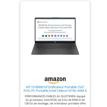
HP 15-fd0001sf Ordinateur Portable 15,6"
FHD, PC Portable (Intel Celeron N100, RAM 4
Go, UFS 128 Go, Intel UHD Graphics,
PERFORMANCES FIABLES AU QUOTIDIEN: équipé
Windows 11), Laptop Gris, AZERTY, Microsoft
du processeur Intel N100, de 4 Go de RAM et de
365 Personnel 12 Mois Inclus
128 Go de stockage, cet ordinateur portable offre
des performances réactives pour le multitâche.