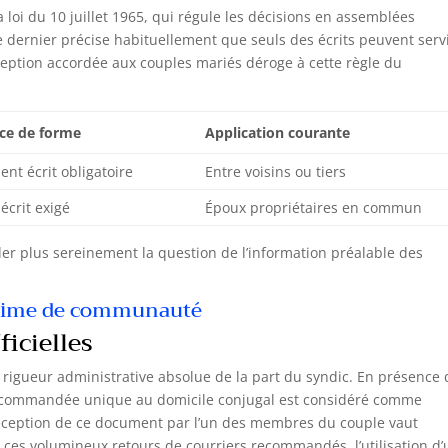
 loi du 10 juillet 1965, qui régule les décisions en assemblées
e dernier précise habituellement que seuls des écrits peuvent serv
xception accordée aux couples mariés déroge à cette règle du
ce de forme
Application courante
nt écrit obligatoire
Entre voisins ou tiers
écrit exigé
Époux propriétaires en commun
er plus sereinement la question de l’information préalable des
égime de communauté
ficielles
rigueur administrative absolue de la part du syndic. En présence 
 recommandée unique au domicile conjugal est considéré comme
 réception de ce document par l’un des membres du couple vaut
er ces volumineux retours de courriers recommandés, l’utilisation d