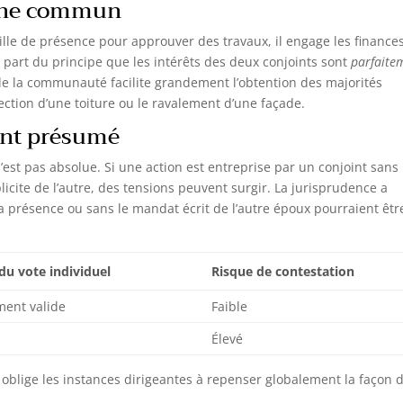
ine commun
reste comme neuve
de 4 portes battantes
【SERRURE EN ACIER】La
renforcées et d'une
serrure en acier est
fermeture avec serrures
ille de présence pour approuver des travaux, il engage les finance
antirouille, solide et
à cylindres. De plus, les
ur part du principe que les intérêts des deux conjoints sont
parfaite
résistant à l'usure. Elle
tampons en caoutchouc
protège vos affaires
garantissent une
 de la communauté facilite grandement l’obtention des majorités
personnelles en toute
ouverture et une
ection d’une toiture ou le ravalement d’une façade.
sécurité
fermeture silencieuses,
préservant ainsi la
ent présumé
tranquillité de votre
placard bureau.
ROBUSTESSE
n’est pas absolue. Si une action est entreprise par un conjoint sans
INDUSTRIELLE: Fait
icite de l’autre, des tensions peuvent surgir. La jurisprudence a
d'acier de haute qualité,
ce meuble industriel est
 la présence ou sans le mandat écrit de l’autre époux pourraient êtr
bien plus qu'une simple
armoire metallique
rangement. Il est à la fois
esthétique et
fonctionnel, idéal pour
 du vote individuel
Risque de contestation
les amateurs de meuble
metal industriel. Les
ment valide
Faible
étagères de rangement
lisses facilitent le
nettoyage, faisant de
Élevé
l'entretien un jeu
d'enfant. MONTAGE
FACILE, EXPÉRIENCE
ls oblige les instances dirigeantes à repenser globalement la façon 
OPTIMISÉE: Oubliez les