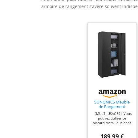
armoire de rangement s’avère souvent indispe
SONGMICS Meuble
de Rangement
Bureau, en Acier,
【MULTI-USAGES】Vous
Placard, 5 Niveaux, 40
pouvez utiliser ce
x 80 x 180 cm,
placard métallique dans
Doubles Portes,
votre bureau pour
Serrure, Armoire à
ranger vos documents,
Outils, Étagères
189,99 €
des classeurs pour