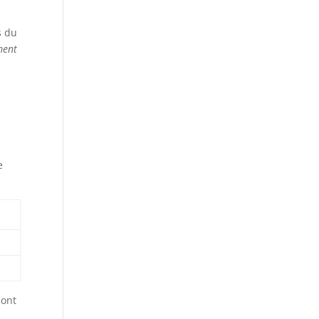
s du
ment
e
dont