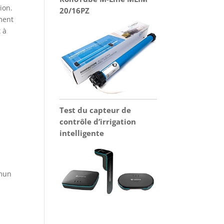
ion.
20/16PZ
ement
t à
Test du capteur de
contrôle d’irrigation
intelligente
mmun