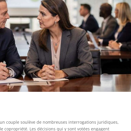
’un couple soulève de nombreuses interrogations juridiques,
e copropriété. Les décisions qui y sont votées engagent