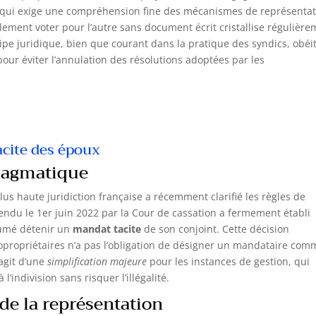
 qui exige une compréhension fine des mécanismes de représentat
blement voter pour l’autre sans document écrit cristallise régulièr
cipe juridique, bien que courant dans la pratique des syndics, obéi
 pour éviter l’annulation des résolutions adoptées par les
acite des époux
ragmatique
lus haute juridiction française a récemment clarifié les règles de
endu le 1er juin 2022 par la Cour de cassation a fermement établi
umé détenir un
mandat tacite
de son conjoint. Cette décision
 copropriétaires n’a pas l’obligation de désigner un mandataire co
’agit d’une
simplification majeure
pour les instances de gestion, qui
’indivision sans risquer l’illégalité.
de la représentation