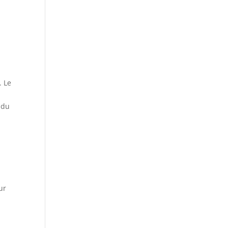
. Le
 du
ur