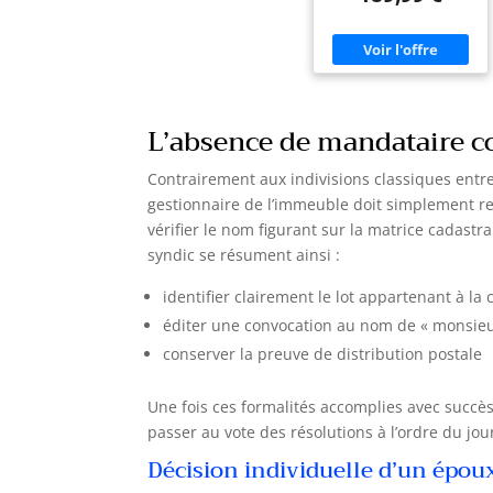
Réglables, pour
simplifier le travail, dans
Garage, Bureau, Noir
votre garage pour
Mat OMC015B01
ranger des outils, des
livres pour cacher le
désordre 【CHARGE
LOURDE】Cette armoire
(40 x 80 x 180 cm) est
L’absence de mandataire 
fabriquée en acier de
haute résistance. Chaque
niveau supporte jusqu'à
Contrairement aux indivisions classiques entre
25 kg, elle est solide et
durable, elle vous
gestionnaire de l’immeuble doit simplement res
accompagne pour des
années à venir
vérifier le nom figurant sur la matrice cadastr
【ÉTAGÈRES
syndic se résument ainsi :
RÉGLABLES】Les 4
étagères de cette
bibliothèque sont
identifier clairement le lot appartenant à 
réglables en hauteur,
éditer une convocation au nom de « monsi
pratique pour ranger
des objets de différentes
conserver la preuve de distribution postale
tailles 【EN MÉTAL】Ce
meuble de rangement
est fabriqué en acier
Une fois ces formalités accomplies avec succès,
traité par poudrage. Sa
surface est résistante à la
passer au vote des résolutions à l’ordre du jou
rouille, à l'huile et aux
traces de doigts. Sa
Décision individuelle d’un épo
surface peut être
facilement nettoyée et