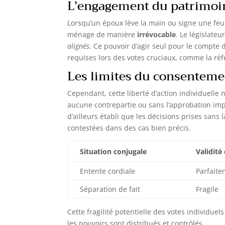
L’engagement du patrimo
reste comme neuve
【SERRURE EN ACIER】La
serrure en acier est
Lorsqu’un époux lève la main ou signe une feu
antirouille, solide et
ménage de manière
irrévocable
. Le législate
résistant à l'usure. Elle
protège vos affaires
alignés
. Ce pouvoir d’agir seul pour le compte
personnelles en toute
requises lors des votes cruciaux, comme la réf
sécurité
Les limites du consentem
Cependant, cette liberté d’action individuelle 
aucune contrepartie ou sans l’approbation impl
d’ailleurs établi que les décisions prises sans
contestées dans des cas bien précis.
Situation conjugale
Validité
Entente cordiale
Parfaite
Séparation de fait
Fragile
Cette fragilité potentielle des votes individue
les pouvoirs sont distribués et contrôlés.