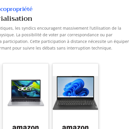
longues heures de
montage. Notre armoire
 copropriété
de stockage est conçue
pour un assemblage
ialisation
aisé, garantissant une
position stable.
Imaginez-la comme le
atiques, les syndics encouragent massivement l’utilisation de la
vestiaire industriel de
hysique. La possibilité de voter par correspondance ou par
vos rêves, combinant à
la fois le style et la
 la participation. Cette participation à distance nécessite un équip
fonctionnalité, tout en
mant pour suivre les débats sans interruption technique.
offrant une organisation
maximale.