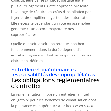
collectif, géré par le syndic et partagé entre
UNITÉ EXTÉRIEURE REQUISE : Avec des dimensions
plusieurs logements. Cette approche présente
de 460 × 285 × 230mm et un poids de 12kg, ce
climatiseur pour espace compact ne nécessite pas
l’avantage de réduire les coûts d’installation par
de groupe extérieur ni de fixation murale
foyer et de simplifier la gestion des autorisations.
permanente. Il peut être placé dans une chambre,
un bureau ou un logement locatif près d’une
Elle nécessite cependant un vote en assemblée
évacuation adaptée CLIMATISEUR MOBILE AVEC
TUYAU D’ÉVACUATION : Le colis comprend une
générale et un accord majoritaire des
commande à main, un tuyau d’évacuation, un
copropriétaires.
raccord de conduit d’air et un tuyau de drainage.
Le panneau frontal, la commande à main et le
port USB 2,0A facilitent le réglage de la
Quelle que soit la solution retenue, son bon
température, du mode et de la minuterie
fonctionnement dans la durée dépend d’un
entretien rigoureux, dont les responsabilités sont
clairement définies.
Entretien et maintenance :
responsabilités des copropriétaires
Les obligations réglementaires
d’entretien
La réglementation impose un entretien annuel
obligatoire pour les systèmes de climatisation dont
la puissance est supérieure à 12 kW.
Cet entretien