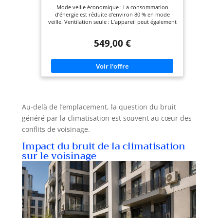
Mode veille économique : La consommation
d’énergie est réduite d’environ 80 % en mode
veille. Ventilation seule : L’appareil peut également
être utilisé en mode ventilation seule, sans
chauffage ni refroidissement. Oscillation verticale
549,00 €
automatique : Sélectionnez le mouvement vertical
automatique des volets de sortie d’air pour
assurer une circulation d’air et une répartition de
la température uniformes dans toute la pièce.
Filtre à air : Élimine les particules de poussière en
suspension dans l’air, améliorant ainsi la qualité
de l’air. Programme de déshumidification : Gère la
réduction de l’humidité dans l’air, évitant un
refroidissement excessif. Contrôle via application
Au-delà de l’emplacement, la question du bruit
avec carte Wi-Fi intégrée.
généré par la climatisation est souvent au cœur des
conflits de voisinage.
Impact du bruit de la climatisation
sur le voisinage