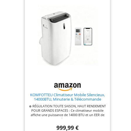
KOMFOTTEU Climatiseur Mobile Silencieux,
14000BTU, Minuterie & Télécommande
❄️ RÉGULATION TOUTE SAISON, HAUT RENDEMENT
POUR GRANDS ESPACES : Ce climatiseur mobile
affiche une puissance de 14000 BTU et un EER de
2,6. Il ajuste la température entre 16 °C en mode
froid et 32 °C en mode chaud, pour des surfaces
999,99 €
de 35 à 40 m². Sa diffusion d’air homogène