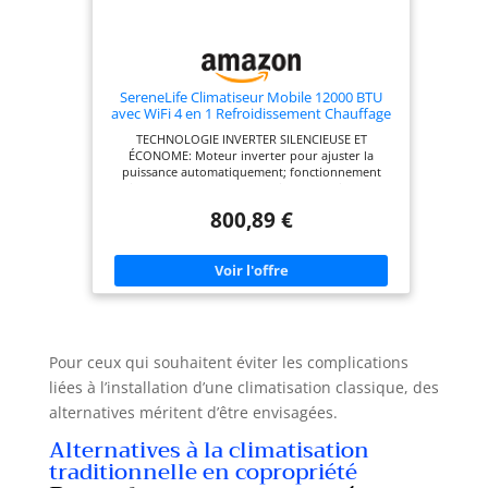
SereneLife Climatiseur Mobile 12000 BTU
avec WiFi 4 en 1 Refroidissement Chauffage
Déshumidification et Ventilation avec Tuyau
TECHNOLOGIE INVERTER SILENCIEUSE ET
et Kit Fenêtre Roulettes Silencieux 35 m²
ÉCONOME: Moteur inverter pour ajuster la
puissance automatiquement; fonctionnement
discret 44–49 dB pour travailler, dormir ou se
détendre sans gêne CONFORT 4 EN 1 TOUTE
800,89 €
L’ANNÉE: Ce climatiseur mobile refroidit, chauffe,
ventile et déshumidifie jusqu’à 1,3 L/h; solution
complète plus efficace qu’un simple Rafraîchisseur
d’Air pour toutes les saisons CONTRÔLE
INTELLIGENT ET UTILISATION FLEXIBLE: Contrôle
APP via WiFi, télécommande et panneau Feather-
Touch; ajustez température, minuterie 24 h,
vitesse et mode sommeil facilement
Pour ceux qui souhaitent éviter les complications
liées à l’installation d’une climatisation classique, des
alternatives méritent d’être envisagées.
Alternatives à la climatisation
traditionnelle en copropriété