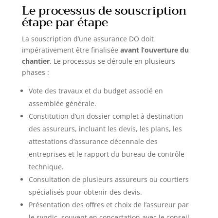
Le processus de souscription
le meuble tiroir rangement intégré, dites adieu au
désordre. SÉCURITÉ ET SILENCE: Chaque porte
étape par étape
document bureau mérite d'être protégé. C'est
pourquoi notre armoire avec serrure est dotée de
4 portes battantes renforcées et d'une fermeture
La souscription d’une assurance DO doit
avec serrures à cylindres. De plus, les tampons en
impérativement être finalisée
avant l’ouverture du
caoutchouc garantissent une ouverture et une
fermeture silencieuses, préservant ainsi la
chantier
. Le processus se déroule en plusieurs
tranquillité de votre placard bureau. ROBUSTESSE
phases :
INDUSTRIELLE: Fait d'acier de haute qualité, ce
meuble industriel est bien plus qu'une simple
armoire metallique rangement. Il est à la fois
Vote des travaux et du budget associé en
esthétique et fonctionnel, idéal pour les amateurs
de meuble metal industriel. Les étagères de
assemblée générale.
rangement lisses facilitent le nettoyage, faisant de
Constitution d’un dossier complet à destination
l'entretien un jeu d'enfant. MONTAGE FACILE,
EXPÉRIENCE OPTIMISÉE: Oubliez les longues
des assureurs, incluant les devis, les plans, les
heures de montage. Notre armoire de stockage est
conçue pour un assemblage aisé, garantissant une
attestations d’assurance décennale des
position stable. Imaginez-la comme le vestiaire
industriel de vos rêves, combinant à la fois le style
entreprises et le rapport du bureau de contrôle
et la fonctionnalité, tout en offrant une
technique.
organisation maximale.
Consultation de plusieurs assureurs ou courtiers
spécialisés pour obtenir des devis.
Présentation des offres et choix de l’assureur par
le syndic, souvent en concertation avec le conseil