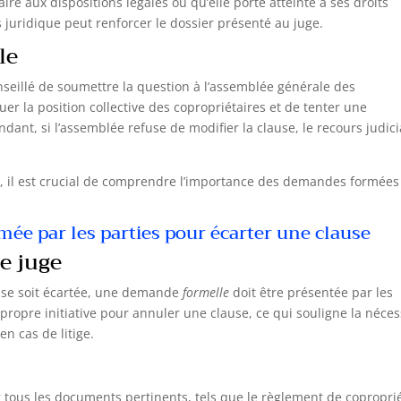
re aux dispositions légales ou qu’elle porte atteinte à ses droits
 juridique peut renforcer le dossier présenté au juge.
le
conseillé de soumettre la question à l’assemblée générale des
er la position collective des copropriétaires et de tenter une
ant, si l’assemblée refuse de modifier la clause, le recours judici
, il est crucial de comprendre l’importance des demandes formées
ée par les parties pour écarter une clause
e juge
use soit écartée, une demande
formelle
doit être présentée par les
propre initiative pour annuler une clause, ce qui souligne la néces
en cas de litige.
ir tous les documents pertinents, tels que le règlement de copropri