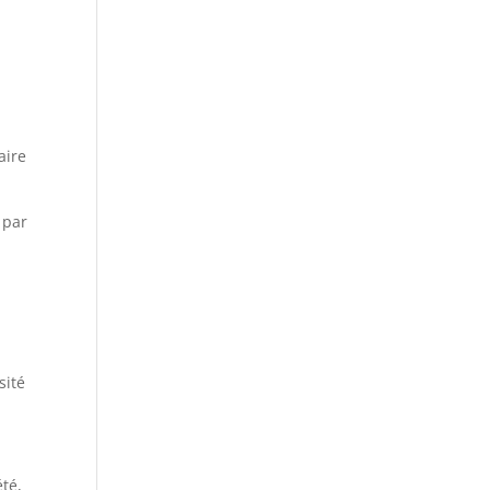
aire
 par
sité
été,