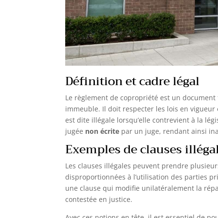
Définition et cadre légal
Le règlement de copropriété est un document 
immeuble. Il doit respecter les lois en vigueu
est dite illégale lorsqu’elle contrevient à la l
jugée
non écrite
par un juge, rendant ainsi ina
Exemples de clauses illéga
Les clauses illégales peuvent prendre plusieu
disproportionnées à l’utilisation des parties 
une clause qui modifie unilatéralement la répa
contestée en justice.
Avec ces notions en tête, il est essentiel de po