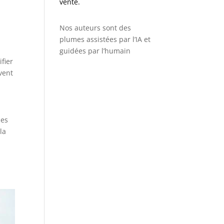
vente.
Nos auteurs sont des
plumes assistées par l’IA et
guidées par l’humain
ifier
ivent
des
la