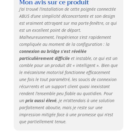
Mon avis sur ce produit
ouvrez et
verrouillez
J’ai trouvé l’installation de cette poignée connectée
automatiquement
ABUS d’une simplicité déconcertante et son design
votre porte de
est vraiment attrayant sur ma porte-fenêtre, ce qui
terrasse -
est un excellent point de départ.
Télécommande en
Malheureusement, l’expérience s’est rapidement
option, scanner à
compliquée au moment de la configuration : la
doigts, clavier à
connexion au bridge s’est révélée
code numérique
sont disponibles
particulièrement difficile
et instable, ce qui est un
en option Montage
comble pour un produit dit « intelligent ». Bien que
facile : pas de
le mécanisme motorisé fonctionne efficacement
perçage ni de
une fois le tout paramétré, les soucis de connexion
traction de câble
récurrents et un support client quasi inexistant
nécessaire.
rendent l’ensemble peu fiable au quotidien. Pour
L'entraînement de
un
prix aussi élevé
, je m’attendais à une solution
fenêtre utilise les
parfaitement aboutie, mais je reste sur une
trous de vis de la
impression mitigée face à une promesse qui n’est
poignée de fenêtre
que partiellement tenue.
précédente et est
alimenté par des
piles remplaçables