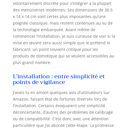
volontairement discrète pour s’intégrer à la plupart
piles remplaçables
(6 piles AA
des menuiseries modernes. Ses dimensions de 30,5
incluses) Avec
x 14 x 14 cm sont certes plus imposantes qu’une
fonction d'alarme :
poignée classique, mais restent contenues au vu de
alerte précoce en
la technologie embarquée. Avant même de
cas de tentative
commencer l’installation, je suis curieuse de voir si la
d'intrusion grâce
mise en œuvre sera aussi simple que le prétend le
au capteur
fabricant, un point souvent critique pour les
d'alarme 3D -
produits de domotique qui se veulent accessibles au
Volume du son de
plus grand nombre.
l'alarme réglable
jusqu'à 110 dBA -
L’installation : entre simplicité et
grâce à Bridge One
points de vigilance
avec messages
push via Internet
J’avais lu en amont quelques avis d’utilisateurs sur
sur le téléphone
Amazon, faisant état de fortunes diverses lors de
portable ; en cas
l’installation. Certains évoquaient une simplicité
d'alarme ou
d'autres
déconcertante, d’autres des problèmes de calibrage
événements Plus
ou de compatibilité. C’est donc avec une attention
de détails : de
particulière que j’ai abordé cette étape. La promesse