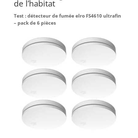
de l’habitat
(AAA), 1 x couvercle de boîtier, 2 x rondelles, 2 x
vis M5 x 40, 2 x M5 x 45. La poignée qui enchante
les fenêtres
Test : détecteur de fumée elro FS4610 ultrafin
– pack de 6 pièces