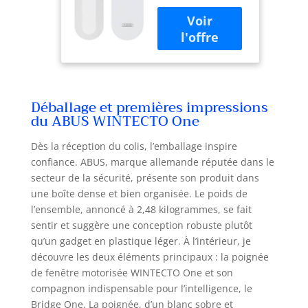
terrasse ou de
motorisée
balcon : convient
intelligente
pour les portes de
avec alarme,
fenêtre s'ouvrant
pour fenêtres
vers l'intérieur
et portes-
avec tige carrée de
fenêtres –
7 mm et une
installation
Déballage et premières impressions
distance au canon
facile sans
du ABUS WINTECTO One
d'au moins 30 mm
perçage –
– Le moteur
blanc
Dès la réception du colis, l’emballage inspire
intelligent fait de
confiance. ABUS, marque allemande réputée dans le
votre porte de
terrasse la
secteur de la sécurité, présente son produit dans
deuxième entrée
une boîte dense et bien organisée. Le poids de
Utilisation
l’ensemble, annoncé à 2,48 kilogrammes, se fait
confortable : avec
sentir et suggère une conception robuste plutôt
l'application
qu’un gadget en plastique léger. À l’intérieur, je
gratuite ABUS One
découvre les deux éléments principaux : la poignée
sur votre
de fenêtre motorisée WINTECTO One et son
smartphone ou
compagnon indispensable pour l’intelligence, le
votre montre
Bridge One. La poignée, d’un blanc sobre et
intelligente, vous