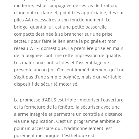
moderne, est accompagnée de ses vis de fixation,
ouvrez et
d’une notice claire et, point très appréciable, des six
verrouillez
automatiquement
piles AA nécessaires à son fonctionnement. Le
votre porte de
bridge, quant à lui, est une petite passerelle
terrasse -
compacte destinée à se brancher sur une prise
Télécommande en
secteur pour faire le lien entre la poignée et mon
option, scanner à
réseau Wi-Fi domestique. La première prise en main
doigts, clavier à
de la poignée confirme cette impression de qualité.
code numérique
Les matériaux sont solides et l’assemblage ne
sont disponibles
présente aucun jeu. On sent immédiatement qu’il ne
en option Montage
s’agit pas d’une simple poignée, mais d’un véritable
facile : pas de
dispositif de sécurité motorisé.
perçage ni de
traction de câble
nécessaire.
La promesse d’ABUS est triple : motoriser l’ouverture
L'entraînement de
et la fermeture de la fenêtre, la sécuriser avec une
fenêtre utilise les
alarme intégrée et permettre un contrôle à distance
trous de vis de la
via une application. C’est un programme ambitieux
poignée de fenêtre
pour un accessoire qui, traditionnellement, est
précédente et est
purement mécanique. L’esthétique est
alimenté par des