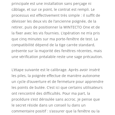
l'intérieur,
principale est une installation sans perçage ni
l'ouverture et la
câblage, et sur ce point, le contrat est rempli. Le
fermeture à la
processus est effectivement très simple : il suffit de
main restent
dévisser les deux vis de l’ancienne poignée, de la
possibles -
retirer, puis de positionner la WINTECTO One et de
Fermeture
la fixer avec les vis fournies. L’opération ne m’a pris
intérieure avec clé
que cinq minutes sur ma porte-fenêtre de test. La
- Partagez l'accès
avec votre famille
compatibilité dépend de la tige carrée standard,
et vos amis ;
présente sur la majorité des fenêtres récentes, mais
envoyez des
une vérification préalable reste une sage précaution.
invitations via
l'application ou
L’étape suivante est le calibrage. Après avoir inséré
configurez des
les piles, la poignée effectue de manière autonome
accès individuels
un cycle d’ouverture et de fermeture pour apprendre
avec des
les points de butée. C’est ici que certains utilisateurs
accessoires
séparés
ont rencontré des difficultés. Pour ma part, la
procédure s’est déroulée sans accroc. Je pense que
le secret réside dans un conseil lu dans un
commentaire positif : s’assurer que la fenêtre ou la