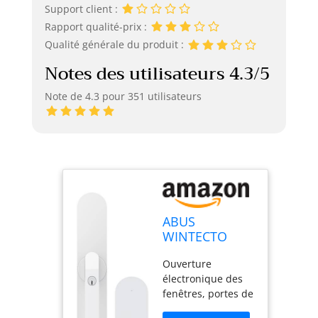
Support client :
Rapport qualité-prix :
Qualité générale du produit :
Notes des utilisateurs 4.3/5
Note de 4.3 pour 351 utilisateurs
ABUS
WINTECTO
One avec
Ouverture
Bridge –
électronique des
Poignée de
fenêtres, portes de
fenêtre
terrasse ou de
motorisée