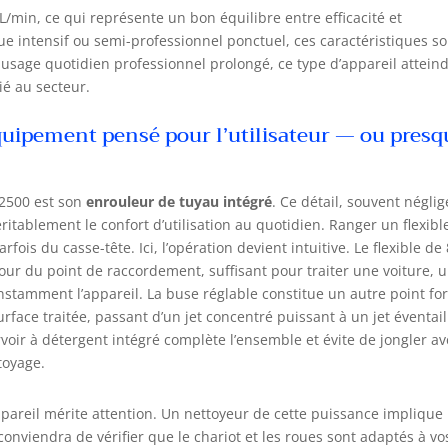
L/min, ce qui représente un bon équilibre entre efficacité et
 intensif ou semi-professionnel ponctuel, ces caractéristiques so
usage quotidien professionnel prolongé, ce type d’appareil attein
é au secteur.
quipement pensé pour l’utilisateur — ou presq
P2500 est son
enrouleur de tuyau intégré
. Ce détail, souvent néglig
tablement le confort d’utilisation au quotidien. Ranger un flexibl
is du casse-tête. Ici, l’opération devient intuitive. Le flexible de 
our du point de raccordement, suffisant pour traiter une voiture, 
nstamment l’appareil. La buse réglable constitue un autre point for
urface traitée, passant d’un jet concentré puissant à un jet éventail
rvoir à détergent intégré complète l’ensemble et évite de jongler a
toyage.
appareil mérite attention. Un nettoyeur de cette puissance implique
 conviendra de vérifier que le chariot et les roues sont adaptés à vo