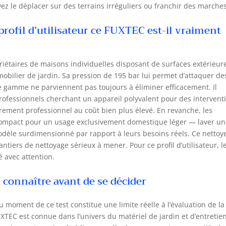
vez le déplacer sur des terrains irréguliers ou franchir des marches
profil d’utilisateur ce FUXTEC est-il vraiment
riétaires de maisons individuelles disposant de surfaces extérieur
, mobilier de jardin. Sa pression de 195 bar lui permet d’attaquer de
e gamme ne parviennent pas toujours à éliminer efficacement. Il
rofessionnels cherchant un appareil polyvalent pour des intervent
rement professionnel au coût bien plus élevé. En revanche, les
t compact pour un usage exclusivement domestique léger — laver u
dèle surdimensionné par rapport à leurs besoins réels. Ce nettoy
tiers de nettoyage sérieux à mener. Pour ce profil d’utilisateur, l
 avec attention.
 à connaître avant de se décider
moment de ce test constitue une limite réelle à l’évaluation de la
UXTEC est connue dans l’univers du matériel de jardin et d’entretien