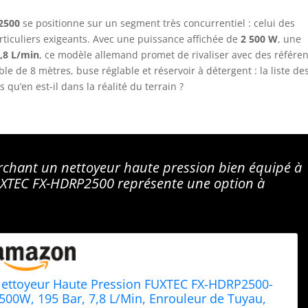
2500
se positionne sur un segment très concurrentiel : celui des
rticuliers exigeants. Avec une puissance affichée de
2 500 W
, une
,8 L/min
, ce modèle allemand promet de rivaliser avec des référe
ble de 8 mètres, buse réglable et réservoir à détergent : la liste de
qu’en est-il dans la réalité du terrain ?
erchant un nettoyeur haute pression bien équipé à
FUXTEC FX-HDRP2500 représente une option à
ettoyeur Haute Pression FUXTEC FX-HDRP2500-
500W, 195 Bar, 7,8 L/Min, Enrouleur de Tuyau,