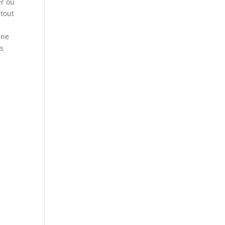
er ou
 tout
ine
es