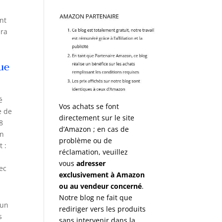
nt
dra
ue
é
Vos achats se font
e de
directement sur le site
8
d’Amazon ; en cas de
un
problème ou de
t :
réclamation, veuillez
vous
adresser
vec
exclusivement à Amazon
ou au vendeur concerné
.
Notre blog ne fait que
 un
rediriger vers les produits
s
sans intervenir dans la