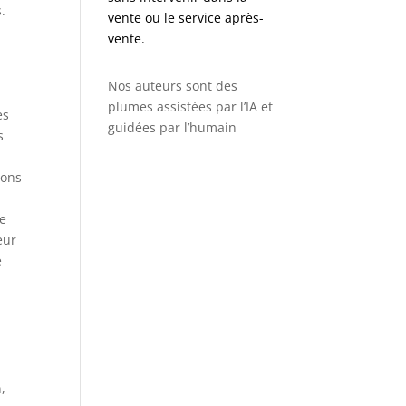
.
vente ou le service après-
vente.
Nos auteurs sont des
plumes assistées par l’IA et
es
guidées par l’humain
s
ions
ne
eur
e
,