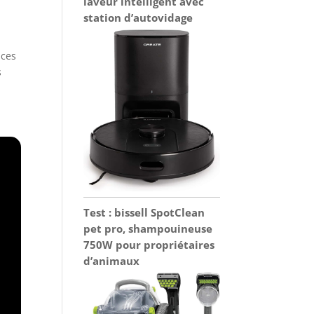
laveur intelligent avec
station d’autovidage
nces
s
Test : bissell SpotClean
pet pro, shampouineuse
750W pour propriétaires
d’animaux