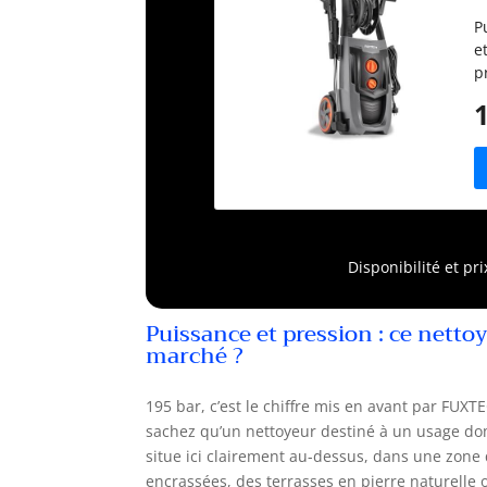
F
P
e
p
o
d
t
N
d
e
a
p
Disponibilité et pr
m
m
d
Puissance et pression : ce netto
marché ?
195 bar, c’est le chiffre mis en avant par FUX
sachez qu’un nettoyeur destiné à un usage dom
situe ici clairement au-dessus, dans une zone q
encrassées, des terrasses en pierre naturelle 