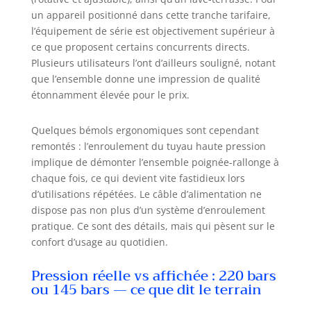
et grande
un appareil positionné dans cette tranche tarifaire,
efficacité - Débit
l’équipement de série est objectivement supérieur à
d’eau élevé de 450
ce que proposent certains concurrents directs.
l/h permettant de
Plusieurs utilisateurs l’ont d’ailleurs souligné, notant
nettoyer
rapidement de
que l’ensemble donne une impression de qualité
grandes surfaces
étonnamment élevée pour le prix.
tout en réduisant
le temps de
Quelques bémols ergonomiques sont cependant
travail. Mobilité
remontés : l’enroulement du tuyau haute pression
maximale et
implique de démonter l’ensemble poignée-rallonge à
utilisation
chaque fois, ce qui devient vite fastidieux lors
autonome - Tuyau
d’utilisations répétées. Le câble d’alimentation ne
haute pression de
5 m, câble
dispose pas non plus d’un système d’enroulement
électrique de 5 m
pratique. Ce sont des détails, mais qui pèsent sur le
et roues intégrées
confort d’usage au quotidien.
pour une grande
liberté de
Pression réelle vs affichée : 220 bars
mouvement.
ou 145 bars — ce que dit le terrain
Système d’auto-