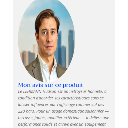
grande efficacité - Débit d’eau
élevé de 450 l/h permettant de
nettoyer rapidement de grandes
surfaces tout en réduisant le
temps de travail. Mobilité
maximale et utilisation
autonome - Tuyau haute
pression de 5 m, câble
électrique de 5 m et roues
intégrées pour une grande
liberté de mouvement. Système
d’auto-aspiration intégré offrant
une utilisation flexible, même
sans raccordement fixe à l’eau.
Mon avis sur ce produit
Kit d’accessoires complet et
Le LEHMANN Hudson est un nettoyeur honnête, à
polyvalent - Inclus : brosse
condition d’aborder ses caractéristiques sans se
terrasse, lance à mousse, buse
laisser influencer par l’affichage commercial des
turbo, buse réglable, pistolet
haute pression et brosse pour
220 bars. Pour un usage domestique saisonnier —
jantes pour un nettoyage précis
terrasse, jantes, mobilier extérieur — il délivre une
de toutes les surfaces
performance solide et arrive avec un équipement