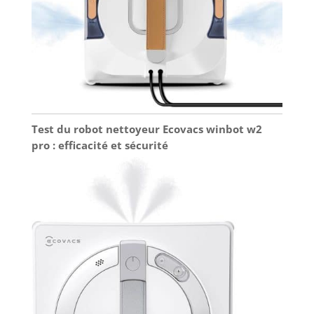
contre la surchauffe est intégrée Design tout-en-
un pratique et mobile: Conception avec chariot
stable anti-basculement, roues intégrées, tuyau
haute pression de 7 m et câble de 5 m pour une
liberté de mouvement maximale. Rangement
pratique grâce au filet intégré et au crochet pour
câble
Test du robot nettoyeur Ecovacs winbot w2
pro : efficacité et sécurité