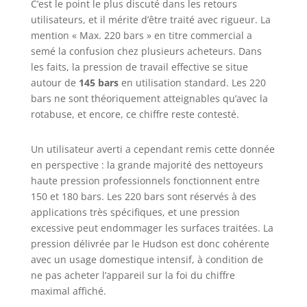
aspiration intégré
C’est le point le plus discuté dans les retours
offrant une
utilisateurs, et il mérite d’être traité avec rigueur. La
utilisation flexible,
mention « Max. 220 bars » en titre commercial a
même sans
semé la confusion chez plusieurs acheteurs. Dans
raccordement fixe
les faits, la pression de travail effective se situe
à l’eau. Kit
autour de
145 bars
en utilisation standard. Les 220
d’accessoires
bars ne sont théoriquement atteignables qu’avec la
complet et
rotabuse, et encore, ce chiffre reste contesté.
polyvalent - Inclus
: brosse terrasse,
lance à mousse,
Un utilisateur averti a cependant remis cette donnée
buse turbo, buse
en perspective : la grande majorité des nettoyeurs
réglable, pistolet
haute pression professionnels fonctionnent entre
haute pression et
150 et 180 bars. Les 220 bars sont réservés à des
brosse pour
applications très spécifiques, et une pression
jantes pour un
excessive peut endommager les surfaces traitées. La
nettoyage précis
pression délivrée par le Hudson est donc cohérente
de toutes les
avec un usage domestique intensif, à condition de
surfaces
extérieures et des
ne pas acheter l’appareil sur la foi du chiffre
véhicules.
maximal affiché.