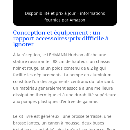
saleté tenace sur
Brosse
voitures,
Terrasse &
Disponibilité et prix à jour – informations
terrasses, façades
Jantes, Canon
fournies par Amazon
et meubles de
à Mousse,
jardin. Pompe en
Noir/Rouge
Conception et équipement : un
aluminium
rapport accessoires/prix difficile à
durable - Pompe
ignorer
en aluminium de
haute qualité
À la réception, le LEHMANN Hudson affiche une
assurant une
stature rassurante : 88 cm de hauteur, un châssis
excellente
noir et rouge, et un poids contenu de 8,2 kg qui
résistance à
facilite les déplacements. La pompe en aluminium
l’usure, une
constitue l’un des arguments centraux du fabricant,
longue durée de
un matériau généralement associé à une meilleure
vie et des
dissipation thermique et à une durabilité supérieure
performances de
aux pompes plastiques d’entrée de gamme.
nettoyage stables,
même en
utilisation
Le kit livré est généreux : une brosse terrasse, une
intensive.
brosse jantes, un canon à mousse, deux buses
Nettoyage rapide
(rotative et ajustable), ainsi qu’un lave-terrasse. Pour