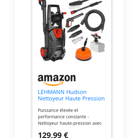
LEHMANN Hudson
Nettoyeur Haute Pression
avec Pompe en
Puissance élevée et
Aluminium, Max. 220 Bar,
performance constante -
1800 W, Débit 450 l/h,
Nettoyeur haute-pression avec
Rayon d'action 10 m, Kit
moteur 1800 W et pression
d'accessoires - Brosse
129,99 €
maximale de 220 bar pour
Terrasse & Jantes, Canon