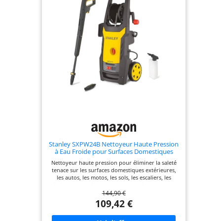
intégrées et conception compacte, permettant une
utilisation flexible sans raccordement fixe à l’eau,
idéal pour l’utilisation avec des sources d’eau
externes. Enrouleur de tuyau pratique -
L’enrouleur intégré facilite le rangement du tuyau
haute pression, évite les enchevêtrements et
garantit un espace de stockage propre et organisé.
Stanley SXPW24B Nettoyeur Haute Pression
à Eau Froide pour Surfaces Domestiques
Extérieures et Autos, (2400 W, 170 Bar, 500
Nettoyeur haute pression pour éliminer la saleté
l/h)
tenace sur les surfaces domestiques extérieures,
les autos, les motos, les sols, les escaliers, les
piscines, les outils et les murs Pression (bar) max.
144,90 €
170 ; Puissance absorbée (kW) 2,4; Débit (l/h) max.
500 ; Température eau d'alimentation (°C) max. 50
109,42 €
Équipement : pistolet, lance et flexible à haute
pression (6 m), rotabuse, buse à jet réglable, kit