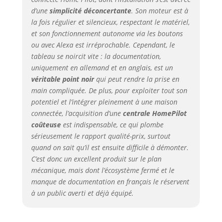
et de fermeture
d’une
simplicité déconcertante
. Son moteur est à
que vous aurez
la fois régulier et silencieux, respectant le matériel,
défini. Pour plus de
et son fonctionnement autonome via les boutons
précision, vous
ou avec Alexa est irréprochable. Cependant, le
pouvez également
tableau se noircit vite : la documentation,
choisir de régler les
uniquement en allemand et en anglais, est un
horaires de
véritable point noir
qui peut rendre la prise en
fonctionnement
main compliquée. De plus, pour exploiter tout son
selon le lever et le
coucher du soleil.
potentiel et l’intégrer pleinement à une maison
AUTONOME OU
connectée, l’acquisition d’une
centrale HomePilot
CONNECTE : Bien
coûteuse
est indispensable, ce qui plombe
que l'enrouleur de
sérieusement le rapport qualité-prix, surtout
sangle PURE
quand on sait qu’il est ensuite difficile à démonter.
connecté se suffise
C’est donc un excellent produit sur le plan
à lui-même. Il vous
mécanique, mais dont l’écosystème fermé et le
est possible de le
manque de documentation en français le réservent
connecter au
à un public averti et déjà équipé.
système
HOMEPILOT pour le
commander via