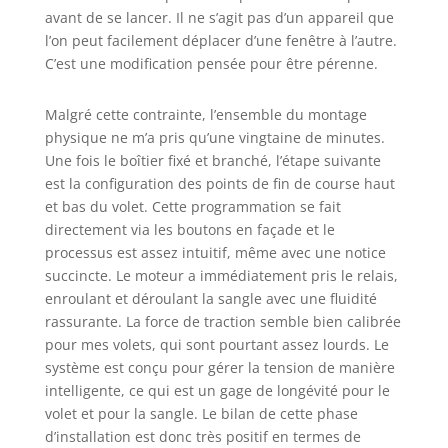
complet prenant en
avant de se lancer. Il ne s’agit pas d’un appareil que
charge les
l’on peut facilement déplacer d’une fenêtre à l’autre.
principaux usages
C’est une modification pensée pour être pérenne.
de votre logement.
Eclairage, ouvrant,
Malgré cette contrainte, l’ensemble du montage
sécurité profitez de
physique ne m’a pris qu’une vingtaine de minutes.
toute une palette
de possibilités.
Une fois le boîtier fixé et branché, l’étape suivante
UNE MARQUE DU
est la configuration des points de fin de course haut
GROUPE DELTA
et bas du volet. Cette programmation se fait
DORE : Expert
directement via les boutons en façade et le
européen reconnu
processus est assez intuitif, même avec une notice
et innovant dans le
succincte. Le moteur a immédiatement pris le relais,
domaine de la
enroulant et déroulant la sangle avec une fluidité
Smart Home depuis
rassurante. La force de traction semble bien calibrée
plus de 50 ans.
pour mes volets, qui sont pourtant assez lourds. Le
Homepilot combine
système est conçu pour gérer la tension de manière
la qualité de
intelligente, ce qui est un gage de longévité pour le
fabrication
allemande et
volet et pour la sangle. Le bilan de cette phase
l’expertise du
d’installation est donc très positif en termes de