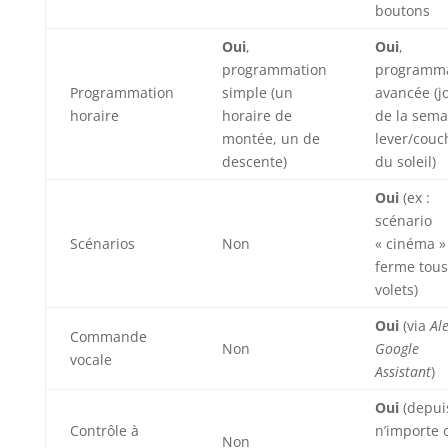
boutons
Oui
,
Oui
,
programmation
programma
Programmation
simple (un
avancée (j
horaire
horaire de
de la sema
montée, un de
lever/couc
descente)
du soleil)
Oui
(ex :
scénario
Scénarios
Non
« cinéma »
ferme tous
volets)
Oui
(via
Al
Commande
Non
Google
vocale
Assistant
)
Oui
(depui
Contrôle à
n’importe 
Non