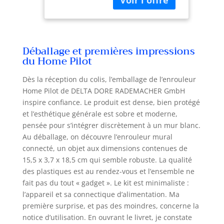
vocale |
sangle. Avec ses
Programmation
deux grands
| Volet roulant
boutons
connecté -
actionneurs, la
10251530
Déballage et premières impressions
version PURE de la
du Home Pilot
gamme
HOMEPILOT se
Dès la réception du colis, l’emballage de l’enrouleur
concentre sur
Home Pilot de DELTA DORE RADEMACHER GmbH
l'essentiel pour une
inspire confiance. Le produit est dense, bien protégé
utilisation
et l’esthétique générale est sobre et moderne,
simplifiée.
pensée pour s’intégrer discrètement à un mur blanc.
FONCTIONNEMENT
MANUEL OU
Au déballage, on découvre l’enrouleur mural
AUTOMATIQUE :
connecté, un objet aux dimensions contenues de
Vous pouvez régler
15,5 x 3,7 x 18,5 cm qui semble robuste. La qualité
votre enrouleur
des plastiques est au rendez-vous et l’ensemble ne
volet PURE pour
fait pas du tout « gadget ». Le kit est minimaliste :
qu'il s'enclenche
l’appareil et sa connectique d’alimentation. Ma
automatiquement
première surprise, et pas des moindres, concerne la
toutes les 24h en
notice d’utilisation. En ouvrant le livret, je constate
fonction d'un