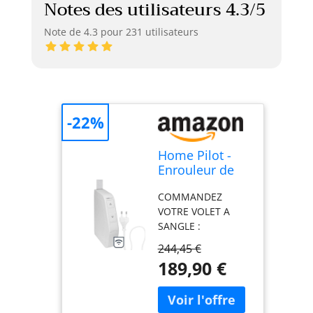
Notes des utilisateurs 4.3/5
Note de 4.3 pour 231 utilisateurs
-22%
Home Pilot -
Enrouleur de
mini-sangle
COMMANDEZ
mural Pure
VOTRE VOLET A
connecté pour
SANGLE :
commande de
L'enrouleur volet
volet roulant à
244,45 €
PURE vous permet
sangle.
189,90 €
de moderniser et
Enrouleur volet
d'automatiser votre
| Commande
volet roulant à
vocale |