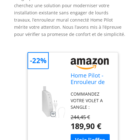
cherchez une solution pour moderniser votre
installation existante sans engager de lourds
travaux, l’enrouleur mural connecté Home Pilot
mérite votre attention. Nous l’avons mis à l’épreuve
pour vérifier sa promesse de confort et de simplicité.
-22%
Home Pilot -
Enrouleur de
mini-sangle
COMMANDEZ
mural Pure
VOTRE VOLET A
connecté pour
SANGLE :
commande de
L'enrouleur volet
volet roulant à
244,45 €
PURE vous permet
sangle.
189,90 €
de moderniser et
Enrouleur volet
d'automatiser votre
| Commande
volet roulant à