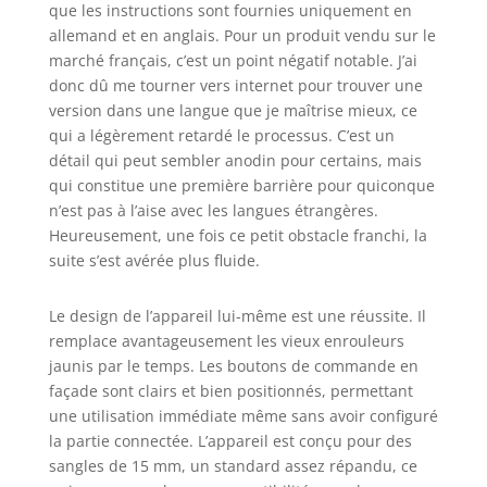
que les instructions sont fournies uniquement en
horaire d'ouverture
allemand et en anglais. Pour un produit vendu sur le
et de fermeture
que vous aurez
marché français, c’est un point négatif notable. J’ai
défini. Pour plus de
donc dû me tourner vers internet pour trouver une
précision, vous
version dans une langue que je maîtrise mieux, ce
pouvez également
qui a légèrement retardé le processus. C’est un
choisir de régler les
détail qui peut sembler anodin pour certains, mais
horaires de
qui constitue une première barrière pour quiconque
fonctionnement
n’est pas à l’aise avec les langues étrangères.
selon le lever et le
Heureusement, une fois ce petit obstacle franchi, la
coucher du soleil.
suite s’est avérée plus fluide.
AUTONOME OU
CONNECTE : Bien
que l'enrouleur de
Le design de l’appareil lui-même est une réussite. Il
sangle PURE
remplace avantageusement les vieux enrouleurs
connecté se suffise
jaunis par le temps. Les boutons de commande en
à lui-même. Il vous
façade sont clairs et bien positionnés, permettant
est possible de le
une utilisation immédiate même sans avoir configuré
connecter au
la partie connectée. L’appareil est conçu pour des
système
sangles de 15 mm, un standard assez répandu, ce
HOMEPILOT pour le