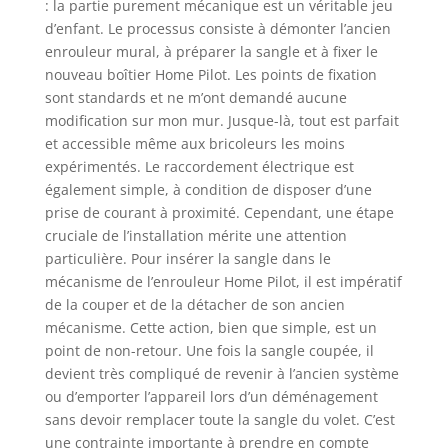
: la partie purement mécanique est un véritable jeu
de 15mm. Pour
d’enfant. Le processus consiste à démonter l’ancien
l'installer, il vous
enrouleur mural, à préparer la sangle et à fixer le
suffit de le monter
nouveau boîtier Home Pilot. Les points de fixation
directement sur le
sont standards et ne m’ont demandé aucune
mur et le tour est
modification sur mon mur. Jusque-là, tout est parfait
joué. Votre
et accessible même aux bricoleurs les moins
enrouleur volet est
expérimentés. Le raccordement électrique est
prêt à être utilisé !
UN SYSTEME
également simple, à condition de disposer d’une
COMPLET ET
prise de courant à proximité. Cependant, une étape
EVOLUTIF : Le
cruciale de l’installation mérite une attention
système
particulière. Pour insérer la sangle dans le
HOMEPILOT vous
mécanisme de l’enrouleur Home Pilot, il est impératif
propose toute une
de la couper et de la détacher de son ancien
gamme de produits
mécanisme. Cette action, bien que simple, est un
et d'accessoires
point de non-retour. Une fois la sangle coupée, il
complémentaires.
devient très compliqué de revenir à l’ancien système
La marque
ou d’emporter l’appareil lors d’un déménagement
HOMEPILOT
dispose d'un
sans devoir remplacer toute la sangle du volet. C’est
écosystème
une contrainte importante à prendre en compte