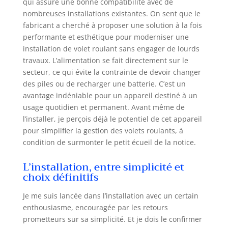
qui assure une bonne compatibilité avec de
commander via
nombreuses installations existantes. On sent que le
l'application du
même nom.
fabricant a cherché à proposer une solution à la fois
Associé à la Box
performante et esthétique pour moderniser une
maison connectée
installation de volet roulant sans engager de lourds
premium vous
travaux. L’alimentation se fait directement sur le
disposez de
secteur, ce qui évite la contrainte de devoir changer
fonctionnalités
des piles ou de recharger une batterie. C’est un
complètes depuis
avantage indéniable pour un appareil destiné à un
votre smartphone.
usage quotidien et permanent. Avant même de
INSTALLATION
l’installer, je perçois déjà le potentiel de cet appareil
IDEALE POUR UN
pour simplifier la gestion des volets roulants, à
ENROULEUR A MINI
SANGLE :
condition de surmonter le petit écueil de la notice.
L'enrouleur volet
L’installation, entre simplicité et
PURE convient
choix définitifs
parfaitement au
remplacement d'un
enrouleur existant.
Je me suis lancée dans l’installation avec un certain
Il prend en charge
enthousiasme, encouragée par les retours
30 kg pour une
prometteurs sur sa simplicité. Et je dois le confirmer
largeur de sangle