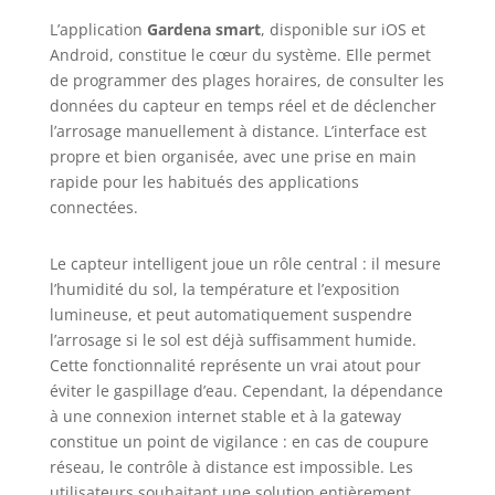
smart Gardena , 1x
sonde smart
L’application
Gardena smart
, disponible sur iOS et
Gardena, 1x
Android, constitue le cœur du système. Elle permet
Gardena Gateway
de programmer des plages horaires, de consulter les
smart
données du capteur en temps réel et de déclencher
l’arrosage manuellement à distance. L’interface est
propre et bien organisée, avec une prise en main
rapide pour les habitués des applications
connectées.
Le capteur intelligent joue un rôle central : il mesure
l’humidité du sol, la température et l’exposition
lumineuse, et peut automatiquement suspendre
l’arrosage si le sol est déjà suffisamment humide.
Cette fonctionnalité représente un vrai atout pour
éviter le gaspillage d’eau. Cependant, la dépendance
à une connexion internet stable et à la gateway
constitue un point de vigilance : en cas de coupure
réseau, le contrôle à distance est impossible. Les
utilisateurs souhaitant une solution entièrement