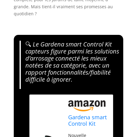
grande. Mais tient-il vraiment ses promesses au
quotidien ?
🔍
Le Gardena smart Control Kit
capteurs figure parmi les solutions
d’arrosage connecté les mieux
notées de sa catégorie, avec un
rapport fonctionnalités/fiabilité
difficile à ignorer.
Gardena smart
Control Kit
capteurs :
Nouvelle
Système