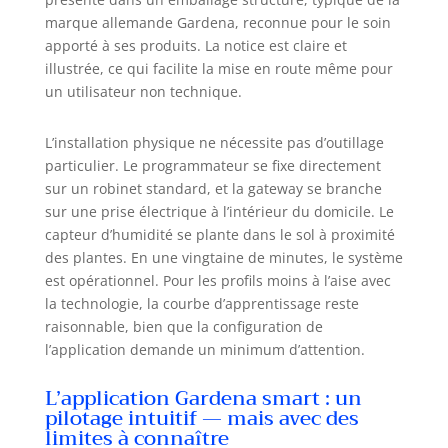
éprouvée, Water
marque allemande Gardena, reconnue pour le soin
Control smart
apporté à ses produits. La notice est claire et
contrôle de
illustrée, ce qui facilite la mise en route même pour
manière fiable
un utilisateur non technique.
l'arrosage de vos
plantes, où que
vous soyez
L’installation physique ne nécessite pas d’outillage
Fréquence de
particulier. Le programmateur se fixe directement
l'arrosage :
sur un robinet standard, et la gateway se branche
Arrosage jusqu'à 6
sur une prise électrique à l’intérieur du domicile. Le
fois par jour, en
capteur d’humidité se plante dans le sol à proximité
semaine,
des plantes. En une vingtaine de minutes, le système
librement
est opérationnel. Pour les profils moins à l’aise avec
sélectionnable et
commandable via
la technologie, la courbe d’apprentissage reste
l'application
raisonnable, bien que la configuration de
Gardena
l’application demande un minimum d’attention.
(inscription en
ligne requise)
L’application Gardena smart : un
Livraison : 1X
pilotage intuitif — mais avec des
Water Control
limites à connaître