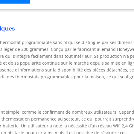
s n'êtes pas connecté à l'application. Connexion intelligente : le
rmostat intelligent T6R fonctionne également avec Apple
eKit, Alexa, Google Home et IFTTT pour assurer votre confort
estique et maintenir votre maison connectée, aujourd'hui et
niques
ain. Contrôle et connexion : l'application Honeywell Home vous
met de contrôler votre chauffage où que vous soyez. La fonction
géolocalisation utilise l'emplacement de votre téléphone pour
hermostat programmable sans fil qui se distingue par ses dimens
oir pour savoir si vous êtes à votre domicile ou en déplacement.
ds léger de 200 grammes. Conçu par le fabricant allemand Honeywe
si, vous économisez de l'énergie et bénéficiez de températures
é qui s’intègre facilement dans tout intérieur. Sa production n’a p
éables à votre retour. Programmable, réglable, flexible :
té et de sa popularité continue sur le marché depuis sa mise en lig
isissez des paramètres adaptés à votre style de vie, tels que la
sence d’informations sur la disponibilité des pièces détachées, c
grammation hebdomadaire, journalière ou 5 + 2 jours, avec
orie des thermostats programmables pour la maison, ce qui soulig
qu'à 6 plages horaires par jour, que vous pouvez modifier à
tance si besoin. Simplicité : facile à comprendre, à installer et à
liser. Remplace les thermostats traditionnels par un système
elligent, efficace et moderne. À l'aide d'un tournevis, ouvrez le
vercle de la plaque murale pour connecter les fils. Fermez le
vercle. Puis fixez le thermostat sur la plaque murale. Comprend
ment simple, comme le confirment de nombreux utilisateurs. Cepend
lement : un boîtier récepteur avec témoin LED et bouton de
le thermostat en permanence au secteur, ce qui pourrait surprendr
arrage manuel de la chaudière. Économies intelligentes et
batterie. Un utilisateur a noté la nécessité d’un réseau Wifi 2,4 G
icacité énergétique : le thermostat connecté sans fil T6R vous
un obstacle pour certains, mais il est possible de résoudre ces