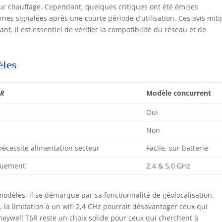
leur chauffage. Cependant, quelques critiques ont été émises
elligent, efficace et moderne. À l'aide d'un tournevis, ouvrez le
nnes signalées après une courte période d’utilisation. Ces avis miti
vercle de la plaque murale pour connecter les fils. Fermez le
vercle. Puis fixez le thermostat sur la plaque murale Comprend
t, il est essentiel de vérifier la compatibilité du réseau et de
lement : un boîtier récepteur avec témoin LED et bouton de
arrage manuel de la chaudière Classement IP : IP30
èles
6R
Modèle concurrent
Oui
Non
 nécessite alimentation secteur
Facile, sur batterie
quement
2,4 & 5,0 GHz
odèles, il se démarque par sa fonctionnalité de géolocalisation,
la limitation à un wifi 2,4 GHz pourrait désavantager ceux qui
oneywell T6R reste un choix solide pour ceux qui cherchent à