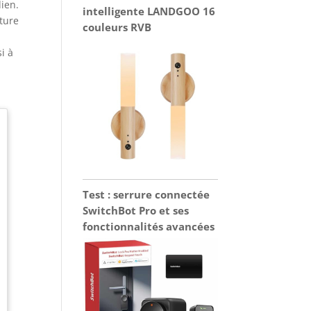
ien.
intelligente LANDGOO 16
ature
couleurs RVB
i à
Test : serrure connectée
SwitchBot Pro et ses
fonctionnalités avancées