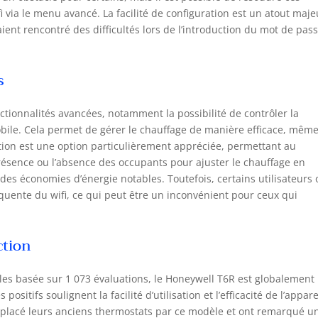
met de contrôler la température de votre maison, que vous soyez
fi via le menu avancé. La facilité de configuration est un atout maje
otre domicile ou en déplacement. Pas besoin de le fixer au mur.
ient rencontré des difficultés lors de l’introduction du mot de pas
s pouvez le déplacer et le brancher pour le recharger si besoin
r et intuitif : le grand écran tactile rétro-éclairé facilite la
grammation et la modification des températures grâce à un
s
ichage clair et une navigation intuitive. Vous bénéficiez d'un
trôle intégral depuis l'écran, même lorsque vous n'êtes pas
necté à l'application Connexion intelligente : le thermostat
nctionnalités avancées, notamment la possibilité de contrôler la
elligent T6R fonctionne également avec Apple HomeKit, Alexa,
bile. Cela permet de gérer le chauffage de manière efficace, mêm
gle Home et IFTTT pour assurer votre confort domestique et
sation est une option particulièrement appréciée, permettant au
ntenir votre maison connectée, aujourd'hui et demain Contrôle
ésence ou l’absence des occupants pour ajuster le chauffage en
connexion : l'application Honeywell Home vous permet de
des économies d’énergie notables. Toutefois, certains utilisateurs 
trôler votre chauffage où que vous soyez. La fonction de
ente du wifi, ce qui peut être un inconvénient pour ceux qui
localisation utilise l'emplacement de votre téléphone pour savoir
r savoir si vous êtes à votre domicile ou en déplacement. Ainsi,
s économisez de l'énergie et bénéficiez de températures
éables à votre retour Programmable, réglable, flexible : choisissez
ction
 paramètres adaptés à votre style de vie, tels que la
grammation hebdomadaire, journalière ou 5 + 2 jours, avec
les basée sur 1 073 évaluations, le Honeywell T6R est globalement
qu'à 6 plages horaires par jour, que vous pouvez modifier à
sitifs soulignent la facilité d’utilisation et l’efficacité de l’appare
tance si besoin Simplicité : facile à comprendre, à installer et à
remplacé leurs anciens thermostats par ce modèle et ont remarqué u
liser. Remplace les thermostats traditionnels par un système