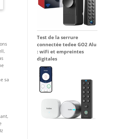
Test de la serrure
ions
connectée tedee GO2 Alu
ll,
: wiFi et empreintes
as
digitales
ne
e
ne sa
ant,
e
Hz