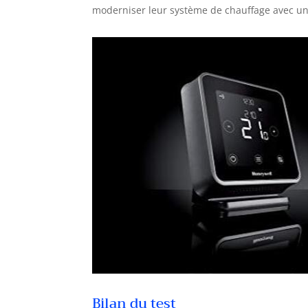
moderniser leur système de chauffage avec un a
Bilan du test