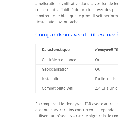
amélioration significative dans la gestion de 
int
concernant la fiabilité du produit, avec des pa
cou
cou
montrent que bien que le produit soit performan
éga
l’installation avant l’achat.
dém
Comparaison avec d’autres mod
Caractéristique
Honeywell T
Contrôle à distance
Oui
Géolocalisation
Oui
Installation
Facile, mais
Compatibilité Wifi
2,4 GHz uni
En comparant le Honeywell T6R avec d’autres m
absente chez certains concurrents. Cependant, 
utilisent un réseau 5,0 GHz. Malgré cela, le H