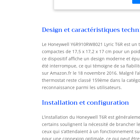
vou
the
Hom
dom
Design et caractéristiques tech
dem
per
de 
Le Honeywell Y6R910RW8021 Lyric T6R est un t
sav
compactes de 17,5 x 17,2 x 17 cm pour un poi
Ain
ce dispositif affiche un design moderne et épur
agr
été interrompue, ce qui témoigne de sa fiabili
cho
sur Amazon.fr le 18 novembre 2016. Malgré l’ab
pro
thermostat reste classé 159ème dans la catég
jus
reconnaissance parmi les utilisateurs.
dis
uti
Installation et configuration
int
cou
cou
L’installation du Honeywell T6R est générale
éga
certains soulignent la nécessité de brancher 
dém
ceux qui s’attendaient à un fonctionnement sur 
eff
pour une connexion optimale, ce qui peut être 