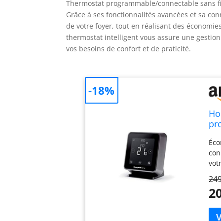
Thermostat programmable/connectable sans fil
Grâce à ses fonctionnalités avancées et sa conn
de votre foyer, tout en réalisant des économi
thermostat intelligent vous assure une gestion
vos besoins de confort et de praticité.
-18%
Ho
pr
Éco
con
vot
Pas
249
bra
20
tac
tem
Vou