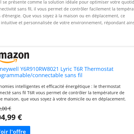
 se présente comme la solution idéale pour optimiser votre quotid
ectivité sans fil, il vous permet de contrôler facilement la tempér
es d’énergie. Que vous soyez à la maison ou en déplacement, ce
 intuitive et personnalisée de votre environnement, répondant ains
neywell Y6R910RW8021 Lyric T6R Thermostat
ogrammable/connectable sans fil
nomies intelligentes et efficacité énergétique : le thermostat
necté sans fil T6R vous permet de contrôler la température de
re maison, que vous soyez à votre domicile ou en déplacement.
 besoin de le fixer au mur. Vous pouvez le déplacer et le
,00 €
ncher pour le recharger si besoin. Clair et intuitif : le grand écran
4,99 €
tile rétro-éclairé facilite la programmation et la modification des
pératures grâce à un affichage clair et une navigation intuitive.
s bénéficiez d'un contrôle intégral depuis l'écran, même lorsque