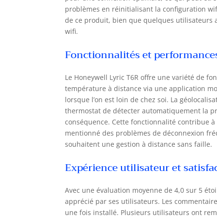
per
problèmes en réinitialisant la configuration wi
à v
de ce produit, bien que quelques utilisateurs a
Vou
wifi.
Clai
pro
Fonctionnalités et performance
aff
con
con
Le Honeywell Lyric T6R offre une variété de fo
int
température à distance via une application mo
Goo
lorsque l’on est loin de chez soi. La géolocali
mai
thermostat de détecter automatiquement la pr
et 
conséquence. Cette fonctionnalité contribue à 
con
mentionné des problèmes de déconnexion fréqu
géo
pou
souhaitent une gestion à distance sans faille.
vou
agr
Expérience utilisateur et satisfa
des
pro
Avec une évaluation moyenne de 4,0 sur 5 étoi
jus
apprécié par ses utilisateurs. Les commentaires po
dis
une fois installé. Plusieurs utilisateurs ont 
uti