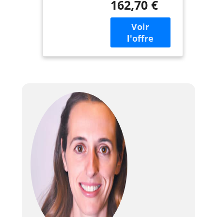
162,70 €
Version
Professionnelle