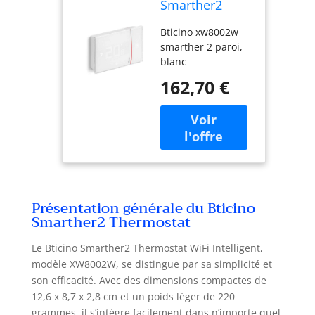
Smarther2
Thermostat
Bticino xw8002w
WiFi Intelligent
smarther 2 paroi,
avec Netatmo
blanc
XW8002W,
Mural, Blanc -
162,70 €
Version
Professionnelle
Présentation générale du Bticino
Smarther2 Thermostat
Le Bticino Smarther2 Thermostat WiFi Intelligent,
modèle XW8002W, se distingue par sa simplicité et
son efficacité. Avec des dimensions compactes de
12,6 x 8,7 x 2,8 cm et un poids léger de 220
grammes, il s’intègre facilement dans n’importe quel