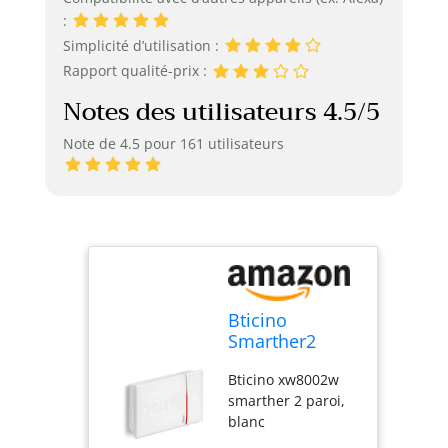
:
Simplicité d’utilisation :
Rapport qualité-prix :
Notes des utilisateurs 4.5/5
Note de 4.5 pour 161 utilisateurs
Bticino
Smarther2
Thermostat
Bticino xw8002w
WiFi Intelligent
smarther 2 paroi,
avec Netatmo
blanc
XW8002W,
Mural, Blanc -