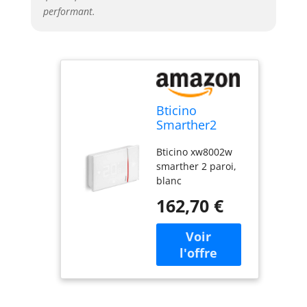
performant.
Bticino
Smarther2
Thermostat
Bticino xw8002w
WiFi Intelligent
smarther 2 paroi,
avec Netatmo
blanc
XW8002W,
Mural, Blanc -
162,70 €
Version
Professionnelle