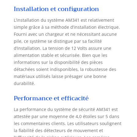
l'extérieur de votre maison 24h/24
Installation et configuration
sans interruption. 🎥 CAMÉRA
INTÉRIEURE ROTATIVE IP506P –
L’installation du système AM341 est relativement
Chaque recoin surveille, même la
simple grâce à sa méthode d’installation électrique.
nuit : Rotation horizontale 350° et
Fourni avec un chargeur et ne nécessitant aucune
verticale 71° pour couvrir une pièce
pile, ce système se distingue par sa facilité
entière. Détection de mouvement et
d’installation. La tension de 12 Volts assure une
sonore avec alerte instantanée, suivi
alimentation stable et sécurisée. Bien que les
automatique, zone de surveillance
personnalisable et mode vie privée
informations sur la disponibilité des pièces
pour désactiver la caméra quand
détachées soient indisponibles, la robustesse des
vous êtes présent. Résolution Full HD
matériaux utilisés laisse présager une bonne
1080p pour des images nettes de
durabilité.
jour comme de nuit. 📱 CONTRÔLE
TOTAL DEPUIS VOTRE SMARTPHONE
Performance et efficacité
– Pilotez tout, partout dans le monde
: Via l'application gratuite Daewoo
La performance du système de sécurité AM341 est
Home Connect (iOS & Android),
attestée par une moyenne de 4,0 étoiles sur 5 dans
activez/désactivez l'alarme, visionnez
les commentaires clients. Les utilisateurs soulignent
en live vos 2 caméras
la fiabilité des détecteurs de mouvement et
simultanément, recevez des alertes