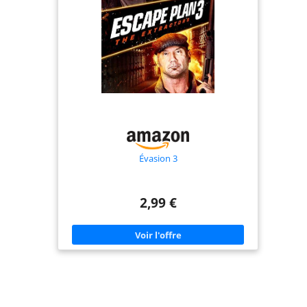
séparément) maintient votre alarme
active même en cas de coupure
internet ou de sabotage de votre
box. WiFi 2,4 GHz natif. Garantie 2
ans. Aucun abonnement imposé.
Évasion 3
2,99 €