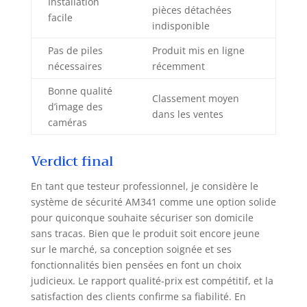
accessoires Daewoo Security.
Installation
pièces détachées
L'option GSM 4G (carte SIM vendue
facile
indisponible
séparément) maintient votre alarme
active même en cas de coupure
Pas de piles
Produit mis en ligne
internet ou de sabotage de votre
nécessaires
récemment
box. WiFi 2,4 GHz natif. Garantie 2
ans. Aucun abonnement imposé.
Bonne qualité
Classement moyen
d’image des
dans les ventes
caméras
Verdict final
En tant que testeur professionnel, je considère le
système de sécurité AM341 comme une option solide
pour quiconque souhaite sécuriser son domicile
sans tracas. Bien que le produit soit encore jeune
sur le marché, sa conception soignée et ses
fonctionnalités bien pensées en font un choix
judicieux. Le rapport qualité-prix est compétitif, et la
satisfaction des clients confirme sa fiabilité. En