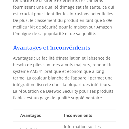
l’efficacité de la sirène extérieure. Les caméras
en temps réel et gérez vos 13
fournissent une qualité d’image satisfaisante, ce qui
accessoires d'un seul endroit.
est crucial pour identifier les intrusions potentielles.
Contrôle aussi possible par SMS ou
directement sur l'écran tactile de la
De plus, le classement du produit en tant que 589e
centrale. 🚪 DÉTECTION
meilleur kit de sécurité pour la maison sur Amazon
MULTICOUCHE ANTI-FAUSSES
témoigne de sa popularité et de sa qualité.
ALERTES – 6 portes + 3 zones
surveillées en permanence : Les 6
Avantages et inconvénients
contacteurs WDS301 (sans fil,
batterie CR2450) alertent à chaque
Avantages : La facilité d’installation et l’absence de
ouverture de porte ou fenêtre. Les 3
besoin de piles sont des atouts majeurs, rendant le
détecteurs WPS301 à double
système AM341 pratique et économique à long
faisceau (angle 110°, hauteur 2m10-
terme. La couleur blanche de l’appareil permet une
2m20) ignorent les animaux jusqu'à
intégration discrète dans la plupart des intérieurs.
12 kg. La sirène extérieure dissuade
La réputation de Daewoo Security pour ses produits
immédiatement tout intrus. Les 2
fiables est un gage de qualité supplémentaire.
télécommandes permettent une
activation/désactivation instantanée.
⚙️ SYSTÈME ÉVOLUTIF + OPTION GSM
Avantages
Inconvénients
4G – Une protection qui ne s'arrête
jamais : Compatible avec plus de 200
Information sur les