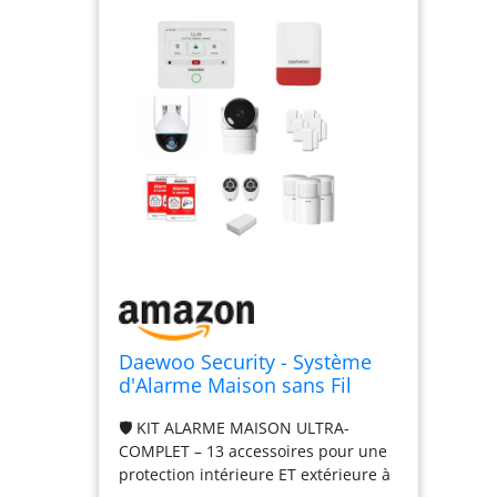
Daewoo Security - Système
d'Alarme Maison sans Fil
Daewoo AM341 – Centrale
🛡️ KIT ALARME MAISON ULTRA-
Tactile WiFi, Caméra
COMPLET – 13 accessoires pour une
extérieure PTZ + Caméra
protection intérieure ET extérieure à
intérieure HD 1080p, 6