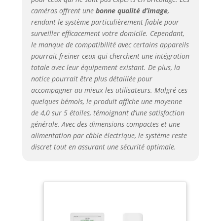
automatique, zone de surveillance
caméras offrent une
bonne qualité d’image
,
personnalisable et mode vie privée
rendant le système particulièrement fiable pour
pour désactiver la caméra quand
surveiller efficacement votre domicile. Cependant,
vous êtes présent. Résolution Full HD
le manque de compatibilité avec certains appareils
1080p pour des images nettes de
jour comme de nuit. 📱 CONTRÔLE
pourrait freiner ceux qui cherchent une intégration
TOTAL DEPUIS VOTRE SMARTPHONE
totale avec leur équipement existant. De plus, la
– Pilotez tout, partout dans le monde
notice pourrait être plus détaillée pour
: Via l'application gratuite Daewoo
accompagner au mieux les utilisateurs. Malgré ces
Home Connect (iOS & Android),
quelques bémols, le produit affiche une moyenne
activez/désactivez l'alarme, visionnez
de 4,0 sur 5 étoiles, témoignant d’une satisfaction
en live vos 2 caméras
générale. Avec des dimensions compactes et une
simultanément, recevez des alertes
alimentation par câble électrique, le système reste
en temps réel et gérez vos 13
discret tout en assurant une sécurité optimale.
accessoires d'un seul endroit.
Contrôle aussi possible par SMS ou
directement sur l'écran tactile de la
centrale. 🚪 DÉTECTION
MULTICOUCHE ANTI-FAUSSES
ALERTES – 6 portes + 3 zones
surveillées en permanence : Les 6