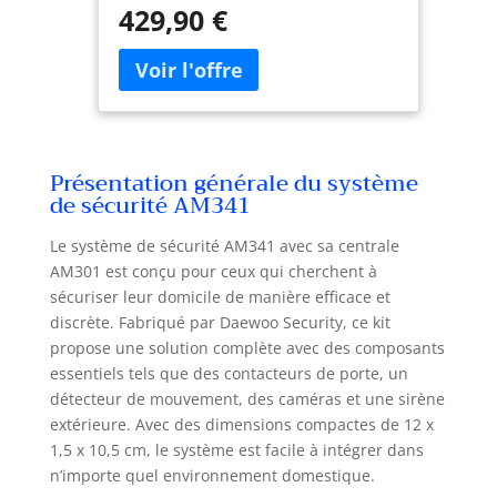
360° : Le pack AM341 inclut la
Contacteurs, 3 Détecteurs,
429,90 €
centrale AM301 à écran tactile, 1
Sirène – App Incluse
caméra extérieure rotative EP506, 1
caméra intérieure rotative IP506P HD
1080p, 6 contacteurs de porte
WDS301, 3 détecteurs de
mouvement WPS301, 1 sirène
extérieure, 2 télécommandes. Une
Présentation générale du système
couverture totale de votre domicile
de sécurité AM341
dès le déballage, sans technicien,
sans abonnement. 📹 CAMÉRA
Le système de sécurité AM341 avec sa centrale
EXTÉRIEURE PTZ EP506 – Surveillance
AM301 est conçu pour ceux qui cherchent à
intelligente jour et nuit, même sous
sécuriser leur domicile de manière efficace et
la pluie : La caméra EP506 détecte et
discrète. Fabriqué par Daewoo Security, ce kit
distingue les mouvements humains
propose une solution complète avec des composants
grâce à son filtrage corps humain
avancé, évitant les fausses alertes.
essentiels tels que des contacteurs de porte, un
Suivi automatique des mouvements,
détecteur de mouvement, des caméras et une sirène
vision nocturne avancée, détection
extérieure. Avec des dimensions compactes de 12 x
sonore et technologie POE
1,5 x 10,5 cm, le système est facile à intégrer dans
(alimentation via câble RJ45 avec
n’importe quel environnement domestique.
routeur compatible). Elle surveille