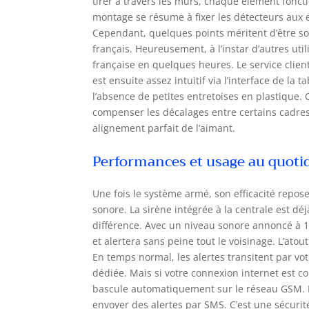
tirer à travers les murs, chaque élément fonct
montage se résume à fixer les détecteurs aux en
Cependant, quelques points méritent d’être soul
français. Heureusement, à l’instar d’autres uti
française en quelques heures. Le service clien
est ensuite assez intuitif via l’interface de la 
l’absence de petites entretoises en plastique.
compenser les décalages entre certains cadres
alignement parfait de l’aimant.
Performances et usage au quoti
Une fois le système armé, son efficacité repose
sonore. La sirène intégrée à la centrale est déj
différence. Avec un niveau sonore annoncé à 1
et alertera sans peine tout le voisinage. L’at
En temps normal, les alertes transitent par vot
dédiée. Mais si votre connexion internet est c
bascule automatiquement sur le réseau GSM. En
envoyer des alertes par SMS. C’est une sécurit