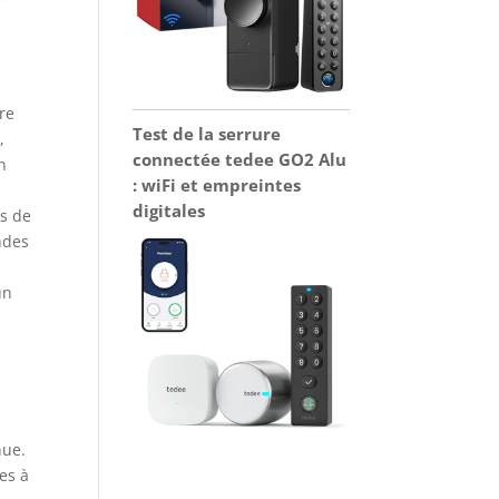
re
Test de la serrure
,
connectée tedee GO2 Alu
n
: wiFi et empreintes
digitales
rs de
ndes
un
nue.
les à