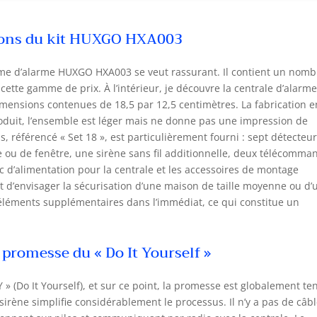
écommande et RFID; Alimentation d'urgence de 4 à 6h (voir la
cription supplémentaire des fonctions). L'alarme est également
sions du kit HUXGO HXA003
ipée d'un écran couleur (2,4") et d'un clavier tactile COMPATIBLE
C l'application TUYA SMART : Cette application disponible pour
 et Android vous permet de contrôler notre alarme ainsi que
tème d’alarme HUXGO HXA003 se veut rassurant. Il contient un nomb
utres périphériques de différents fabricants. De cette façon, vous
tte gamme de prix. À l’intérieur, je découvre la centrale d’alarme
ez votre maison intelligente que vous pouvez contrôler sur votre
imensions contenues de 18,5 par 12,5 centimètres. La fabrication e
rtphone. INSTALLATION INDÉPENDANTE : Les capteurs d'alarme
oduit, l’ensemble est léger mais ne donne pas une impression de
son sans fil permettent une installation rapide et efficace du
ins, référencé « Set 18 », est particulièrement fourni : sept détecteu
tème. Aucun câblage supplémentaire n'est requis, et l'ensemble
 ou de fenêtre, une sirène sans fil additionnelle, deux télécomma
tient également les accessoires nécessaires à l'installation (ruban
loc d’alimentation pour la centrale et les accessoires de montage
ésif de vis à vis à goujons) KIT : panneau de commande, sirène
t d’envisager la sécurisation d’une maison de taille moyenne ou d’
s fil, 7x détecteur de mouvement PIR, 1x détecteur d'ouverture de
te/fenêtre, 2x télécommande, 2x porte-clés RFiD, adaptateur
éléments supplémentaires dans l’immédiat, ce qui constitue un
teur, piles, accessoires de montage. Le kit est extensible à 99
ecteurs..
a promesse du « Do It Yourself »
Y » (Do It Yourself), et sur ce point, la promesse est globalement te
 sirène simplifie considérablement le processus. Il n’y a pas de câb