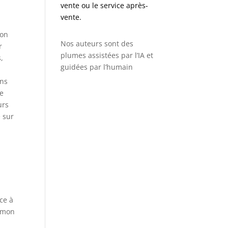
vente ou le service après-
vente.
ion
Nos auteurs sont des
r
plumes assistées par l’IA et
,
guidées par l’humain
ons
ue
urs
 sur
ce à
e mon