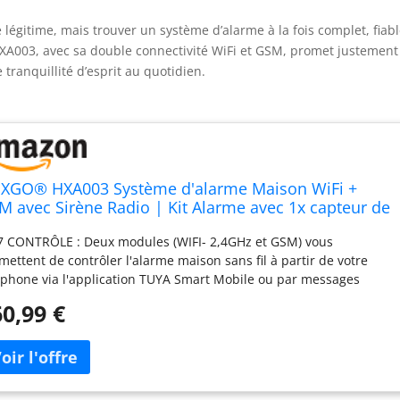
é légitime, mais trouver un système d’alarme à la fois complet, fiabl
 HXA003, avec sa double connectivité WiFi et GSM, promet justement
tranquillité d’esprit au quotidien.
XGO® HXA003 Système d'alarme Maison WiFi +
M avec Sirène Radio | Kit Alarme avec 1x capteur de
nêtre, 7X détecteurs de Mouvement | Sécurité de la
7 CONTRÔLE : Deux modules (WIFI- 2,4GHz et GSM) vous
ison Intelligente avec alertes SMS
mettent de contrôler l'alarme maison sans fil à partir de votre
éphone via l'application TUYA Smart Mobile ou par messages
te. Menu d'alarme et instructions en français et en anglais.
0,99 €
ILE À UTILISER : logiciel d'alarme intuitif et instructions sont
ponibles en Français et anglais FONCTIONS : Système anti-
briolage ; avec protection contre le sabotage ; Notification
larme au téléphone (SMS de langue ou application) Planification
délai de production de programmation; Activation par