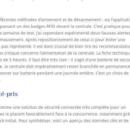
 différentes méthodes d’armement et de désarmement : via l’applicat
assant un des badges RFID devant la centrale. C’est pratique pou
a semaine de test, j’ai cependant expérimenté deux fausses alertes
mouvement. Après repositionnement de celui-ci pour éviter une
t pas représenté. Il est donc crucial de bien lire les recommandati
s critique concerne l’alimentation de la centrale. La fiche techniq
 5 heures. Il faut être très clair : il s’agit d’une batterie de seco
le, la centrale doit impérativement rester branchée en permanence
ionner sur batterie pendant une journée entière. C’est un choix de
.
té-prix
omme une solution de sécurité connectée très complète pour un
ues le placent favorablement face à la concurrence, notamment grâ
ck initial. Pour synthétiser, voici un aperçu des données clés et d