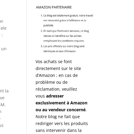
on
rale
 :
t un
Vos achats se font
directement sur le site
d’Amazon ; en cas de
problème ou de
réclamation, veuillez
nt la
vous
adresser
ive
exclusivement à Amazon
SM.
ou au vendeur concerné
.
n
Notre blog ne fait que
e
rediriger vers les produits
us
sans intervenir dans la