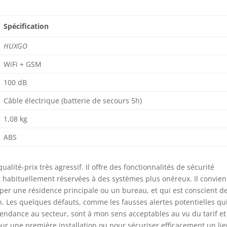
Spécification
HUXGO
WiFi + GSM
100 dB
Câble électrique (batterie de secours 5h)
1,08 kg
ABS
alité-prix très agressif. Il offre des fonctionnalités de sécurité
habituellement réservées à des systèmes plus onéreux. Il convie
per une résidence principale ou un bureau, et qui est conscient de
n. Les quelques défauts, comme les fausses alertes potentielles qu
ndance au secteur, sont à mon sens acceptables au vu du tarif et
 pour une première installation ou pour sécuriser efficacement un li