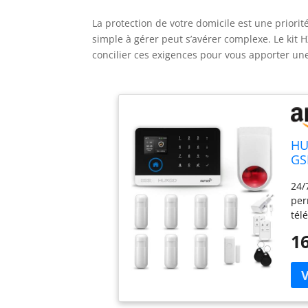
La protection de votre domicile est une priorit
simple à gérer peut s’avérer complexe. Le kit
concilier ces exigences pour vous apporter une 
HU
GS
fe
24/
Ma
per
tél
tex
16
FAC
dis
cam
d'a
du 