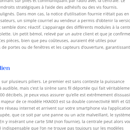
ionnant sur piles et communiquant par radio avec la centrale. Le
droits stratégiques à l’aide des adhésifs ou des vis fournis.
ignés. Dans mon cas, la notice d’utilisation fournie n’était pas en
lisateurs, un simple courriel au vendeur a permis d’obtenir la versi
t semble donc réactif. L’appairage des différents modules à la cent
tablette. Un petit bémol, relevé par un autre client et que je confirme
 Ces pièces, bien que peu coûteuses, auraient été utiles pour
 de portes ou de fenêtres et les capteurs d’ouverture, garantissan
dien
 sur plusieurs piliers. Le premier est sans conteste la puissance
à audible, mais c’est la sirène sans fil déportée qui fait véritableme
00 décibels, je peux vous assurer qu’elle est extrêmement dissuas
out majeur de ce modèle HXA003 est sa double connectivité WiFi et G
re réseau internet et arrivent sur votre smartphone via l’applicatio
oupée, que ce soit par une panne ou un acte malveillant, le systèm
 y insérant une carte SIM (non fournie), la centrale peut alors vo
é indispensable que l’on ne trouve pas toujours sur les modèles