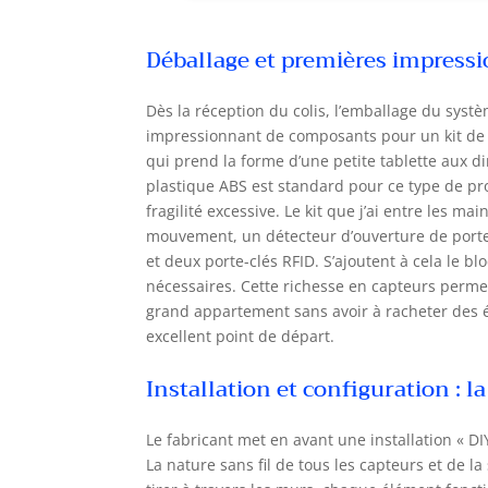
tél
des
Déballage et premières impres
équ
AVE
iOS
Dès la réception du colis, l’emballage du sys
d'a
impressionnant de composants pour un kit de ce
cré
qui prend la forme d’une petite tablette aux d
sma
plastique ABS est standard pour ce type de pr
mai
fragilité excessive. Le kit que j’ai entre les ma
sys
mouvement, un détecteur d’ouverture de porte
con
et deux porte-clés RFID. S’ajoutent à cela le b
adh
nécessaires. Cette richesse en capteurs perme
san
por
grand appartement sans avoir à racheter des 
sec
excellent point de départ.
dét
Installation et configuration : l
Le fabricant met en avant une installation « DI
La nature sans fil de tous les capteurs et de la