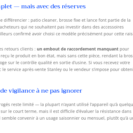
mplet — mais avec des réserves
différencier : patio cleaner, brosse fixe et lance font partie de la
 acheteurs qui ne souhaitent pas investir dans des accessoires
ailleurs confirmé avoir choisi ce modèle précisément pour cette rai
s retours clients :
un embout de raccordement manquant
pour
 reçu le produit en bon état, mais sans cette pièce, rendant la bro
roge sur le contrôle qualité en sortie d’usine. Si vous recevez votre
c le service après-vente Stanley ou le vendeur s’impose pour obteni
s de vigilance à ne pas ignorer
rrogés reste limité — la plupart n’ayant utilisé l’appareil qu’à quelq
ur le court terme, mais il est difficile d’évaluer la résistance dans 
l semble convenir à un usage saisonnier ou mensuel, plutôt qu’à 