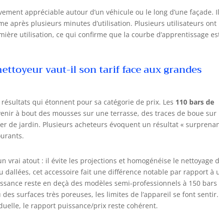
ement appréciable autour d’un véhicule ou le long d’une façade. I
e après plusieurs minutes d’utilisation. Plusieurs utilisateurs ont
emière utilisation, ce qui confirme que la courbe d’apprentissage es
ettoyeur vaut-il son tarif face aux grandes
 résultats qui étonnent pour sa catégorie de prix. Les
110 bars de
enir à bout des mousses sur une terrasse, des traces de boue sur
ier de jardin. Plusieurs acheteurs évoquent un résultat « surprenan
ourants.
un vrai atout : il évite les projections et homogénéise le nettoyage 
u dallées, cet accessoire fait une différence notable par rapport à
uissance reste en deçà des modèles semi-professionnels à 150 bars 
s surfaces très poreuses, les limites de l’appareil se font sentir.
duelle, le rapport puissance/prix reste cohérent.