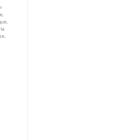
ur
e,
que,
 la
ce,