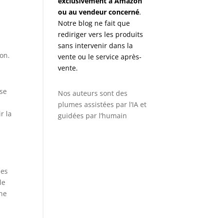
exclusivement à Amazon
ou au vendeur concerné
.
Notre blog ne fait que
rediriger vers les produits
sans intervenir dans la
son.
vente ou le service après-
vente.
sse
Nos auteurs sont des
plumes assistées par l’IA et
r la
guidées par l’humain
ues
le
une