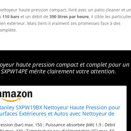
ttoyeur haute pression compact, livré avec un patio cleaner et u
es
110 bars
et un débit de
390 litres par heure
, il cible les particulie
ien extérieur. Mais tient-il vraiment ses promesses face à des
complète.
toyeur haute pression compact et complet pour un
 SXPW14PE mérite clairement votre attention.
tanley SXPW19BX Nettoyeur Haute Pression pour
urfaces Extérieures et Autos avec Nettoyeur de
urfaces et Brosse Fixe (1900 W, 150 Bar, 440 l/h)
ression (bar) max. 150 ; Puissance absorbée (kW) 1,9 ; Débit
l/h) max. 440 ; Température eau d'alimentation (°C) max. 50