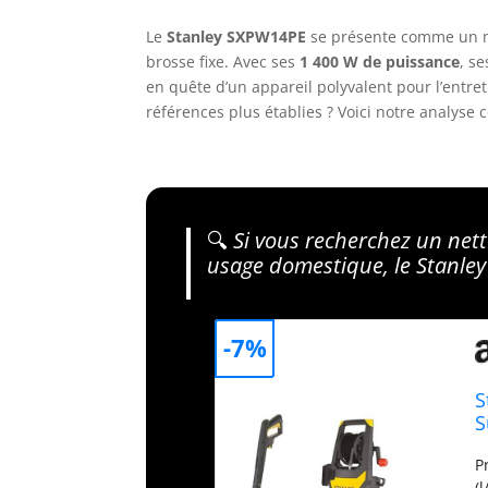
Le
Stanley SXPW14PE
se présente comme un ne
brosse fixe. Avec ses
1 400 W de puissance
, s
en quête d’un appareil polyvalent pour l’entret
références plus établies ? Voici notre analyse 
🔍
Si vous recherchez un net
usage domestique, le Stanley
-7%
S
S
S
P
(