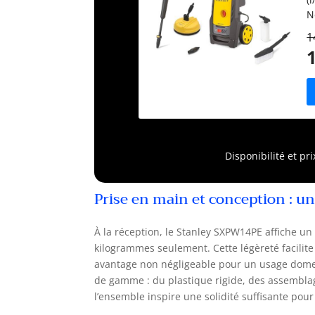
N
l
1
s
É
r
a
s
h
c
f
Disponibilité et pr
f
Prise en main et conception : u
À la réception, le Stanley SXPW14PE affiche u
kilogrammes seulement. Cette légèreté facilite 
avantage non négligeable pour un usage domesti
de gamme : du plastique rigide, des assemblage
l’ensemble inspire une solidité suffisante pou