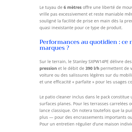
Le tuyau de
6 mètres
offre une liberté de mouv
vrille pas excessivement et reste maniable mêm
souligné la facilité de prise en main dès la pr
quasi inexistante pour ce type de produit.
Performances au quotidien : ce n
marques ?
Sur le terrain, le Stanley SXPW14PE délivre des
pression
et le débit de
390 l/h
permettent de v
voiture ou des salissures légères sur du mobil
et une efficacité « parfaite » pour les usages c
Le patio cleaner inclus dans le pack constitue 
surfaces planes. Pour les terrasses carrelées o
lance classique. On notera toutefois que la p
plus — pour des encrassements importants ou de
Pour un entretien régulier d’une maison indivi