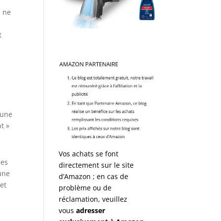
l ne
t
 une
t »
Vos achats se font
des
directement sur le site
 une
d’Amazon ; en cas de
et
problème ou de
réclamation, veuillez
vous
adresser