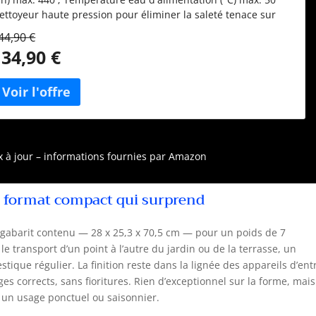
ettoyeur haute pression pour éliminer la saleté tenace sur
es surfaces domestiques extérieures, les autos, les motos, les
44,90 €
ols, les escaliers, les piscines, les outils et les murs
134,90 €
quipement : pistolet, lance et flexible à haute pression (6 m),
otabuse, buse à jet réglable, kit canon à mousse (0,4 l)
pplicable au pistolet, brosse fixe et Patio Cleaner Enrouleur
tatique avec système de blocage : après emploi, le flexible
aute pression s'enroule facilement et se range dans le
ompartiment prévu à cet effet Raccord rapide entrée eau avec
iltre contrôlable qui retient les impuretés et garantit le parfait
ix à jour – informations fournies par Amazon
onctionnement du nettoyeur
n format compact qui surprend
n gabarit contenu — 28 x 25,3 x 70,5 cm — pour un poids de 7
le transport d’un point à l’autre du jardin ou de la terrasse, un
que régulier. La finition reste dans la lignée des appareils d’ent
s corrects, sans fioritures. Rien d’exceptionnel sur la forme, mais
r un usage ponctuel ou saisonnier.