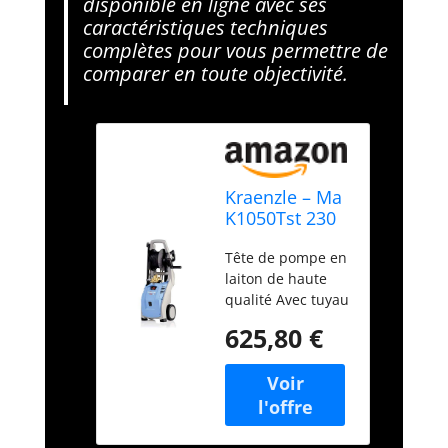
disponible en ligne avec ses
caractéristiques techniques
complètes pour vous permettre de
comparer en toute objectivité.
Kraenzle – Ma
K1050Tst 230
V Nettoyeur
Tête de pompe en
haute
laiton de haute
pression 130
qualité Avec tuyau
bars 7,5 L
de charge équipé
625,80 €
Mobile et facile à
transporter
Excellent contenu
comme tuyau,
pistolet et crasse
130 bar de