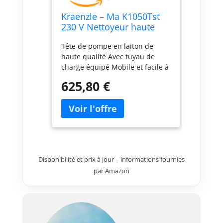
Kraenzle – Ma K1050Tst
230 V Nettoyeur haute
pression 130 bars 7,5 L
Tête de pompe en laiton de
haute qualité Avec tuyau de
charge équipé Mobile et facile à
transporter Excellent contenu
625,80 €
comme tuyau, pistolet et crasse
130 bar de pression de travail et
160 bars de max
Disponibilité et prix à jour – informations fournies
par Amazon