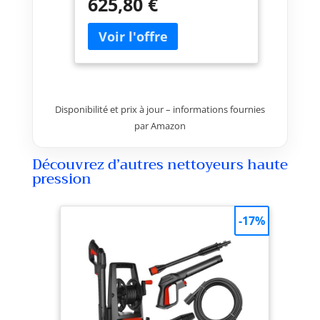
625,80 €
comme tuyau, pistolet et crasse
130 bar de pression de travail et
160 bars de max
Disponibilité et prix à jour – informations fournies
par Amazon
Découvrez d’autres nettoyeurs haute
pression
-17%