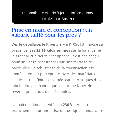
pression de travail
et 160 bars de
Disponibilité et prix à jour – informations
max
fournies par Amazon
Prise en main et conception : un
gabarit taillé pour les pros ?
Dès le déballage, le Kraenzle Ma K1050Tst impose sa
présence. Ses
28,66 kilogrammes
sur la balance ne
laissent aucun doute : cet appareil n’est pas conçu
pour un usage occasionnel sur une terrasse de
particulier. La robustesse de la construction est
immédiatement perceptible, avec des matériaux
solides et une finition soignée, caractéristiques de la
fabrication allemande que la marque Kraenzle
revendique depuis des décennies.
La motorisation alimentée en
230 V
permet un
branchement sur une prise domestique standard, ce