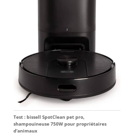
fonctionnement stable. En outre, une protection
contre la surchauffe est intégrée Design tout-en-
un pratique et mobile: Conception avec chariot
stable anti-basculement, roues intégrées, tuyau
haute pression de 7 m et câble de 5 m pour une
liberté de mouvement maximale. Rangement
pratique grâce au filet intégré et au crochet pour
câble
Test : bissell SpotClean pet pro,
shampouineuse 750W pour propriétaires
d’animaux