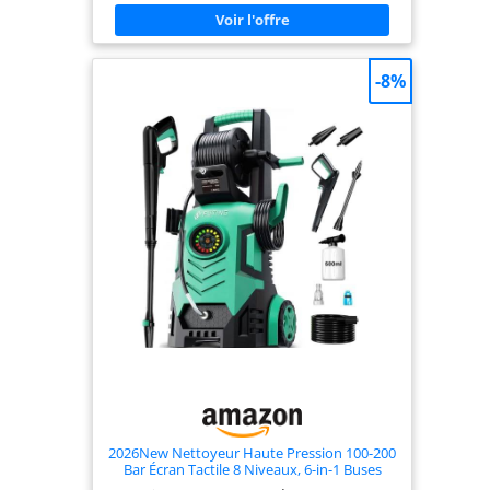
pression (6 m), rotabuse, buse à jet réglable, kit
canon à mousse (0,4 l) applicable au pistolet
Enrouleur statique avec système de blocage :
après emploi, le flexible haute pression s'enroule
facilement et se range dans le compartiment
-8%
prévu à cet effet Raccord rapide entrée eau avec
filtre contrôlable qui retient les impuretés et
garantit le parfait fonctionnement du nettoyeur
Dotée d'une fonction auto-amorçante : si le
raccordement au réseau d'eau est impossible, le
nettoyeur haute pression peut aspirer l'eau dans
un réservoir.
2026New Nettoyeur Haute Pression 100-200
Bar Écran Tactile 8 Niveaux, 6-in-1 Buses
réglables, 90 cm de Hauteur, Débit 280–500