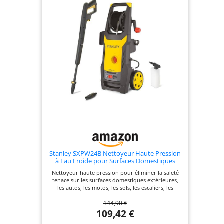
pression portable avec tuyau de 5 m, roues
intégrées et conception compacte, permettant une
utilisation flexible sans raccordement fixe à l’eau,
idéal pour l’utilisation avec des sources d’eau
externes. Enrouleur de tuyau pratique -
L’enrouleur intégré facilite le rangement du tuyau
haute pression, évite les enchevêtrements et
garantit un espace de stockage propre et organisé.
Stanley SXPW24B Nettoyeur Haute Pression
à Eau Froide pour Surfaces Domestiques
Extérieures et Autos, (2400 W, 170 Bar, 500
Nettoyeur haute pression pour éliminer la saleté
l/h)
tenace sur les surfaces domestiques extérieures,
les autos, les motos, les sols, les escaliers, les
piscines, les outils et les murs Pression (bar) max.
144,90 €
170 ; Puissance absorbée (kW) 2,4; Débit (l/h) max.
500 ; Température eau d'alimentation (°C) max. 50
109,42 €
Équipement : pistolet, lance et flexible à haute