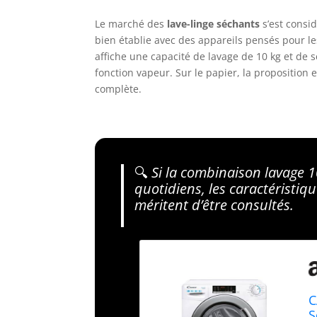
Le marché des
lave-linge séchants
s’est consi
bien établie avec des appareils pensés pour 
affiche une capacité de lavage de 10 kg et de 
fonction vapeur. Sur le papier, la proposition e
complète.
🔍
Si la combinaison lavage 1
quotidiens, les caractéristiq
méritent d’être consultés.
C
S