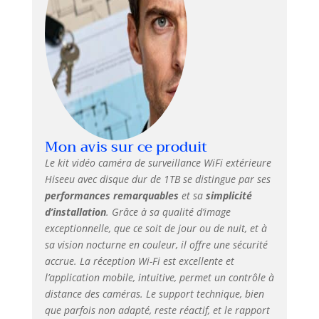
de 5 dBi assure
une connexion
sans fil plus forte
et stable avec le
moniteur. (Veuillez
noter que cet
appareil ne prend
en charge que le
réseau WiFi 2,4
Mon avis sur ce produit
GHz). 【Vision
Nocturne Couleur
Le kit vidéo caméra de surveillance WiFi extérieure
4MP & Moniteur 10
Hiseeu avec disque dur de 1TB se distingue par ses
Pouces 10
performances remarquables
et sa
simplicité
Canaux】Ce kit de
d’installation
. Grâce à sa qualité d’image
vidéosurveillance
exceptionnelle, que ce soit de jour ou de nuit, et à
solaire WiFi
sa vision nocturne en couleur, il offre une sécurité
extérieur intègre
accrue. La réception Wi-Fi est excellente et
un capteur CMOS
l’application mobile, intuitive, permet un contrôle à
avancé et un
projecteur, offrant
distance des caméras. Le support technique, bien
des images
que parfois non adapté, reste réactif, et le rapport