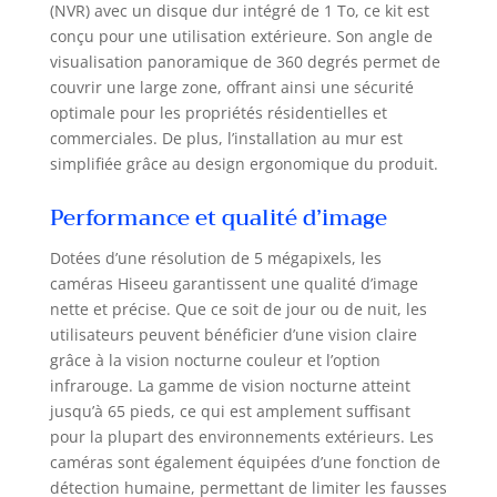
sans fil plus forte
(NVR) avec un disque dur intégré de 1 To, ce kit est
et stable avec le
conçu pour une utilisation extérieure. Son angle de
moniteur. (Veuillez
visualisation panoramique de 360 degrés permet de
noter que cet
couvrir une large zone, offrant ainsi une sécurité
appareil ne prend
optimale pour les propriétés résidentielles et
en charge que le
commerciales. De plus, l’installation au mur est
réseau WiFi 2,4
simplifiée grâce au design ergonomique du produit.
GHz). 【Vision
Nocturne Couleur
Performance et qualité d’image
4MP & Moniteur 10
Pouces 10
Dotées d’une résolution de 5 mégapixels, les
Canaux】Ce kit de
caméras Hiseeu garantissent une qualité d’image
vidéosurveillance
solaire WiFi
nette et précise. Que ce soit de jour ou de nuit, les
extérieur intègre
utilisateurs peuvent bénéficier d’une vision claire
un capteur CMOS
grâce à la vision nocturne couleur et l’option
avancé et un
infrarouge. La gamme de vision nocturne atteint
projecteur, offrant
jusqu’à 65 pieds, ce qui est amplement suffisant
des images
pour la plupart des environnements extérieurs. Les
couleur ultra-
caméras sont également équipées d’une fonction de
claires de 4 MP
détection humaine, permettant de limiter les fausses
(2560 x 1440P)