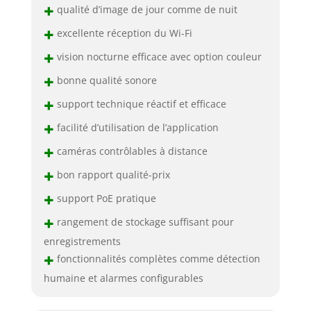
+
Service Client
qualité d’image de jour comme de nuit
Professionnel】Ce
+
excellente réception du Wi-Fi
système de
caméras de
+
vision nocturne efficace avec option couleur
sécurité WiFi
+
bonne qualité sonore
solaire prend en
charge le stockage
+
support technique réactif et efficace
sur carte SD et sur
+
le cloud. Un disque
facilité d’utilisation de l’application
dur de 1 To est
+
caméras contrôlables à distance
inclus dans le
moniteur : lorsque
+
bon rapport qualité-prix
vous ajoutez des
+
caméras au
support PoE pratique
moniteur, les
+
rangement de stockage suffisant pour
enregistrements
enregistrements
sont
+
automatiquement
fonctionnalités complètes comme détection
stockés sur ce
humaine et alarmes configurables
disque. Bénéficiez
d'une garantie