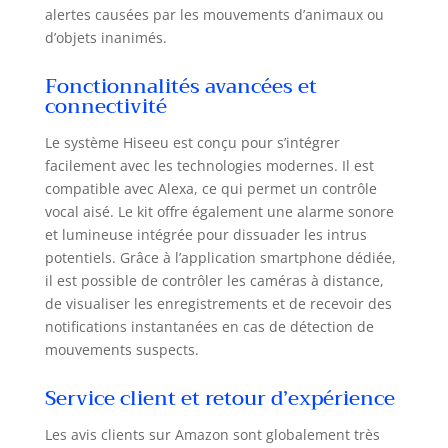
alertes causées par les mouvements d’animaux ou
dans l'obscurité
d’objets inanimés.
totale, avec une
portée allant
Fonctionnalités avancées et
jusqu'à 20 mètres.
connectivité
Le moniteur 10
pouces permet
Le système Hiseeu est conçu pour s’intégrer
d'afficher jusqu'à
facilement avec les technologies modernes. Il est
10 caméras
simultanément.
compatible avec Alexa, ce qui permet un contrôle
Pour ajouter des
vocal aisé. Le kit offre également une alarme sonore
caméras
et lumineuse intégrée pour dissuader les intrus
supplémentaires,
potentiels. Grâce à l’application smartphone dédiée,
recherchez les
il est possible de contrôler les caméras à distance,
ASIN :
de visualiser les enregistrements et de recevoir des
B08NJQ46MX,
notifications instantanées en cas de détection de
B0DWM7SZW6,
mouvements suspects.
B0BK46TSHY,
B089XZ4NT6,
Service client et retour d’expérience
B0CRKMYSYV.
【Détection de
Les avis clients sur Amazon sont globalement très
Mouvement PIR &