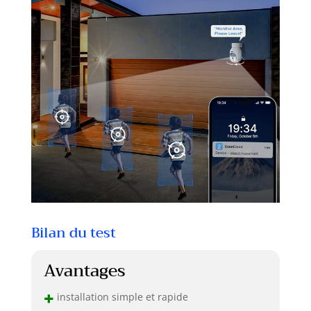
froid). Ce système
prend en charge
l'accès à distance
sur plusieurs
appareils (PC,
smartphones,
tablettes) pour
regarder des
vidéos en direct,
lire ou télécharger
des
enregistrements
où que vous soyez.
De plus, vous
pouvez contrôler à
Bilan du test
distance la rotation
de la caméra PTZ
directement via
Avantages
l'application.
【Stockage
+
installation simple et rapide
HDD/SD/Cloud &