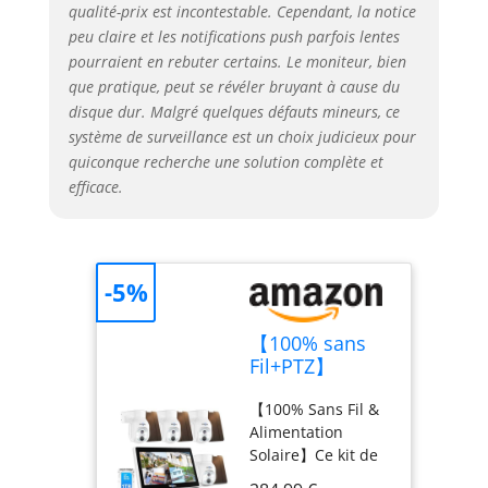
couleur ultra-
qualité-prix est incontestable. Cependant, la notice
claires de 4 MP
peu claire et les notifications push parfois lentes
(2560 x 1440P)
pourraient en rebuter certains. Le moniteur, bien
dans l'obscurité
que pratique, peut se révéler bruyant à cause du
totale, avec une
disque dur. Malgré quelques défauts mineurs, ce
portée allant
système de surveillance est un choix judicieux pour
jusqu'à 20 mètres.
quiconque recherche une solution complète et
Le moniteur 10
efficace.
pouces permet
d'afficher jusqu'à
10 caméras
simultanément.
Pour ajouter des
-5%
caméras
supplémentaires,
【100% sans
recherchez les
Fil+PTZ】
ASIN :
Hiseeu 4MP Kit
B08NJQ46MX,
【100% Sans Fil &
Camera
B0DWM7SZW6,
Alimentation
Surveillance
B0BK46TSHY,
Solaire】Ce kit de
WiFi Solaire
B089XZ4NT6,
vidéosurveillance
avec 10"
B0CRKMYSYV.