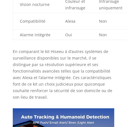
Couleur et
Infrarouge
intégrés), cette
Vision nocturne
caméra de sécurité
infrarouge
uniquement
extérieure vous
permet d'écouter
Compatibilité
Alexa
Non
l'environnement,
de communiquer
Alarme intégrée
Oui
Non
avec vos visiteurs
ou d'avertir les
intrus directement
En comparant le kit Hiseeu à d’autres systèmes de
depuis
surveillance disponibles sur le marché, il se
l'application.
distingue par sa résolution supérieure et ses
【Étanchéité IP66
fonctionnalités avancées telles que la compatibilité
& Contrôle PTZ à
avec Alexa et l’alarme intégrée. Ces caractéristiques
Distance】Avec
font de ce kit un choix judicieux pour quiconque
une certification
souhaite renforcer la sécurité de son domicile ou de
IP66, cette caméra
solaire extérieure
son lieu de travail.
résiste à toutes les
conditions
météorologiques
extrêmes (pluie,
soleil, chaleur ou