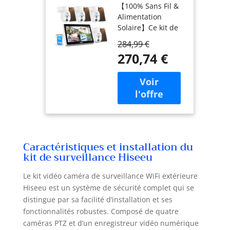
【100% Sans Fil &
Camera
Alimentation
Surveillance
Solaire】Ce kit de
WiFi Solaire
vidéosurveillance
avec 10"
284,99 €
WiFi solaire est
Moniteur 1TB
270,74 €
équipé d'une
HDD, 10CH
batterie haute
NVR 4MP
capacité et d'un
Video
panneau solaire,
Surveillance
offrant une
Exterieur
autonomie de 2 à 3
Solaire Vision
mois après une
Nocturne
charge complète.
Couleur,PIR
Caractéristiques et installation du
Totalement sans
Détection
kit de surveillance Hiseeu
fil, cette caméra
Sirène Alarm
solaire extérieure
IP66
Le kit vidéo caméra de surveillance WiFi extérieure
peut être installée
Hiseeu est un système de sécurité complet qui se
n'importe où. Son
distingue par sa facilité d’installation et ses
antenne intégrée
de 5 dBi assure
fonctionnalités robustes. Composé de quatre
une connexion
caméras PTZ et d’un enregistreur vidéo numérique