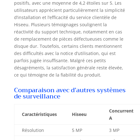
positifs, avec une moyenne de 4,2 étoiles sur 5. Les
Audio
utilisateurs apprécient particulièrement la simplicité
Bidirectionnel】
Cette caméra
d’installation et l’efficacité du service clientèle de
solaire PTZ utilise
Hiseeu. Plusieurs témoignages soulignent la
une technologie de
réactivité du support technique, notamment en cas
détection de
de remplacement de pièces défectueuses comme le
mouvement PIR
disque dur. Toutefois, certains clients mentionnent
intelligente. Dès
des difficultés avec la notice d’utilisation, qui est
qu'un mouvement
parfois jugée insuffisante. Malgré ces petits
est détecté, la
désagréments, la satisfaction générale reste élevée,
caméra s'active et
ce qui témoigne de la fiabilité du produit.
enregistre, tout en
envoyant une
Comparaison avec d’autres systèmes
notification
de surveillance
instantanée sur
l'application
Eseecloud. Grâce à
Concurrent
Caractéristiques
Hiseeu
l'audio
A
bidirectionnel
(microphone et
Résolution
5 MP
3 MP
haut-parleur