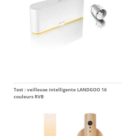
sécurité WiFi
solaire prend en
charge le stockage
sur carte SD et sur
le cloud. Un disque
dur de 1 To est
inclus dans le
moniteur : lorsque
vous ajoutez des
caméras au
moniteur, les
enregistrements
sont
automatiquement
Test : veilleuse intelligente LANDGOO 16
stockés sur ce
couleurs RVB
disque. Bénéficiez
d'une garantie
limitée de 2 ans et
d'une équipe de
support technique
experte. N'hésitez