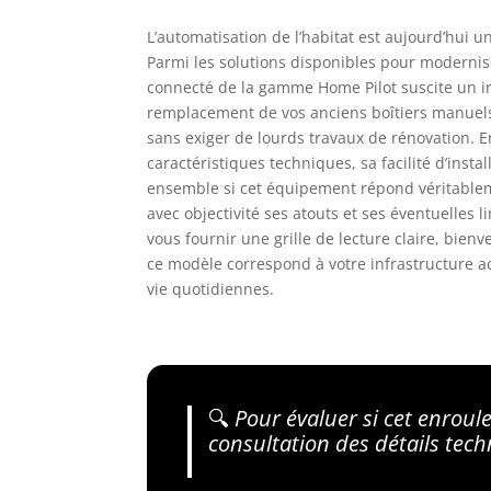
L’automatisation de l’habitat est aujourd’hui 
Parmi les solutions disponibles pour modernise
connecté de la gamme Home Pilot suscite un in
remplacement de vos anciens boîtiers manuels,
sans exiger de lourds travaux de rénovation. En
caractéristiques techniques, sa facilité d’inst
ensemble si cet équipement répond véritable
avec objectivité ses atouts et ses éventuelles 
vous fournir une grille de lecture claire, bien
ce modèle correspond à votre infrastructure a
vie quotidiennes.
🔍
Pour évaluer si cet enroule
consultation des détails te