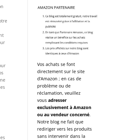
on
otre
nt
our
Vos achats se font
our
directement sur le site
os
d’Amazon ; en cas de
 ne
problème ou de
nes
réclamation, veuillez
vous
adresser
exclusivement à Amazon
ou au vendeur concerné
.
Notre blog ne fait que
rediriger vers les produits
sans intervenir dans la
des