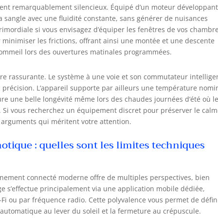
ment remarquablement silencieux. Équipé d’un moteur développan
la sangle avec une fluidité constante, sans générer de nuisances
primordiale si vous envisagez d’équiper les fenêtres de vos chambr
minimiser les frictions, offrant ainsi une montée et une descente
sommeil lors des ouvertures matinales programmées.
vère rassurante. Le système à une voie et son commutateur intellige
c précision. L’appareil supporte par ailleurs une température nomi
ssure une belle longévité même lors des chaudes journées d’été où l
e. Si vous recherchez un équipement discret pour préserver le cal
arguments qui méritent votre attention.
tique : quelles sont les limites techniques
nnement connecté moderne offre de multiples perspectives, bien
age s’effectue principalement via une application mobile dédiée,
Fi ou par fréquence radio. Cette polyvalence vous permet de défin
automatique au lever du soleil et la fermeture au crépuscule.