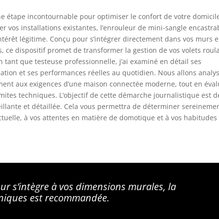
une étape incontournable pour optimiser le confort de votre domicil
r vos installations existantes, l’enrouleur de mini-sangle encastra
térêt légitime. Conçu pour s’intégrer directement dans vos murs 
 ce dispositif promet de transformer la gestion de vos volets roul
 tant que testeuse professionnelle, j’ai examiné en détail ses
allation et ses performances réelles au quotidien. Nous allons analy
ment aux exigences d’une maison connectée moderne, tout en éval
limites techniques. L’objectif de cette démarche journalistique est d
veillante et détaillée. Cela vous permettra de déterminer sereinemen
ctuelle, à vos attentes en matière de domotique et à vos habitudes
ur s’intègre à vos dimensions murales, la
chniques est recommandée.