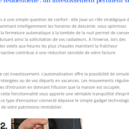
é résidentielle : un investissement pertinent s
s à une simple question de confort : elle joue un rôle stratégique 
grammant intelligemment les horaires de descente, vous optimisez
r, la fermeture automatique à la tombée de la nuit permet de conse
ant ainsi la sollicitation de vos radiateurs. À l’inverse, lors des
des volets aux heures les plus chaudes maintient la fraîcheur
roactive contribue à une réduction sensible de votre facture
de cet investissement. L’automatisation offre la possibilité de simule
rolongées ou de vos départs en vacances. Les mouvements régulie
es d’intrusion en donnant l’illusion que la maison est occupée.
ette fonctionnalité vous apporte une véritable tranquillité d’espri
de ce type d’enrouleur connecté dépasse le simple gadget technolog
n de votre patrimoine immobilier.