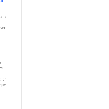
ur
dans
rver
r
rs
t. En
ique