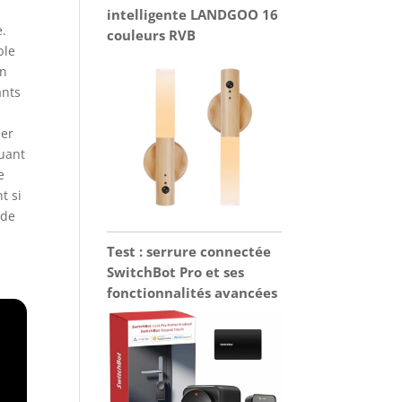
intelligente LANDGOO 16
e.
couleurs RVB
ble
en
ants
ser
uant
e
t si
 de
Test : serrure connectée
SwitchBot Pro et ses
fonctionnalités avancées