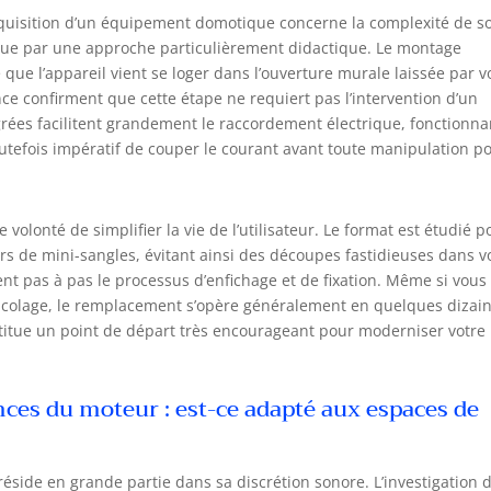
acquisition d’un équipement domotique concerne la complexité de s
tingue par une approche particulièrement didactique. Le montage
e que l’appareil vient se loger dans l’ouverture murale laissée par v
ce confirment que cette étape ne requiert pas l’intervention d’un
grées facilitent grandement le raccordement électrique, fonctionna
toutefois impératif de couper le courant avant toute manipulation p
volonté de simplifier la vie de l’utilisateur. Le format est étudié p
rs de mini-sangles, évitant ainsi des découpes fastidieuses dans v
nt pas à pas le processus d’enfichage et de fixation. Même si vous
colage, le remplacement s’opère généralement en quelques dizai
nstitue un point de départ très encourageant pour moderniser votre
ces du moteur : est-ce adapté aux espaces de
réside en grande partie dans sa discrétion sonore. L’investigation 