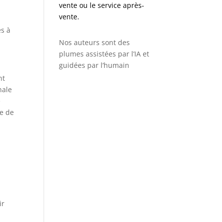
vente ou le service après-
t
vente.
es à
Nos auteurs sont des
plumes assistées par l’IA et
guidées par l’humain
nt
nale
e
me de
ir