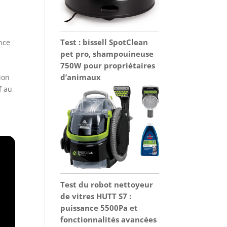
Test : bissell SpotClean
nce
pet pro, shampouineuse
750W pour propriétaires
e
d’animaux
ion
f au
Test du robot nettoyeur
de vitres HUTT S7 :
puissance 5500Pa et
fonctionnalités avancées