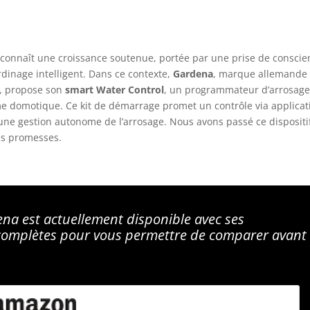
connaît une croissance soutenue, portée par une prise de conscie
rdinage intelligent. Dans ce contexte,
Gardena
, marque allemande
in, propose son
smart Water Control
, un programmateur d’arrosag
me domotique. Ce kit de démarrage promet un contrôle via applicat
ne gestion autonome de l’arrosage. Nous avons passé ce dispositi
ses promesses.
na est actuellement disponible avec ses
 complètes pour vous permettre de comparer avant