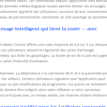
 se montre réactif. Les commandes depuis l’application sont exécu
 les données météorologiques locales permet d’éviter les arrosages
iculièrement apprécié des utilisateurs soucieux de leur consommat
niveau de personnalisation représente un réel avantage au quotidie
rosage intelligent qui tient la route — avec
rt Water Control affiche une note moyenne de 4,4 sur 5 sur Amazo
 Les utilisateurs saluent la régularité des cycles d’arrosage
téo, qui évite les gaspillages. La durée de vie de la pile est jugé
selon l’intensité d’utilisation.
tionnées. La dépendance à la connexion Wi-Fi et à la passerelle pe
Par ailleurs, certains utilisateurs signalent que l’application peut
à jour ou des modifications de programme. Ces points ne remettent
ils doivent être intégrés dans votre réflexion si votre connexion
nce principale avec un réseau stable, ces réserves restent mineure
issement justifié pour les jardiniers connectés