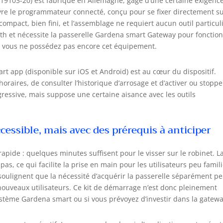
 19103-20) est fabriqué en Allemagne, gage d’une certaine exigenc
ouvre le programmateur connecté, conçu pour se fixer directement s
ompact, bien fini, et l’assemblage ne requiert aucun outil particuli
ooth et nécessite la passerelle Gardena smart Gateway pour fonctio
 si vous ne possédez pas encore cet équipement.
art app (disponible sur iOS et Android) est au cœur du dispositif.
raires, de consulter l’historique d’arrosage et d’activer ou stoppe
gressive, mais suppose une certaine aisance avec les outils
ccessible, mais avec des prérequis à anticiper
apide : quelques minutes suffisent pour le visser sur le robinet. L
 pas, ce qui facilite la prise en main pour les utilisateurs peu famil
soulignent que la nécessité d’acquérir la passerelle séparément pe
nouveaux utilisateurs. Ce kit de démarrage n’est donc pleinement
stème Gardena smart ou si vous prévoyez d’investir dans la gatewa