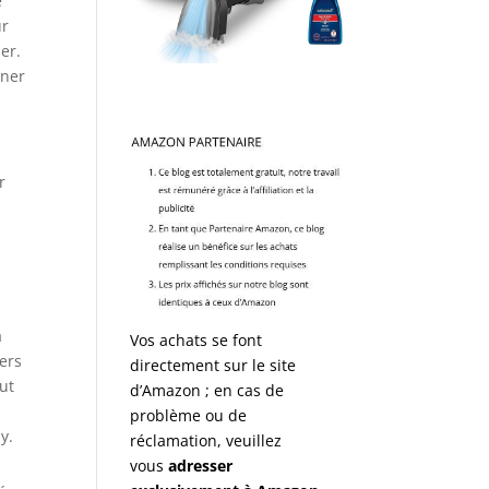
e
ur
er.
nner
r
a
Vos achats se font
iers
directement sur le site
ut
d’Amazon ; en cas de
problème ou de
y.
réclamation, veuillez
vous
adresser