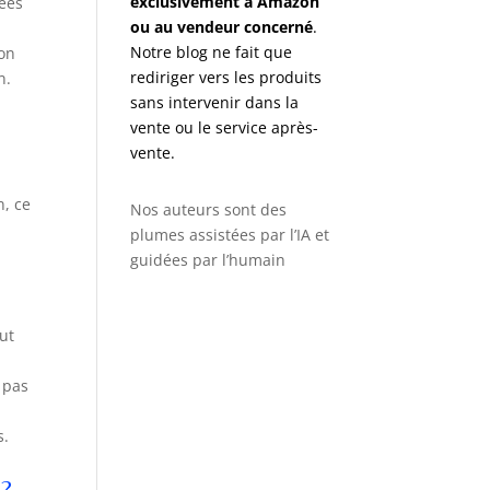
exclusivement à Amazon
tées
ou au vendeur concerné
.
Notre blog ne fait que
ion
rediriger vers les produits
n.
sans intervenir dans la
vente ou le service après-
vente.
n, ce
Nos auteurs sont des
plumes assistées par l’IA et
e
guidées par l’humain
ut
 pas
s.
 ?