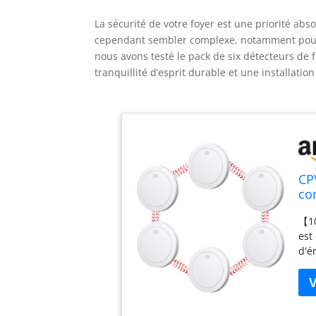
La sécurité de votre foyer est une priorité abs
cependant sembler complexe, notamment pour g
nous avons testé le pack de six détecteurs de
tranquillité d’esprit durable et une installation
CP
co
Al
【10
Cer
est
d'é
n'a
d'u
rem
dét