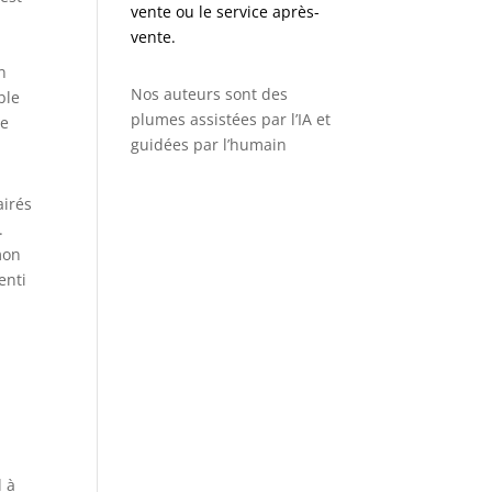
vente ou le service après-
vente.
n
Nos auteurs sont des
ble
plumes assistées par l’IA et
ce
guidées par l’humain
airés
.
mon
enti
d à