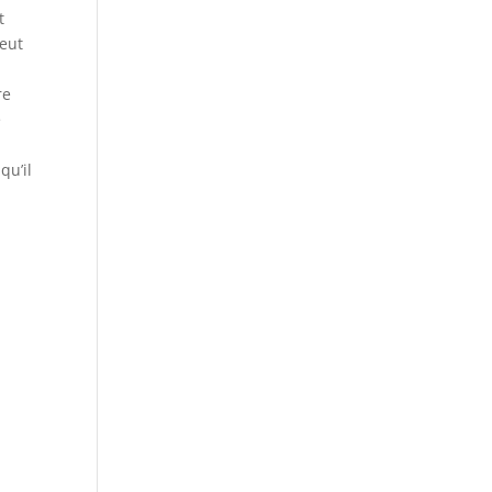
t
peut
re
e
qu’il