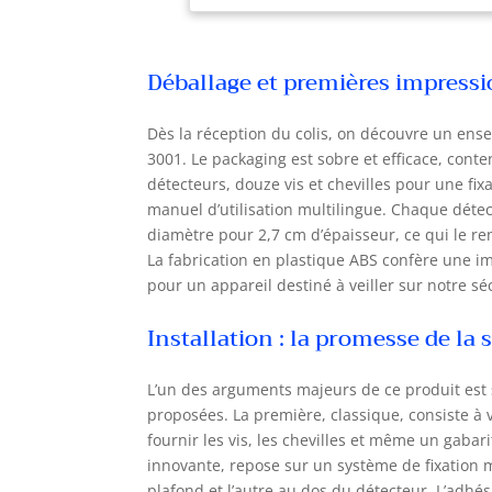
pas
uti
les
Déballage et premières impress
max
ins
sur
Dès la réception du colis, on découvre un en
d'i
3001. Le packaging est sobre et efficace, conte
ext
détecteurs, douze vis et chevilles pour une fix
d'u
manuel d’utilisation multilingue. Chaque déte
dét
diamètre pour 2,7 cm d’épaisseur, ce qui le 
les
La fabrication en plastique ABS confère une i
Tou
pour un appareil destiné à veiller sur notre s
viv
cer
Installation : la promesse de la 
une
vou
tou
L’un des arguments majeurs de ce produit est s
ret
proposées. La première, classique, consiste à 
rec
fournir les vis, les chevilles et même un gabar
fum
innovante, repose sur un système de fixation ma
sur
plafond et l’autre au dos du détecteur. L’adhé