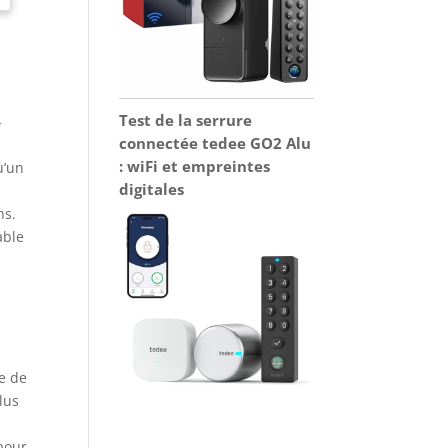
Test de la serrure
-
connectée tedee GO2 Alu
: wiFi et empreintes
u’un
digitales
ns.
able
ée de
lus
 pour