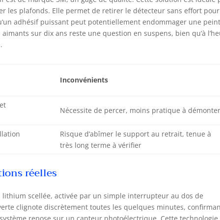
 les plafonds. Elle permet de retirer le détecteur sans effort pour
er qu’un adhésif puissant peut potentiellement endommager une pein
 des aimants sur dix ans reste une question en suspens, bien qu’à l’h
.
Inconvénients
et
Nécessite de percer, moins pratique à démonte
llation
Risque d’abîmer le support au retrait, tenue à
très long terme à vérifier
tions réelles
lithium scellée, activée par un simple interrupteur au dos de
 verte clignote discrètement toutes les quelques minutes, confirman
système repose sur un capteur photoélectrique. Cette technologie 