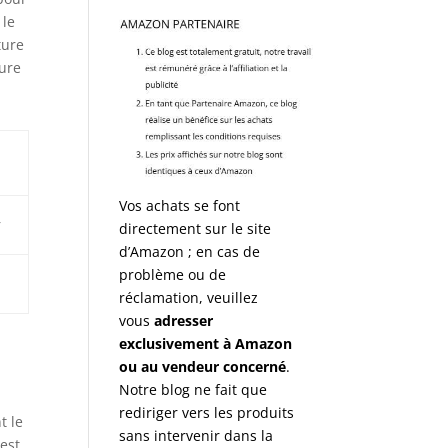
 le
ture
eure
Vos achats se font
r
directement sur le site
d’Amazon ; en cas de
problème ou de
réclamation, veuillez
vous
adresser
exclusivement à Amazon
ou au vendeur concerné
.
Notre blog ne fait que
rediriger vers les produits
t le
sans intervenir dans la
est