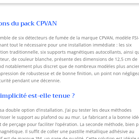
 besoin d'une connexion Internet ou d'une application pour
liser le détecteur de fumée. C'est particulièrement convivial pour
 personnes âgées. Il est possible de mettre en réseau un
ions du pack CPVAN
imum de 30 détecteurs de fumée sans fil. (Vous trouverez des
tructions détaillées sur la mise en place d'une connexion radio
 la page vidéo). 【Faible Clignotement】Avec nos détecteurs
semble de six détecteurs de fumée de la marque CPVAN, modèle FSI
ncendie CPVAN, la lumière LED est réglée sur un niveau
nant tout le nécessaire pour une installation immédiate : les six
rêmement faible en mode veille, ce qui vous permet de profiter
ation traditionnelle, six supports magnétiques autocollants, ainsi q
ne sécurité totale même pendant votre sommeil, sans que les
cteur, de couleur blanche, présente des dimensions de 12,5 cm de
ecteurs ne clignotent vivement. La LED très faible clignote toutes
rend notablement plus discret que de nombreux modèles plus ancie
 600 secondes pour vous rappeler que le détecteur est en service.
mpression de robustesse et de bonne finition, un point non néglige
tefois, dès qu'il détecte de la fumée, la LED rouge clignote
écurité pendant une décennie.
ement. 【Protection Fiable】Le détecteur de fumée CPVAN est
tifié EN 14604. Avec un son d'alarme puissant (environ 85 dB) et
simplicité est-elle tenue ?
 LED qui clignote de manière frappante, ce détecteur durable
s avertit d'un risque d'incendie naissant.Garantie de 10 ans, et
s les problèmes de qualité, nous vous offrons un service de
a double option d’installation. J’ai pu tester les deux méthodes
our et de remplacement gratuit. 【Facile à Installer】Vous
visser le support au plafond ou au mur. Le fabricant a la bonne id
evrez des vis avec un support magnétique. Ces détecteurs de
it de perçage pour faciliter l’opération. La seconde méthode, bien p
ée en réseau peuvent être installés rapidement et sans câblage
gnétique. Il suffit de coller une pastille métallique adhésive au
 n'importe quel mur ou plafond.
sif est de marque 3M, un gage de qualité. Cette solution est idéale