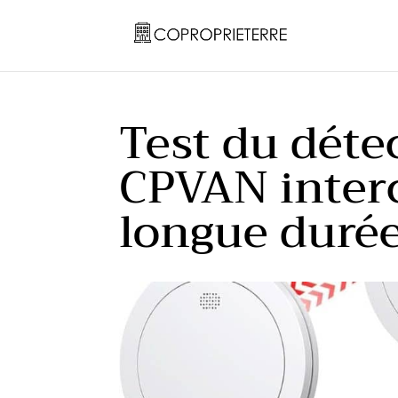
Test du déte
CPVAN interc
longue duré