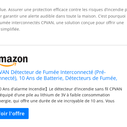
olue. Assurer une protection efficace contre les risques d’incendie 
arantir une alerte audible dans toute la maison. C’est pourquoi
 fumée interconnectés CPVAN, une solution conçue pour offrir une
 simplifiée.
VAN Détecteur de Fumée Interconnecté (Pré-
nnecté), 10 Ans de Batterie, Détecteurs de Fumée,
arme Incendie Detecteur Fumee, EN14604 & CE
 Ans d'alarme Incendie】Le détecteur d'incendie sans fil CPVAN
tifié, 6 Pièces
 équipé d'une pile au lithium de 3V à faible consommation
nergie, qui offre une durée de vie incroyable de 10 ans. Vous
vez pas besoin de changer la pile fréquemment pour bénéficier
ne protection ininterrompue 24h/24 et 7j/7. (Piles non
plaçables) 【Détecteur de Fumée Pré-lié】CPVAN FSI-3001
ecteur de fumée en réseau sont pré-liés à l'usine. Vous n'avez