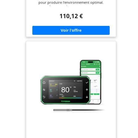
pour produire l'environnement optimal.
Contrôlez jusqu'à quatre appareils, des
ventilateurs aux lampes de croissance et
110,12 €
fournissez à chacun sa propre programmation
indépendante. Automatisez les appareils pour
modifier dynamiquement les niveaux de vitesse et
de luminosité en réponse à la température, à
l'humidité et au VPD. La programmation
supplémentaire comprend les cycles de
croissance, la planification, les minuteries, les
niveaux minimaux et les transitions
personnalisées. Associez-le à notre application via
Bluetooth ou WiFi pour déverrouiller des
programmes avancés, définir des alarmes, des
notifications et afficher les données climatiques.