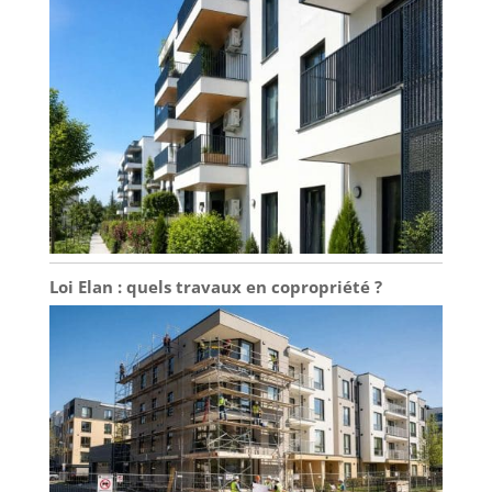
support de montage laid Contrôlable par
application : le contrôleur GrowHub est
compatible WiFi afin que vous puissiez contrôler
votre équipement de n'importe où, n'importe
quand via l'application. L'application étend les
capacités du contrôleur grâce à des recettes de
culture et d'autres paramètres extrêmement
puissants
Loi Elan : quels travaux en copropriété ?