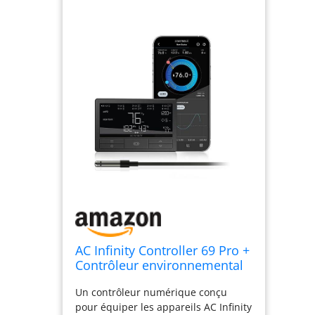
AC Infinity Controller 69 Pro +
Contrôleur environnemental
intelligent 8 ports avec
Un contrôleur numérique conçu
température, humidité, VPD,
pour équiper les appareils AC Infinity
minuterie, cycle, commandes