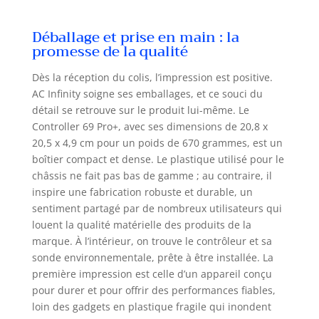
appareils pour modifier
dynamiquement les niveaux de
Déballage et prise en main : la
vitesse et de luminosité en réponse à
promesse de la qualité
la température, à l'humidité et au
VPD. La programmation
Dès la réception du colis, l’impression est positive.
supplémentaire comprend les cycles
AC Infinity soigne ses emballages, et ce souci du
de croissance, la planification, les
détail se retrouve sur le produit lui-même. Le
minuteries, les niveaux minimaux et
Controller 69 Pro+, avec ses dimensions de 20,8 x
les transitions personnalisées.
20,5 x 4,9 cm pour un poids de 670 grammes, est un
Associez-le à notre application via
Bluetooth ou WiFi pour déverrouiller
boîtier compact et dense. Le plastique utilisé pour le
des programmes avancés, définir
châssis ne fait pas bas de gamme ; au contraire, il
des alarmes, des notifications et
inspire une fabrication robuste et durable, un
afficher les données climatiques.
sentiment partagé par de nombreux utilisateurs qui
louent la qualité matérielle des produits de la
marque. À l’intérieur, on trouve le contrôleur et sa
sonde environnementale, prête à être installée. La
première impression est celle d’un appareil conçu
pour durer et pour offrir des performances fiables,
loin des gadgets en plastique fragile qui inondent