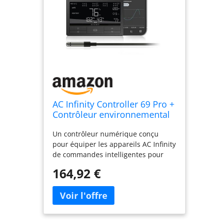
AC Infinity Controller 69 Pro +
Contrôleur environnemental
intelligent 8 ports avec
Un contrôleur numérique conçu
température, humidité, VPD,
pour équiper les appareils AC Infinity
minuterie, cycle, commandes
de commandes intelligentes pour
de programme, pour tente de
produire l'environnement optimal.
culture et éclairage de
164,92 €
Contrôlez jusqu'à huit appareils
depuis les ventilateurs pour faire
pousser des lumières et fournir à
chacun sa propre programmation
indépendante. Automatisez les