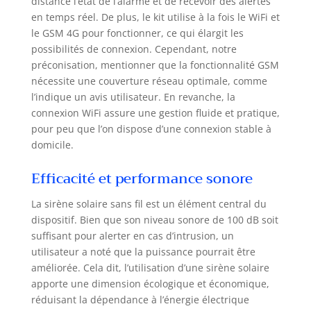
distance l’état de l’alarme et de recevoir des alertes
Activation par
en temps réel. De plus, le kit utilise à la fois le WiFi et
télécommande et
le GSM 4G pour fonctionner, ce qui élargit les
RFID; Alimentation
possibilités de connexion. Cependant, notre
d'urgence de 6 à 8
préconisation, mentionner que la fonctionnalité GSM
heures (voir la
nécessite une couverture réseau optimale, comme
description
l’indique un avis utilisateur. En revanche, la
supplémentaire
connexion WiFi assure une gestion fluide et pratique,
des fonctions). Le
système d'alarme
pour peu que l’on dispose d’une connexion stable à
est également
domicile.
équipé d'un écran
tactile couleur TFT
Efficacité et performance sonore
LCD (4,3 ").
COMPATIBLE avec
La sirène solaire sans fil est un élément central du
TUYA SMART APP:
dispositif. Bien que son niveau sonore de 100 dB soit
Cette application,
suffisant pour alerter en cas d’intrusion, un
disponible pour
utilisateur a noté que la puissance pourrait être
iOS et Android,
améliorée. Cela dit, l’utilisation d’une sirène solaire
vous permet de
apporte une dimension écologique et économique,
contrôler notre
réduisant la dépendance à l’énergie électrique
alarme ainsi que