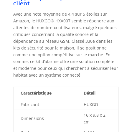
l'ensemble
client
contient également
les accessoires
Avec une note moyenne de 4,4 sur 5 étoiles sur
nécessaires à
Amazon, le HUXGO® HXA007 semble répondre aux
l'installation
attentes de nombreux utilisateurs, malgré quelques
(ruban adhésif de
critiques concernant la qualité sonore et la
vis-à-vis à
dépendance au réseau GSM. Classé 330e dans les
goujons). KIT :
kits de sécurité pour la maison, il se positionne
panneau de
comme une option compétitive sur le marché. En
commande, sirène
somme, ce kit d’alarme offre une solution complète
solaire sans fil, 9x
et moderne pour ceux qui cherchent à sécuriser leur
détecteur de
habitat avec un système connecté.
mouvement PIR, 9x
détecteur
d'ouverture de
Caractéristique
Détail
porte/fenêtre, 2x
télécommande, 2x
Fabricant
HUXGO
porte-clés RFiD,
adaptateur
16 x 9,8 x 2
Dimensions
secteur, piles,
cm
accessoires de
montage. Le kit est