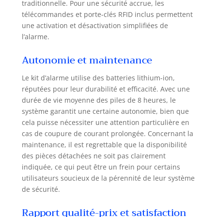
traditionnelle. Pour une sécurité accrue, les
d'autres
télécommandes et porte-clés RFID inclus permettent
périphériques de
différents
une activation et désactivation simplifiées de
fabricants. De
l’alarme.
cette façon, vous
créez votre maison
Autonomie et maintenance
intelligente que
vous pouvez
Le kit d’alarme utilise des batteries lithium-ion,
contrôler depuis
réputées pour leur durabilité et efficacité. Avec une
votre smartphone.
durée de vie moyenne des piles de 8 heures, le
INSTALLATION
système garantit une certaine autonomie, bien que
INDÉPENDANTE :
cela puisse nécessiter une attention particulière en
Les capteurs
cas de coupure de courant prolongée. Concernant la
d'alarme sans fil
maintenance, il est regrettable que la disponibilité
permettent une
des pièces détachées ne soit pas clairement
installation rapide
indiquée, ce qui peut être un frein pour certains
et efficace du
système. Il n'y a
utilisateurs soucieux de la pérennité de leur système
pas de câblage
de sécurité.
supplémentaire
requis, et
Rapport qualité-prix et satisfaction