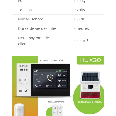
Poids
1,42 kg
extensible à 99
Tension
9 Volts
détecteurs..
Niveau sonore
100 dB
Durée de vie des piles
8 heures
Note moyenne des
4,4 sur 5
clients