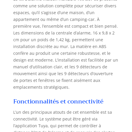
charge les réseaux
comme une solution complète pour sécuriser divers
3G et 2G). Menu
espaces, qu’il s’agisse d’une maison, d’un
d'alarme et
appartement ou même d’un camping-car. À
instructions en
français et en
première vue, l’ensemble est compact et bien pensé.
anglais. FACILE À
Les dimensions de la centrale d’alarme, 16 x 9,8 x 2
UTILISER : logiciel
cm pour un poids de 1,42 kg, permettent une
d'alarme intuitif et
installation discrète au mur. La matière en ABS
instructions sont
confère au produit une certaine robustesse, et le
disponibles en
design est moderne. L’installation est facilitée par un
Français et anglais
manuel d’utilisation clair, et les 9 détecteurs de
FONCTIONS :
mouvement ainsi que les 9 détecteurs d’ouverture
Système anti-
de portes et fenêtres se fixent aisément aux
cambriolage; avec
emplacements stratégiques.
protection contre
le sabotage;
Fonctionnalités et connectivité
Notification
d'alarme sur
L’un des principaux atouts de cet ensemble est sa
téléphone (SMS ou
application); Plan
connectivité. Le système peut être géré via
d'évacuation; Délai
l’application Tuya, qui permet de contrôler à
de sortie;