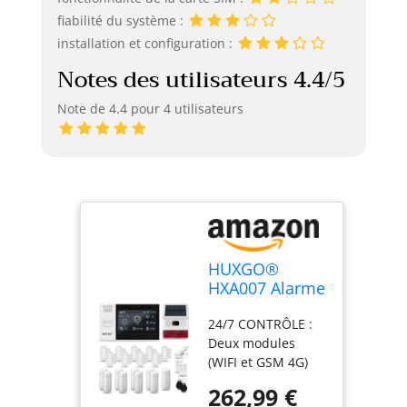
fiabilité du système :
installation et configuration :
Notes des utilisateurs 4.4/5
Note de 4.4 pour 4 utilisateurs
HUXGO®
HXA007 Alarme
Maison avec
24/7 CONTRÔLE :
Solaire sirène
Deux modules
sans Fil, WiFi +
(WIFI et GSM 4G)
GSM 4G | Kit
vous permettent
d'alarme
262,99 €
de contrôler
Domestique