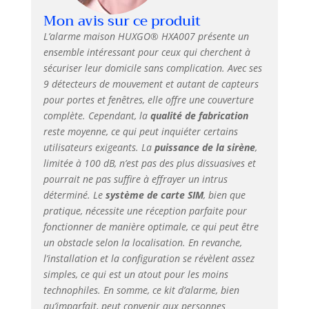
FONCTIONS :
Mon avis sur ce produit
Système anti-
cambriolage; avec
L’alarme maison HUXGO® HXA007 présente un
protection contre
ensemble intéressant pour ceux qui cherchent à
le sabotage;
sécuriser leur domicile sans complication. Avec ses
Notification
9 détecteurs de mouvement et autant de capteurs
d'alarme sur
pour portes et fenêtres, elle offre une couverture
téléphone (SMS ou
complète. Cependant, la
qualité de fabrication
application); Plan
reste moyenne, ce qui peut inquiéter certains
d'évacuation; Délai
utilisateurs exigeants. La
puissance de la sirène
,
de sortie;
limitée à 100 dB, n’est pas des plus dissuasives et
Activation par
télécommande et
pourrait ne pas suffire à effrayer un intrus
RFID; Alimentation
déterminé. Le
système de carte SIM
, bien que
d'urgence de 6 à 8
pratique, nécessite une réception parfaite pour
heures (voir la
fonctionner de manière optimale, ce qui peut être
description
un obstacle selon la localisation. En revanche,
supplémentaire
l’installation et la configuration se révèlent assez
des fonctions). Le
simples, ce qui est un atout pour les moins
système d'alarme
technophiles. En somme, ce kit d’alarme, bien
est également
qu’imparfait, peut convenir aux personnes
équipé d'un écran