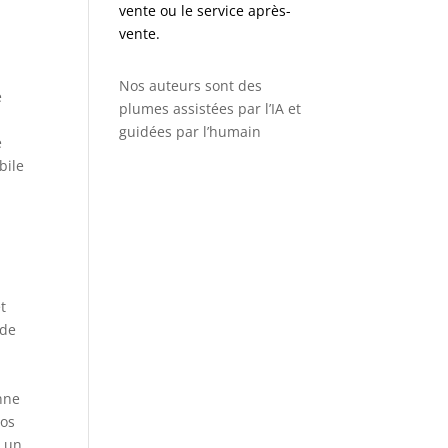
vente ou le service après-
vente.
Nos auteurs sont des
e
plumes assistées par l’IA et
guidées par l’humain
e
bile
t
 de
nne
tos
, un