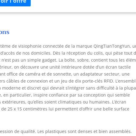
eindre une distance de 10 m. Lecteur RFID intégré, peut ouvrir la
te de l'extérieur avec les cartes clés RFID EM 125 kHz, prend en
rge un maximum de 500 cartes utilisateur. 3) Prise en charge du
iteur d'application et du déverrouillage à distance. Lorsque les
ions
iteurs appuient sur la sonnette, votre téléphone reçoit la
ification de l'application. Vous pouvez voir, entendre et parler aux
iteurs, ouvrez la porte à distance via l'application gratuite «
 système de visiophonie connectée de la marque QingTianTongYun, 
aSmart » n'importe où. 4) Prend en charge les vidéos
d’accès de nos domiciles. Dès la réception du colis, qui pèse tout 
nregistrement automatique ou les images instantanées, les
n’est pas un simple gadget. La boîte, sobre, contient tous les élé
egistrements des visiteurs peuvent être visualisés à tout
térieur, on découvre une unité intérieure dotée d’un écran tactile
ent. Vous pouvez régler la zone de détection de la caméra de
ant office de caméra et de sonnette, un adaptateur secteur, une
nette. Lorsque les visiteurs appuient sur la sonnette ou que la
ers câbles de connexion et un jeu de dix porte-clés RFID. L’ensembl
ection de mouvement est déclenchée, la caméra de sonnette
 moderne et discret qui devrait s’intégrer sans difficulté à la plupa
egistre automatiquement des vidéos ou des instantanés et les
e, en particulier, inspire confiance par sa conception qui semble
egistre sur la carte Micro SD pour protéger votre maison tous les
rs. (Prend en charge la carte SD max 64 Go, la carte SD doit être
 extérieures, qu’elles soient climatiques ou humaines. L’écran
etée séparément). 5) Prend en charge max. 2 sonnettes
s de 25 x 15 centimètres lui permettent d’offrir une belle surface
érieures connectées à quatre moniteurs intérieurs.
munication bidirectionnelle entre le moniteur intérieur et la
éra extérieure. Les moniteurs peuvent transmettre des appels et
ession de qualité. Les plastiques sont denses et bien assemblés.
muniquer entre eux. Il peut connecter toutes les serrures