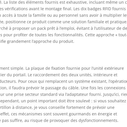
La liste des éléments fournis est exhaustive, incluant même un 
ctroniques DC12 V. Le moniteur prend en charge la connexion
les vérifications avant le montage final. Les dix badges RFID fournis
s fil au WiFi, mais le moniteur intérieur et la caméra extérieure
 accès à toute la famille ou au personnel sans avoir à multiplier le
t câblés, ce qui garantit que l'alimentation électrique, la vidéo
ctionne de manière stable et vous permet de prolonger de
blée, positionne ce produit comme une solution familiale et pratique
gues distances.
hé à proposer un pack prêt à l’emploi, évitant à l’utilisateur de de
 pour profiter de toutes les fonctionnalités. Cette approche « tout
plifie grandement l’approche du produit.
ment simple. La plaque de fixation fournie pour l’unité extérieure
lier du portail. Le raccordement des deux unités, intérieure et
onducteurs. Pour ceux qui remplacent un système existant, l’opératio
tion, il faudra prévoir le passage du câble. Une fois les connexions
ur une prise secteur standard via l’adaptateur fourni. Jusqu’ici, ri
ependant, un point important doit être soulevé : si vous souhaitez
tillon à distance, je vous conseille fortement de prévoir une
n effet, ces mécanismes sont souvent gourmands en énergie et
ne pas suffire, au risque de provoquer des dysfonctionnements.