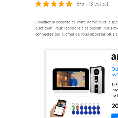
5/5 - (3 votes)
Concilier la sécurité de votre domicile et la 
quotidien. Pour répondre à ce besoin, nous avo
connectée qui promet de vous apporter plus de
Qt
Sy
In
1) 
No
int
de 
Uni
20
pou
int
°, 