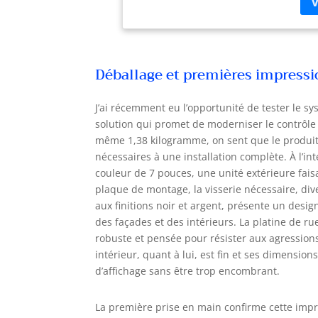
att
por
cha
mon
Déballage et premières impress
vis
not
vis
J’ai récemment eu l’opportunité de tester le
Tuy
solution qui promet de moderniser le contrôle 
d'e
même 1,38 kilogramme, on sent que le produit 
enr
nécessaires à une installation complète. À l’in
mom
couleur de 7 pouces, une unité extérieure fais
son
plaque de montage, la visserie nécessaire, div
dét
aux finitions noir et argent, présente un design
enr
des façades et des intérieurs. La platine de ru
enr
jou
robuste et pensée pour résister aux agressions
ach
intérieur, quant à lui, est fin et ses dimension
ext
d’affichage sans être trop encombrant.
Com
cam
La première prise en main confirme cette impr
com