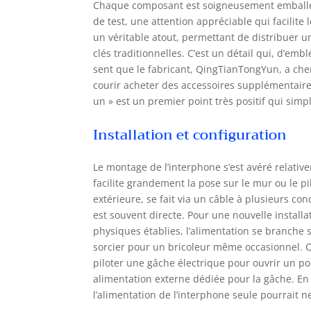
Chaque composant est soigneusement emballé. 
éle
de test, une attention appréciable qui facilite 
san
un véritable atout, permettant de distribuer un
son
fon
clés traditionnelles. C’est un détail qui, d’em
lon
sent que le fabricant, QingTianTongYun, a cherc
courir acheter des accessoires supplémentaires
un » est un premier point très positif qui sim
Installation et configuration
Le montage de l’interphone s’est avéré relative
facilite grandement la pose sur le mur ou le pi
extérieure, se fait via un câble à plusieurs c
est souvent directe. Pour une nouvelle installa
physiques établies, l’alimentation se branche s
sorcier pour un bricoleur même occasionnel. C
piloter une gâche électrique pour ouvrir un por
alimentation externe dédiée pour la gâche. E
l’alimentation de l’interphone seule pourrait 