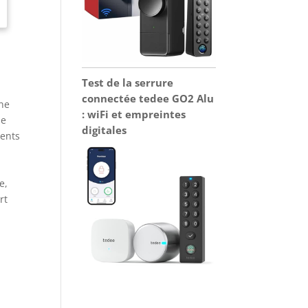
Test de la serrure
connectée tedee GO2 Alu
une
: wiFi et empreintes
de
digitales
ments
e,
rt