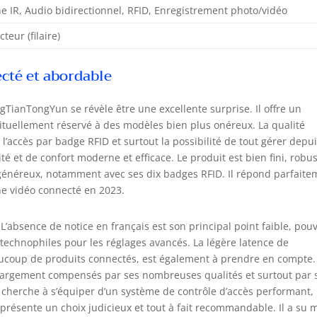
ne IR, Audio bidirectionnel, RFID, Enregistrement photo/vidéo
teur (filaire)
ecté et abordable
gTianTongYun se révèle être une excellente surprise. Il offre un
ituellement réservé à des modèles bien plus onéreux. La qualité
 l’accès par badge RFID et surtout la possibilité de tout gérer depu
é et de confort moderne et efficace. Le produit est bien fini, robu
 généreux, notamment avec ses dix badges RFID. Il répond parfaite
ne vidéo connecté en 2023.
. L’absence de notice en français est son principal point faible, pou
 technophiles pour les réglages avancés. La légère latence de
ucoup de produits connectés, est également à prendre en compte.
largement compensés par ses nombreuses qualités et surtout par 
e cherche à s’équiper d’un système de contrôle d’accès performant,
eprésente un choix judicieux et tout à fait recommandable. Il a su 