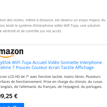
gestion des visites, même à distance, est devenu un enjeu majeur du
ns testé le système d’interphone vidéo Wifi Tuya, une solution
 sérénité et de contrôle sur vos accès.
tyElok WiFi Tuya Accueil Vidéo Sonnette Interphone
stème 7 Pouces Couleur écran Tactile Affichage
térieur + 1080P HD RFID Caméra Extérieure IR Vision
Écran LCD HD de 7" avec fonction tactile, mains libres. Plusieurs
cturne
erfaces de fonctionnement. Prise en charge du chinois, du russe,
l'anglais, de l'allemand, du français, de l'espagnol, du portugais.
té extérieure avec un couvercle étanche, étanche à la pluie et à la
9,25 €
ssière, peut être installé à l'extérieur. 2) Le capteur infrarouge
égré de la sonnette vidéo et la caméra 1080P, grand angle de 120
vous offrent une vision nocturne claire. La vision nocturne peut