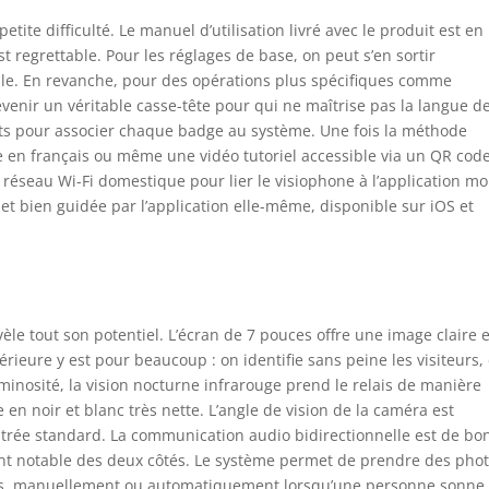
etite difficulté. Le manuel d’utilisation livré avec le produit est en
st regrettable. Pour les réglages de base, on peut s’en sortir
actile. En revanche, pour des opérations plus spécifiques comme
venir un véritable casse-tête pour qui ne maîtrise pas la langue d
ts pour associer chaque badge au système. Une fois la méthode
de en français ou même une vidéo tutoriel accessible via un QR cod
 réseau Wi-Fi domestique pour lier le visiophone à l’application mo
t bien guidée par l’application elle-même, disponible sur iOS et
vèle tout son potentiel. L’écran de 7 pouces offre une image claire e
érieure y est pour beaucoup : on identifie sans peine les visiteurs,
minosité, la vision nocturne infrarouge prend le relais de manière
en noir et blanc très nette. L’angle de vision de la caméra est
ntrée standard. La communication audio bidirectionnelle est de bo
ement notable des deux côtés. Le système permet de prendre des pho
eurs, manuellement ou automatiquement lorsqu’une personne sonne