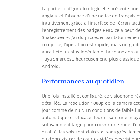
La partie configuration logicielle présente une p
anglais, et l’absence d’une notice en français e
intuitivement grâce à l’interface de l’écran t
l’enregistrement des badges RFID, cela peut de
Shakespeare. J’ai dû procéder par tâtonnemen
comprise, l’opération est rapide, mais un gui
aurait été un plus indéniable. La connexion au
Tuya Smart est, heureusement, plus classique e
Android.
Performances au quotidien
Une fois installé et configuré, ce visiophone ré
détaillée. La résolution 1080p de la caméra ext
jour comme de nuit. En conditions de faible lu
automatique et efficace, fournissant une image 
suffisamment large pour couvrir une zone d’e
qualité, les voix sont claires et sans grésill
ou d’enregistrer de courtes vidéos des visit