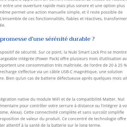
ir entre une ouverture rapide mais plus sonore et une option plus
e-même permet une action manuelle simple, et il reste possible de
L’ensemble de ces fonctionnalités, fiables et réactives, transforme
ée.
 promesse d’une sérénité durable ?
spositif de sécurité. Sur ce point, la Nuki Smart Lock Pro se montre
argeable intégrée (Power Pack) offre plusieurs mois d’utilisation a
apportent une consommation très maîtrisée, de l’ordre de 20 à 25 
 recharge s’effectue via un câble USB-C magnétique, une solution
re. Bien qu’un cas de batterie défectueuse après quelques mois ai
intégration native du module WiFi et de la compatibilité Matter. Nul
entaire pour contrôler votre serrure à distance ou l’intégrer à vo
, Alexa). Cette connectivité complète et sans surcoût simplifie
roposition de valeur du produit. Ce concentré de technologie offr
ter attentif à la santé de la batterie sur le long terme.