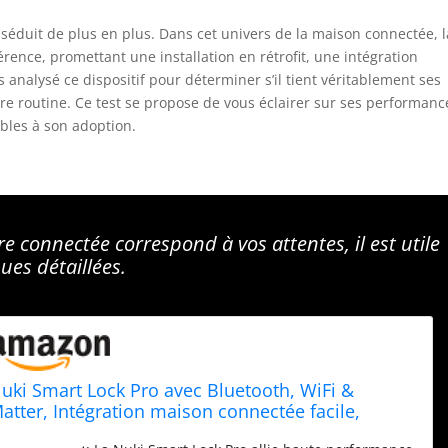
séduit de plus en plus. Dans cet univers de la maison connectée, l
ence, promettant une installation en rétrofit, une intégration
 analysé ce dispositif pour déterminer s’il tient véritablement ses
tre routine. Ce test se propose de vous éclairer sur ses performanc
ables à son adoption.
re connectée correspond à vos attentes, il est utile
ues détaillées.
uki Smart Lock Pro avec Bluetooth, WiFi &
atter, Intégration maison connectée facile,
errure électronique pour verrouillage distant,