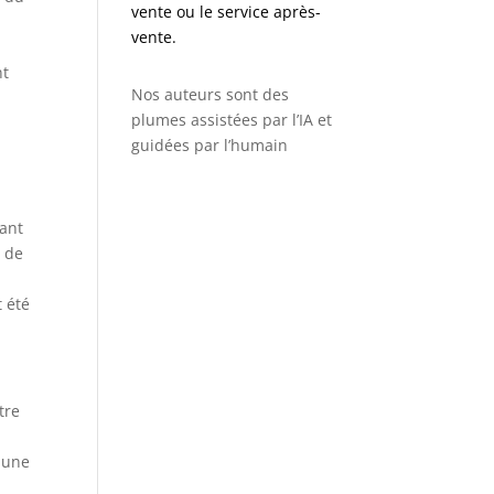
vente ou le service après-
vente.
nt
Nos auteurs sont des
plumes assistées par l’IA et
guidées par l’humain
vant
% de
t été
tre
e une