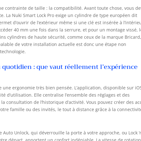
 contrainte de taille : la compatibilité. Avant toute chose, vous d
te. La Nuki Smart Lock Pro exige un cylindre de type européen dit
rmet d’ouvrir de l’extérieur même si une clé est insérée à l’intérie
excéder 40 mm une fois dans la serrure, et pour un montage vissé, l
ins cylindres de haute sécurité, comme ceux de la marque Bricard,
éalable de votre installation actuelle est donc une étape non
 technologie.
 quotidien : que vaut réellement l’expérience
le une ergonomie très bien pensée. L’application, disponible sur iO
ité d’utilisation. Elle centralise l’ensemble des réglages et des
à la consultation de l’historique d’activité. Vous pouvez créer des ac
e famille ou des invités, le tout à distance grâce à la connectivit
 Auto Unlock, qui déverrouille la porte à votre approche, ou Lock ‘n
tre départ, apportent un confort indéniable. La vitesse de rotatio