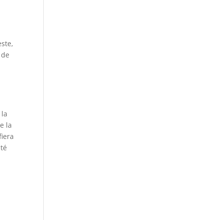
este,
 de
e
 la
e la
fiera
ité