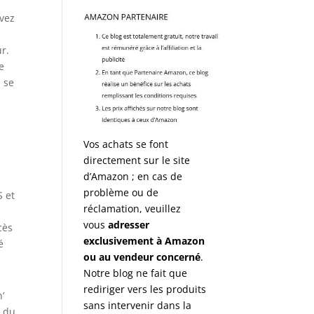
evez
ur.
e
 se
Vos achats se font
directement sur le site
d’Amazon ; en cas de
problème ou de
S et
réclamation, veuillez
vous
adresser
cès
exclusivement à Amazon
é
ou au vendeur concerné
.
Notre blog ne fait que
rediriger vers les produits
’
sans intervenir dans la
n du