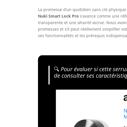
La promesse d’un quotidien sans clé physique 
Nuki Smart Lock Pro
s’avance comme une référ
transparente et une
sécurité accrue
. Nous avons
promesses et s’il peut réellement simplifier vo
ses fonctionnalités et les prérequis indispens
🔍
Pour évaluer si cette serru
de consulter ses caractéristiq
N
M
S