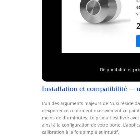
𝐔
f
e
c
v
𝐅
d
i
d'
v
n
d’
𝐧
Disponibilité et pr
c
a
m
Installation et compatibilité — 
re
A
L’un des arguments majeurs de Nuki réside dans
a
d’expérience confirment massivement ce point 
a
moins de dix minutes. Le produit est livré avec 
ainsi à la configuration de votre porte. L’appli
calibration à la fois simple et intuitif.