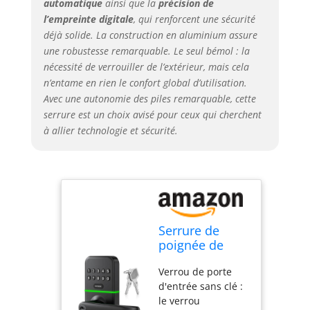
automatique
ainsi que la
précision de
Notre poignée
l’empreinte digitale
, qui renforcent une sécurité
réversible s'adapte
à la fois aux portes
déjà solide. La construction en aluminium assure
gauche et droite,
une robustesse remarquable. Le seul bémol : la
ne nécessitant
nécessité de verrouiller de l’extérieur, mais cela
aucun travail
n’entame en rien le confort global d’utilisation.
supplémentaire
Avec une autonomie des piles remarquable, cette
sur une porte
serrure est un choix avisé pour ceux qui cherchent
standard.
à allier technologie et sécurité.
Verrouillage
automatique et
verrouillage à une
touche :
personnalisez le
verrouillage
automatique de 5
Serrure de
à 99 secondes avec
poignée de
notre serrure de
porte
porte à clavier avec
Verrou de porte
intelligente
poignée. Activez le
d'entrée sans clé :
avec clavier :
verrouillage à une
le verrou
bouton