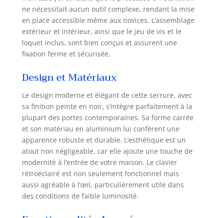
pour tout le
ne nécessitait aucun outil complexe, rendant la mise
monde. Les clés
en place accessible même aux novices. L’assemblage
mécaniques sont
extérieur et intérieur, ainsi que le jeu de vis et le
incluses comme
loquet inclus, sont bien conçus et assurent une
sauvegarde.
fixation ferme et sécurisée.
Installation facile :
remplacez votre
Design et Matériaux
pêne dormant,
levier de porte,
Le design moderne et élégant de cette serrure, avec
poignée de porte
sa finition peinte en noir, s’intègre parfaitement à la
ou bouton de porte
précédent en
plupart des portes contemporaines. Sa forme carrée
seulement 10
et son matériau en aluminium lui confèrent une
minutes avec un
apparence robuste et durable. L’esthétique est un
simple tournevis.
atout non négligeable, car elle ajoute une touche de
Notre poignée
modernité à l’entrée de votre maison. Le clavier
réversible s'adapte
rétroéclairé est non seulement fonctionnel mais
à la fois aux portes
aussi agréable à l’œil, particulièrement utile dans
gauche et droite,
des conditions de faible luminosité.
ne nécessitant
aucun travail