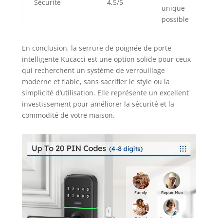
Ne faites pas de
Sécurité
4,5/5
unique
compromis sur
possible
votre sécurité,
obtenez la
meilleure
En conclusion, la serrure de poignée de porte
protection de sa
intelligente Kucacci est une option solide pour ceux
catégorie
qui recherchent un système de verrouillage
aujourd'hui.
moderne et fiable, sans sacrifier le style ou la
simplicité d’utilisation. Elle représente un excellent
investissement pour améliorer la sécurité et la
commodité de votre maison.