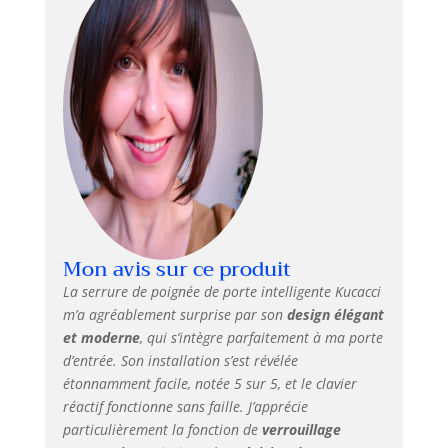
femmes de
ménage. Profitez
d'une entrée
pratique sans clé
et d'un contrôle
d'accès rationalisé
pour tout le
monde. Les clés
mécaniques sont
incluses comme
sauvegarde.
Installation facile :
Mon avis sur ce produit
remplacez votre
pêne dormant,
La serrure de poignée de porte intelligente Kucacci
levier de porte,
m’a agréablement surprise par son
design élégant
poignée de porte
et moderne
, qui s’intègre parfaitement à ma porte
ou bouton de porte
d’entrée. Son installation s’est révélée
précédent en
étonnamment facile, notée 5 sur 5, et le clavier
seulement 10
réactif fonctionne sans faille. J’apprécie
minutes avec un
particulièrement la fonction de
verrouillage
simple tournevis.