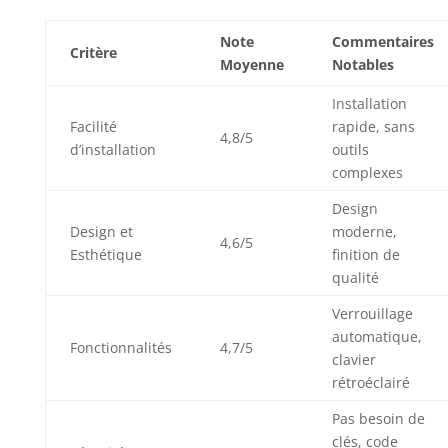
garantit que la
poignée de porte
Note
Commentaires
avec clavier est
Critère
Moyenne
Notables
protégée dans
toutes les
Installation
conditions
Facilité
rapide, sans
météorologiques.
4,8/5
d’installation
outils
【Service de
complexes
satisfaction】
Profitez d'une vie
Design
d'accès gratuit à
Design et
moderne,
l'application,
4,6/5
Esthétique
finition de
couvert par une
qualité
garantie satisfait
ou remboursé de
Verrouillage
30 jours, une
automatique,
garantie produit
Fonctionnalités
4,7/5
clavier
de 1 an et un
rétroéclairé
support après-
vente à vie à partir
Pas besoin de
de la date d'achat.
clés, code