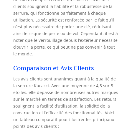
Pratique :
clients soulignent la fiabilité et la robustesse de la
déverrouillez votre
serrure, qui fonctionne parfaitement à chaque
porte facilement la
utilisation. La sécurité est renforcée par le fait qu’il
nuit avec le clavier
n’est plus nécessaire de porter une clé, réduisant
rétroéclairé.
ainsi le risque de perte ou de vol. Cependant, il est à
Configurez le mode
noter que le verrouillage depuis l’extérieur nécessite
silencieux ou le
d’ouvrir la porte, ce qui peut ne pas convenir à tout
mode vacances
le monde.
selon vos besoins.
Fonctionne avec 4
Comparaison et Avis Clients
piles AA (non
fournies) et vous
Les avis clients sont unanimes quant à la qualité de
avertit avec un
indicateur de
la serrure Kucacci. Avec une moyenne de 4,5 sur 5
batterie faible
étoiles, elle dépasse de nombreuses autres marques
pour plus de
sur le marché en termes de satisfaction. Les retours
commodité et de
soulignent la facilité d’utilisation, la solidité de la
tranquillité
construction et l’efficacité des fonctionnalités. Voici
d'esprit. La
un tableau comparatif pour illustrer les principaux
résistance aux
points des avis clients :
intempéries IP66