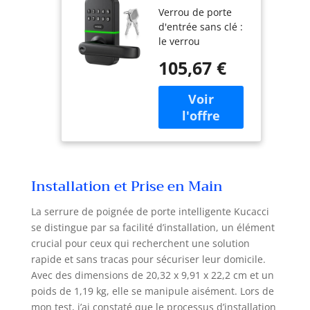
Verrou de porte
intelligente
d'entrée sans clé :
avec clavier :
le verrou
bouton
intelligent Kucacci
numérique
105,67 €
peut accueillir
d'entrée sans
jusqu'à 20
clé Kucacci
utilisateurs de
pour porte
clavier, accorde
d'entrée –
facilement des
Serrure
codes ponctuels
intelligente
aux gardiens
électronique
d'animaux de
avec clavier –
Installation et Prise en Main
compagnie, au
Bouton de
personnel de
porte à code
La serrure de poignée de porte intelligente Kucacci
livraison ou aux
se distingue par sa facilité d’installation, un élément
femmes de
crucial pour ceux qui recherchent une solution
ménage. Profitez
d'une entrée
rapide et sans tracas pour sécuriser leur domicile.
pratique sans clé
Avec des dimensions de 20,32 x 9,91 x 22,2 cm et un
et d'un contrôle
poids de 1,19 kg, elle se manipule aisément. Lors de
d'accès rationalisé
mon test, j’ai constaté que le processus d’installation