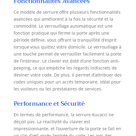
Fonctionnalités Avancées
supplémentaire
sur une porte
Ce modèle de serrure offre plusieurs fonctionnalités
standard.
avancées qui améliorent à la fois la sécurité et la
Verrouillage
commodité. Le verrouillage automatique est une
automatique et
verrouillage à une
fonction pratique qui ferme la porte après une
touche :
période définie, vous offrant la tranquillité d’esprit
personnalisez le
lorsque vous quittez votre domicile. Le verrouillage à
verrouillage
une touche permet de verrouiller facilement la porte
automatique de 5
de l’intérieur. Le clavier est doté d’une fonction anti-
à 99 secondes avec
peeping, ce qui empêche les regards indiscrets de
notre serrure de
deviner votre code. De plus, il permet d’attribuer des
porte à clavier avec
codes uniques pour un accès temporaire, idéal pour
poignée. Activez le
les visiteurs ou les prestataires de services.
verrouillage à une
touche en
Performance et Sécurité
appuyant sur «
KUCACCI » sur le
En termes de performance, la serrure Kucacci ne
clavier pendant 2
déçoit pas. La réactivité du clavier est
secondes pour
sécuriser la porte
impressionnante, et l’ouverture de la porte se fait en
sans effort.
un clin d’œil après l’entrée du code. Les avis des