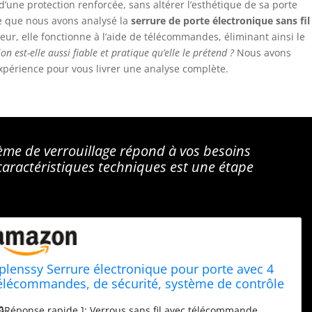
’une protection renforcée, sans altérer l’esthétique de sa porte
te que nous avons analysé la
serrure de porte électronique sans fil
rieur, elle fonctionne à l’aide de télécommandes, éliminant ainsi le
on est-elle aussi fiable et pratique qu’elle le prétend ?
Nous avons
expérience pour vous livrer une analyse complète.
ème de verrouillage répond à vos besoins
caractéristiques techniques est une étape
plenssy Serrure électronique pour porte avec 4
élécommandes, de sécurité, système de contrôle
'accès pour la maison/hôtel/appartement
 🔒Réponse rapide ]: Verrous sans fil avec télécommande,