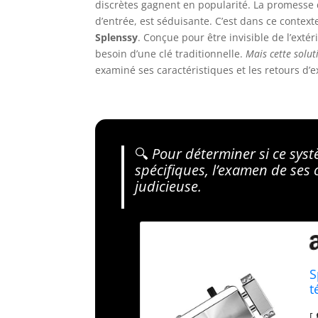
discrètes gagnent en popularité. La promesse d
d’entrée, est séduisante. C’est dans ce contex
Splenssy
. Conçue pour être invisible de l’exté
besoin d’une clé traditionnelle.
Mais cette soluti
examiné ses caractéristiques et les retours d’
🔍
Pour déterminer si ce syst
spécifiques, l’examen de ses 
judicieuse.
S
t
d
[