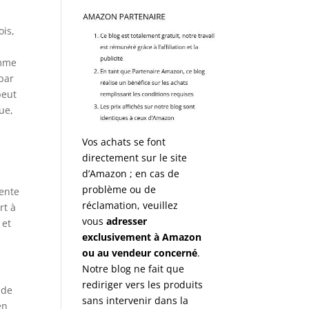
ois,
omme
 par
peut
ue,
Vos achats se font
directement sur le site
d’Amazon ; en cas de
problème ou de
sente
réclamation, veuillez
rt à
vous
adresser
 et
exclusivement à Amazon
ou au vendeur concerné
.
Notre blog ne fait que
rediriger vers les produits
 de
sans intervenir dans la
en