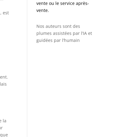
vente ou le service après-
vente.
, est
Nos auteurs sont des
plumes assistées par l’IA et
guidées par l’humain
r
ent.
lais
,
e la
ur
sque