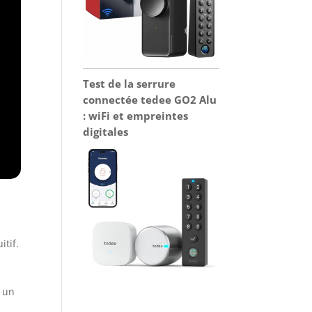
Test de la serrure
connectée tedee GO2 Alu
: wiFi et empreintes
digitales
itif.
t un