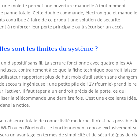
ur, une molette permet une ouverture manuelle à tout moment,
de panne totale. Cette double commande, électronique et manuelle
s contribue à faire de ce produit une solution de sécurité
nt à renforcer leur porte principale ou à sécuriser un accès
les sont les limites du système ?
 un dispositif sans fil. La serrure fonctionne avec quatre piles AA
incluses, contrairement à ce que la fiche technique pourrait laisse
utilisateur rapportant plus de huit mois d’utilisation sans changem
e secours ingénieuse : une petite pile de 12V (fournie) prend le re
 l’activer, il faut taper à un endroit précis de la porte, ce qui
iser la télécommande une dernière fois. C’est une excellente idée
dans la notice.
son absence totale de connectivité moderne. Il n’est pas possible d
n Wi-Fi ou en Bluetooth. Le fonctionnement repose exclusivement s
sera un avantage en termes de simplicité et de sécurité (pas de ri