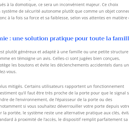
itués à la domotique, ce sera un inconvénient majeur. Ce choix
n système de sécurité autonome plutôt que comme un objet conne
nc à la fois sa force et sa faiblesse, selon vos attentes en matière
e : une solution pratique pour toute la famill
st plutôt généreux et adapté à une famille ou une petite structure
mme en témoigne un avis. Celles-ci sont jugées bien conçues,
otège les boutons et évite les déclenchements accidentels dans u
dez-vous.
 plus mitigés. Certains utilisateurs rapportent un fonctionnement
estiment qu’il faut être très proche de la porte pour que le signal s
ndre de l’environnement, de l’épaisseur de la porte ou des
r, notamment si vous souhaitez déverrouiller votre porte depuis votr
r la portée, le système reste une alternative pratique aux clés, évi
tandard à proximité de l’accès, le dispositif remplit parfaitement sa