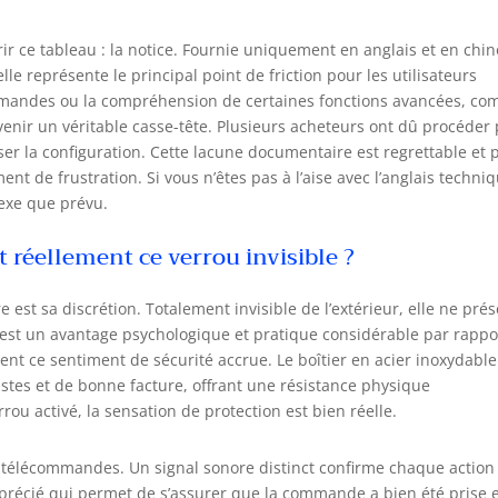
ir ce tableau : la notice. Fournie uniquement en anglais et en chin
le représente le principal point de friction pour les utilisateurs
mandes ou la compréhension de certaines fonctions avancées, c
enir un véritable casse-tête. Plusieurs acheteurs ont dû procéder
liser la configuration. Cette lacune documentaire est regrettable et 
 de frustration. Si vous n’êtes pas à l’aise avec l’anglais techniq
lexe que prévu.
 réellement ce verrou invisible ?
 est sa discrétion. Totalement invisible de l’extérieur, elle ne pré
est un avantage psychologique et pratique considérable par rappo
ment ce sentiment de sécurité accrue. Le boîtier en acier inoxydable
stes et de bonne facture, offrant une résistance physique
rou activé, la sensation de protection est bien réelle.
les télécommandes. Un signal sonore distinct confirme chaque action
apprécié qui permet de s’assurer que la commande a bien été prise 