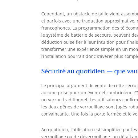
Cependant, un obstacle de taille vient assombr
et parfois avec une traduction approximative, el
francophones. La programmation des télécom
le système de batterie de secours, peuvent dev
déduction ou se fier à leur intuition pour fina
transformer une expérience simple en un moment
l’installation pourrait donc s’avérer plus comp
Sécurité au quotidien — que vaut
Le principal argument de vente de cette serrure
aucune prise pour un éventuel cambrioleur. C’
un verrou traditionnel. Les utilisateurs confir
les deux pênes de verrouillage sont jugés robu
convaincante. Une fois la porte fermée et le ver
Au quotidien, l’utilisation est simplifiée par 
verrouillage ou de déverrouillage, un détail 