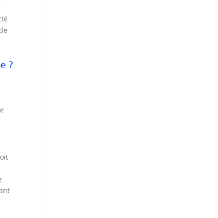
cté
 de
e ?
ne
oit
e
tant