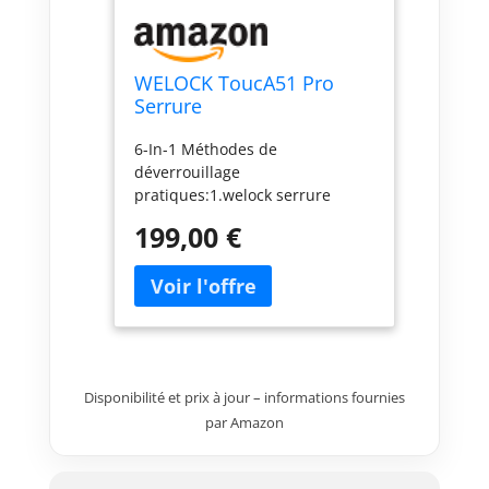
WELOCK ToucA51 Pro
Serrure
Connectée,Serrure
6-In-1 Méthodes de
Empreinte Digitale
déverrouillage
pratiques:1.welock serrure
connectée avec Empreinte
199,00 €
Digitale;2.Mot de Passe,3.Carte
RFID;serrure empreinte digitale
ont 10 administrateurs.serrure
connectee porte entree ont 190
utilisateurs généraux pour
d'autres
utilisations;4.Applications pour
Disponibilité et prix à jour – informations fournies
iOS et Android
par Amazon
disponibles:welock;5.Serrure
Biometrique mit USB-C (pas
pour la charge);6.Contrôle WiFi