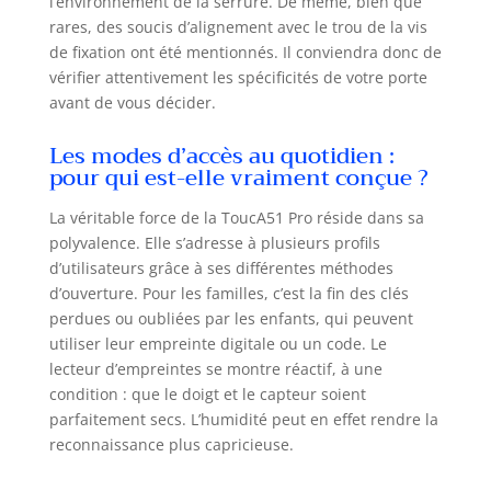
l’environnement de la serrure. De même, bien que
portes d'une épaisseur comprise
rares, des soucis d’alignement avec le trou de la vis
entre 50 et 100mm.La distance
de fixation ont été mentionnés. Il conviendra donc de
entre le centre du trou de serrure
vérifier attentivement les spécificités de votre porte
et l'encadrement de la porte est
avant de vous décider.
supérieure ou égale à 40mm
Fonction WIFI en Option de la
Les modes d’accès au quotidien :
serrure avec empreinte:contrôlez
pour qui est-elle vraiment conçue ?
la serrure à partir de l'welock
application, où que vous soyez et à
La véritable force de la ToucA51 Pro réside dans sa
tout moment.Record Query, vous
polyvalence. Elle s’adresse à plusieurs profils
saurez toujours qui ouvre votre
d’utilisateurs grâce à ses différentes méthodes
smart lock et quand.serrure
d’ouverture. Pour les familles, c’est la fin des clés
connectée wifi,La fonction WiFi
perdues ou oubliées par les enfants, qui peuvent
nécessite le welock
WiFibox.Veuillez noter que la
utiliser leur empreinte digitale ou un code. Le
welock wifibox doit être achetée
lecteur d’empreintes se montre réactif, à une
séparément Auto-Lock et
condition : que le doigt et le capteur soient
Notifications de l'APP
parfaitement secs. L’humidité peut en effet rendre la
welock:Serrure Empreinte Digitale
reconnaissance plus capricieuse.
avec le Auto-Lock,la serrure
connectée se verrouille