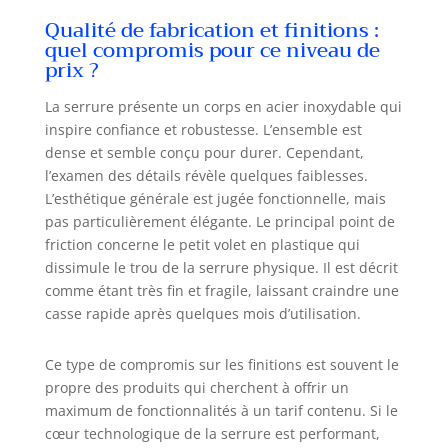
serrure à code welock Garantie de
Qualité de fabrication et finitions :
la serrure connectée welock: Si
quel compromis pour ce niveau de
vous avez des questions sur
prix ?
l'installation de la serrure welock,
le fonctionnement, etc.,n'hésitez
La serrure présente un corps en acier inoxydable qui
pas à nous contacter. liste de
inspire confiance et robustesse. L’ensemble est
colisage de la serrure
dense et semble conçu pour durer. Cependant,
électronique:1 Serrure Connectée
l’examen des détails révèle quelques faiblesses.
welock ToucA51 Pro, 3 Carte RFID,
L’esthétique générale est jugée fonctionnelle, mais
1 clé Allen spéciale, 1 Manual
pas particulièrement élégante. Le principal point de
friction concerne le petit volet en plastique qui
dissimule le trou de la serrure physique. Il est décrit
comme étant très fin et fragile, laissant craindre une
casse rapide après quelques mois d’utilisation.
Ce type de compromis sur les finitions est souvent le
propre des produits qui cherchent à offrir un
maximum de fonctionnalités à un tarif contenu. Si le
cœur technologique de la serrure est performant,