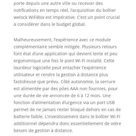
remplacer la batterie.la serrure
porte depuis une autre ville ou recevoir des
biometrique welock est alimentée
notifications en temps réel, l’acquisition du boîtier
par 3 piles AAA (piles n'est pas
welock WiFiBox est impérative. C’est un point crucial
incluse) Déverrouillage USB-C de la
à considérer dans le budget global.
Cylindre Serrure Connectée:Si la
batterie est épuisée,il peut
Malheureusement, l’expérience avec ce module
déverrouiller la serrure connectee
porte entree welock via l'USB-
complémentaire semble mitigée. Plusieurs retours
C.Note：l'USB-C ne permet pas de
font état d’une application qui devient lente et peu
charger l'appareil pendant une
ergonomique une fois le pont Wi-Fi installé. Cette
longue période.Indice d'étanchéité
lourdeur logicielle peut entacher l’expérience
du serrure electronique: IP65.
utilisateur et rendre la gestion à distance plus
(Convient uniquement pour les
fastidieuse que prévu. Côté autonomie, la serrure
portes avec toit, pas pour portes
est alimentée par des piles AAA non fournies, pour
extérieures de jardin) Poignée
une durée de vie annoncée de 6 à 12 mois. Une
Connectée avec Mot de Passe Anti-
fonction d’alimentation d’urgence via un port USB
peep:la serrure intelligente welock
permet de ne jamais rester bloqué dehors en cas de
fonctionne même si des chiffres
incorrects sont saisis avant ou
batterie faible. L’investissement dans le boîtier Wi-Fi
après le code correct,jusqu'à un
additionnel dépendra donc essentiellement de votre
total de 30 chiffres.Plus de sécurité
besoin de gestion à distance.
pour vous avec notre cylindre