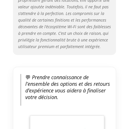
propriétaire gérant des locations, elle apporte une
sans percer en 5
valeur ajoutée indéniable. Toutefois, il ne faut pas
minutes.Dimensions serrure
s’attendre à la perfection. Les compromis sur la
connectée:Longueur du cylindre
qualité de certaines finitions et les performances
serrure connectée:réglable
décevantes de l’écosystème Wi-Fi sont des faiblesses
extérieur 40mm-60mm,intérieur
à prendre en compte. C’est un choix de raison, qui
30mm-65mm.Convient pour
privilégie la fonctionnalité brute à une expérience
toutes les portes d'une
utilisateur premium et parfaitement intégrée.
épaisseur comprise entre 50 et
100mm.La distance entre le
centre du trou de serrure et
l'encadrement de la porte est
supérieure ou égale à 40mm
💬
Prendre connaissance de
Fonction WIFI en Option de la
l’ensemble des options et des retours
serrure avec
d’expérience vous aidera à finaliser
empreinte:contrôlez la serrure à
partir de l'welock application, où
votre décision.
que vous soyez et à tout
moment.Record Query, vous
saurez toujours qui ouvre votre
smart lock et quand.serrure
connectée wifi,La fonction WiFi