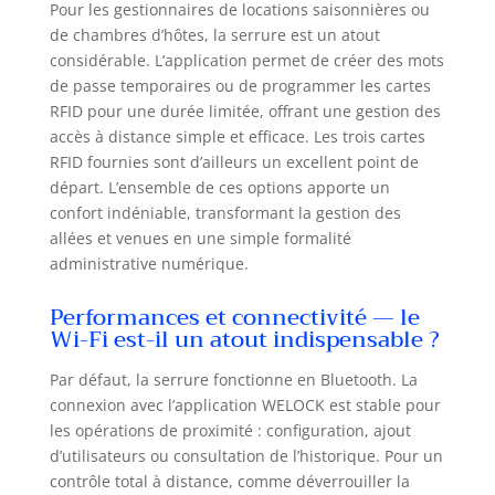
Pour les gestionnaires de locations saisonnières ou
automatiquement dans les 7 à 14
de chambres d’hôtes, la serrure est un atout
secondes lorsque vous quittez ou
entrez dans la maison.En outre,la
considérable. L’application permet de créer des mots
welock serrure connectée peut
de passe temporaires ou de programmer les cartes
vous informer en temps réel de
RFID pour une durée limitée, offrant une gestion des
l'état de la serrure a code Les
accès à distance simple et efficace. Les trois cartes
journaux des dispositifs peuvent
RFID fournies sont d’ailleurs un excellent point de
être consultés à tout moment via
départ. L’ensemble de ces options apporte un
l'app welock pour obtenir un
confort indéniable, transformant la gestion des
aperçu du nombre d'ouvertures de
allées et venues en une simple formalité
la serrure à code,des méthodes
administrative numérique.
utilisées et des personnes Alarme
de batterie faible:La serrure de
Performances et connectivité — le
porte WELOCK ou l'APP vous
Wi-Fi est-il un atout indispensable ?
rappelle de changer la batterie.Le
smart lock vous avertit lorsque le
Par défaut, la serrure fonctionne en Bluetooth. La
niveau de batterie du serrure
connexion avec l’application WELOCK est stable pour
connectée welock est inférieur à
les opérations de proximité : configuration, ajout
20 %, ou vous pouvez vérifier le
niveau de la batterie dans l'app
d’utilisateurs ou consultation de l’historique. Pour un
welock afin que vous puissiez
contrôle total à distance, comme déverrouiller la