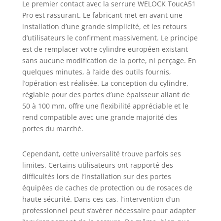
de la serrure intelligente:Avec
Le premier contact avec la serrure WELOCK ToucA51
l'welock app, vous pouvez ouvrir le
Pro est rassurant. Le fabricant met en avant une
cylindre serrure connectée ou
installation d’une grande simplicité, et les retours
faire des réglages et des
d’utilisateurs le confirment massivement. Le principe
Autorisations.serrure à code avec
est de remplacer votre cylindre européen existant
mot de passe temporaire,Il suffit
sans aucune modification de la porte, ni perçage. En
de définir un mot de passe
quelques minutes, à l’aide des outils fournis,
temporaire pour d'autres visiteurs
l’opération est réalisée. La conception du cylindre,
par le biais de notre APP we.lock,et
réglable pour des portes d’une épaisseur allant de
ils peuvent ensuite déverrouiller la
50 à 100 mm, offre une flexibilité appréciable et le
serrure biometrique Installation
facile serrure a code:remplacez
rend compatible avec une grande majorité des
uniquement le cylindre de la
portes du marché.
serrure sans changer le corps de
la serrure d'origine,finissez
Cependant, cette universalité trouve parfois ses
l'installation par vous-même sans
limites. Certains utilisateurs ont rapporté des
percer en 5 minutes.Dimensions
difficultés lors de l’installation sur des portes
serrure connectée:Longueur du
équipées de caches de protection ou de rosaces de
cylindre serrure
haute sécurité. Dans ces cas, l’intervention d’un
connectée:réglable extérieur
40mm-60mm,intérieur 30mm-
professionnel peut s’avérer nécessaire pour adapter
65mm.Convient pour toutes les