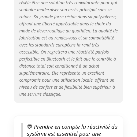
révèle être une solution très convaincante pour qui
êtes.Record Query,vous savez
souhaite moderniser son accès principal sans se
toujours qui ouvre la serrure
electronique et quand,la welock
ruiner. Sa grande force réside dans sa polyvalence,
wifibox doit être connectée à un
offrant une liberté appréciable dans le choix du
réseau 2,4 GHz, pas à un réseau
mode de déverrouillage au quotidien. La qualité de
5 GHz, et doit être utilisée dans
fabrication est au rendez-vous et sa compatibilité
une zone couverte par le
avec les standards européens la rend très
WiFi.Veuillez noter que la
accessible. On regrettera une réactivité parfois
WELOCK WIFIBOX3 doit être
perfectible en Bluetooth et le fait que le contrôle à
achetée séparément Installation
distance total soit conditionné à un achat
facile en 5 minutes du serrure
supplémentaire. Elle représente un excellent
connectée: remplacez
compromis pour une utilisation locale, offrant un
uniquement le cylindre de
niveau de confort et de flexibilité bien supérieur à
serrure sans changer le corps
de serrure d'origine, terminez
une serrure classique.
l'installation vous-même sans
perçage en 5 minutes
Compatibilité universelle du
Smart Lock:La distance entre le
💬
Prendre en compte la réactivité du
centre du trou de serrure et le
cadre de la porte est supérieure
système est essentiel pour une