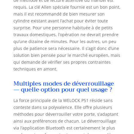
de méthode et de lecture attentive du manuel est
WELOCK WIFIBOX3 doit être
requis. La clé Allen spéciale fournie est un bon point,
achetée séparément Installation
mais il est recommandé de bien mesurer son
facile en 5 minutes du serrure
cylindre existant avant l’achat pour éviter toute
connectée: remplacez uniquement
surprise. Pour une personne habituée à de petits
le cylindre de serrure sans
travaux domestiques, l’opération ne devrait prendre
changer le corps de serrure
qu’une dizaine de minutes. Pour les autres, un peu
d'origine, terminez l'installation
plus de patience sera nécessaire. Il s’agit donc d’une
vous-même sans perçage en 5
solution bien pensée pour le marché européen, mais
minutes Compatibilité universelle
qui demande de vérifier ses propres contraintes
du Smart Lock:La distance entre le
centre du trou de serrure et le
techniques en amont.
cadre de la porte est supérieure
ou égale à 40 mm;Cylindre de
Multiples modes de déverrouillage
— quelle option pour quel usage ?
serrure intelligente réglable,et
convient à différentes épaisseurs
de portes entre 30 et 70mm
La force principale de la WELOCK P51 réside sans
Dimensions des cylindre serrure à
conteste dans sa polyvalence. Elle offre plusieurs
code:serrure électronique
méthodes pour déverrouiller votre porte, s’adaptant
taille:réglable de 27.5mm à
ainsi aux préférences de chacun. Le déverrouillage
42.5mm à l'extérieur et de 27.5 à
via l’application Bluetooth est certainement le plus
47.5mm à l'intérieur.Extension de