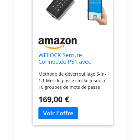
WELOCK Serrure
Connectée P51 avec
Password,RFID Carte et
Méthode de déverrouillage 5-in-
APP
1:1.Mot de passe:stocke jusqu'à
10 groupes de mots de passe
(dont 3 avec fonction
169,00 €
administrateur);Mot de passe
temporaire:L'app welock offre
des mots de passe
temporaires,envoie des
messages portable de l'invité et
facilite la gestion de la maison
Airbnb;2.Carte RFID WELOCK;