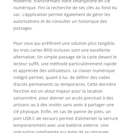
moderne, transformant votre smartphone en clé
poignée supplémentaire de 20 mm
numérique. Fini la recherche de ses clés au fond du
à l'arrière Alarme de batterie
sac. L’application permet également de gérer les
faible:La serrure de porte WELOCK
autorisations et de consulter un historique des
ou l'APP vous rappelle de changer
passages.
la batterie.Le smart lock vous
avertit lorsque le niveau de
batterie du serrure connectée
Pour ceux qui préfèrent une solution plus tangible,
welock est inférieur à 20 %, ou
les trois cartes RFID incluses sont une excellente
vous pouvez vérifier le niveau de la
alternative. Un simple passage de la carte devant le
batterie dans l'app welock afin que
lecteur suffit, une méthode particulièrement rapide
vous puissiez remplacer la
et appréciée des utilisateurs. Le clavier numérique
batterie.Il est alimenté par 3 piles
intégré permet, quant à lui, de définir des codes
AAA. (piles n'est pas incluse)
d’accès permanents ou temporaires. Cette dernière
Contenu de la livraison: lot de 1
welock p51 serrure électronique, 3
fonction est un atout majeur pour la location
cartes RFID, 1 rallonge de 20mm, 1
saisonnière, pour donner un accès ponctuel à des
guide de démarrage rapide (5
artisans ou à des invités sans avoir à partager une
langues).Garantie 2 ans Si vous
clé physique. Enfin, en cas de panne de piles, un
rencontrez des problèmes lors de
port USB-C de secours permet d’alimenter la serrure
l'installation et de la configuration
temporairement avec une batterie externe. Une
de la welock serrure à code, notre
précaution intelligente qui évite de se retrouver