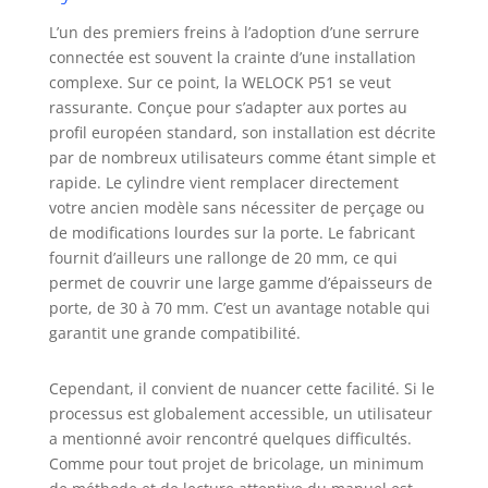
Android,avec l'welock APP,vous
pouvez ouvrir/fermer le cylindre
L’un des premiers freins à l’adoption d’une serrure
serrure connectée, faire des
connectée est souvent la crainte d’une installation
réglages et des autorisations
complexe. Sur ce point, la WELOCK P51 se veut
Déverrouillage USB-C:Lorsque la
rassurante. Conçue pour s’adapter aux portes au
batterie est vide, elle peut
profil européen standard, son installation est décrite
déverrouiller le serrure code via la
par de nombreux utilisateurs comme étant simple et
clé de rechange USB-C afin que la
rapide. Le cylindre vient remplacer directement
clé USB-C ne prend pas en charge
votre ancien modèle sans nécessiter de perçage ou
la charge Télécommande WiFi en
de modifications lourdes sur la porte. Le fabricant
option:déverrouillez la serrure
connectée via welock
fournit d’ailleurs une rallonge de 20 mm, ce qui
app,contrôlez le serrure welock
permet de couvrir une large gamme d’épaisseurs de
depuis l'app welock à chaque fois
porte, de 30 à 70 mm. C’est un avantage notable qui
et partout où vous êtes.Record
garantit une grande compatibilité.
Query,vous savez toujours qui
ouvre la serrure electronique et
Cependant, il convient de nuancer cette facilité. Si le
quand,la welock wifibox doit être
processus est globalement accessible, un utilisateur
connectée à un réseau 2,4 GHz,
a mentionné avoir rencontré quelques difficultés.
pas à un réseau 5 GHz, et doit être
utilisée dans une zone couverte
Comme pour tout projet de bricolage, un minimum
par le WiFi.Veuillez noter que la