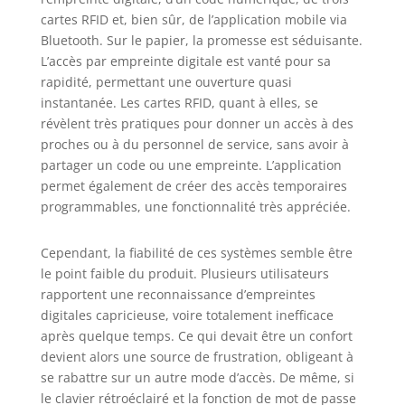
ne prend que 5
cartes RFID et, bien sûr, de l’application mobile via
minutes, sans
Bluetooth. Sur le papier, la promesse est séduisante.
perçage ni travaux
L’accès par empreinte digitale est vanté pour sa
de serrurerie.
Convient aux
rapidité, permettant une ouverture quasi
portes d'une
instantanée. Les cartes RFID, quant à elles, se
épaisseur
révèlent très pratiques pour donner un accès à des
comprise entre 30
proches ou à du personnel de service, sans avoir à
et 70 mm avec
partager un code ou une empreinte. L’application
une distance
permet également de créer des accès temporaires
cylindre-cadre de
programmables, une fonctionnalité très appréciée.
≥ 40 mm Alerte de
piles faibles : si le
niveau des piles
Cependant, la fiabilité de ces systèmes semble être
est inférieur à
le point faible du produit. Plusieurs utilisateurs
20%, la serrure
rapportent une reconnaissance d’empreintes
biométrique
digitales capricieuse, voire totalement inefficace
s'allume en rouge
après quelque temps. Ce qui devait être un confort
et vous avertit que
devient alors une source de frustration, obligeant à
les piles doivent
se rabattre sur un autre mode d’accès. De même, si
être remplacées à
le clavier rétroéclairé et la fonction de mot de passe
temps.Les piles 3