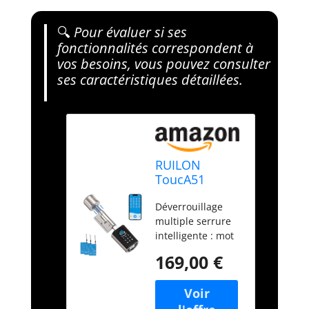
🔍
Pour évaluer si ses
fonctionnalités correspondent à
vos besoins, vous pouvez consulter
ses caractéristiques détaillées.
RUILON
ToucA51
Serrure
Déverrouillage
connectée à
multiple serrure
code 30x30 -
intelligente : mot
Cylindre
de passe,
empreinte
169,00 €
empreinte
digitale
digitale, carte
RFID, application
mobile, USB-C de