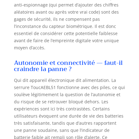
anti-espionnage (qui permet d’ajouter des chiffres
AAA durent
aléatoires avant ou après votre vrai code) sont des
généralement 10
à 12 mois. Piles
gages de sécurité, ils ne compensent pas
non incluses Liste
l’inconstance du capteur biométrique. Il est donc
d'emballage : 1 x
essentiel de considérer cette potentielle faiblesse
serrure
avant de faire de l’empreinte digitale votre unique
électronique, 3 x
moyen d’accès.
cartes RFID, 1 x
boîte à
Autonomie et connectivité — faut-il
accessoires, 1 x
craindre la panne ?
manuel
d'utilisation
Qui dit appareil électronique dit alimentation. La
détaillé. 2 ans de
serrure ToucAEBL51 fonctionne avec des piles, ce qui
support produit,
soulève légitimement la question de l’autonomie et
n'hésitez pas à
du risque de se retrouver bloqué dehors. Les
nous contacter si
expériences sont ici très contrastées. Certains
vous avez des
utilisateurs évoquent une durée de vie des batteries
doutes, nous vous
très satisfaisante, tandis que d’autres rapportent
répondrons dans
les plus brefs
une panne soudaine, sans que l’indicateur de
délais
batterie faible ait rempli son rôle d’alerte. Ce