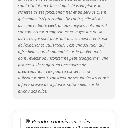
piles faibles : si le niveau des
son installation d’une simplicité exemplaire, la
piles est inférieur à 20%, la
serrure biométrique s'allume en
richesse de ses fonctionnalités et un service client
rouge et vous avertit que les
qui semble irréprochable. De l’autre, elle déçoit
piles doivent être remplacées à
par une fiabilité électronique inégale, notamment
temps.Les piles 3 AAA durent
sur son lecteur d’empreintes et la gestion de sa
généralement 10 à 12 mois.
batterie, qui sont pourtant des éléments centraux
Piles non incluses Liste
de l’expérience utilisateur. C’est une solution qui
d'emballage : 1 x serrure
offre beaucoup de potentiel sur le papier, mais
électronique, 3 x cartes RFID, 1 x
dont l’exécution inconstante peut transformer une
boîte à accessoires, 1 x manuel
promesse de confort en une source de
d'utilisation détaillé. 2 ans de
préoccupation. Elle pourra convenir à un
support produit, n'hésitez pas à
utilisateur averti, conscient de ses faiblesses et prêt
nous contacter si vous avez des
doutes, nous vous répondrons
à faire preuve de vigilance, notamment sur le
dans les plus brefs délais
niveau des piles.
💬
Prendre connaissance des
expériences d’autres utilisateurs peut