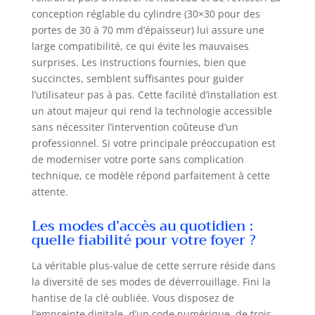
à partir de
conception réglable du cylindre (30×30 pour des
l'application
portes de 30 à 70 mm d’épaisseur) lui assure une
Enregistrement
large compatibilité, ce qui évite les mauvaises
du déverrouillage
surprises. Les instructions fournies, bien que
en temps réel :
succinctes, semblent suffisantes pour guider
Vous pouvez
l’utilisateur pas à pas. Cette facilité d’installation est
consulter l'heure
un atout majeur qui rend la technologie accessible
de déverrouillage
de la serrure a
sans nécessiter l’intervention coûteuse d’un
code, la méthode
professionnel. Si votre principale préoccupation est
et l'utilisateur sur
de moderniser votre porte sans complication
l'application. Vous
technique, ce modèle répond parfaitement à cette
pouvez autoriser
attente.
d'autres
personnes à
Les modes d’accès au quotidien :
déverrouiller avec
quelle fiabilité pour votre foyer ?
l'application Facile
à installer :
La véritable plus-value de cette serrure réside dans
L'installation de
la diversité de ses modes de déverrouillage. Fini la
cette serrure
hantise de la clé oubliée. Vous disposez de
empreinte digitale
l’empreinte digitale, d’un code numérique, de trois