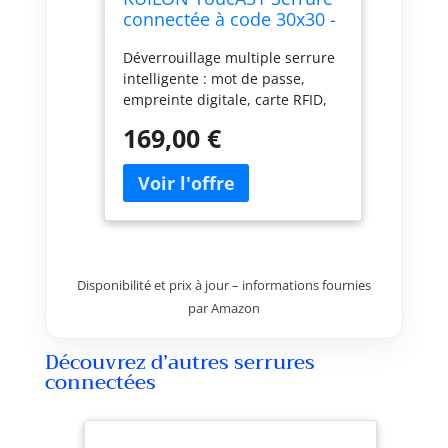
connectée à code 30x30 -
Cylindre empreinte
Déverrouillage multiple serrure
digitale
intelligente : mot de passe,
empreinte digitale, carte RFID,
application mobile, USB-C de
169,00 €
rechange. Le déverrouillage à
distance nécessite l'achat
supplémentaire de WIFIBOX
Utilisateurs multiples : La
serrure connectée peut être
configurée pour un total de 200
utilisateurs, dont 10
Disponibilité et prix à jour – informations fournies
administrateurs. Vous pouvez
par Amazon
également autoriser d'autres
personnes à déverrouiller la
porte directement à partir de
Découvrez d’autres serrures
l'application Enregistrement du
connectées
déverrouillage en temps réel :
Vous pouvez consulter l'heure
de déverrouillage de la serrure