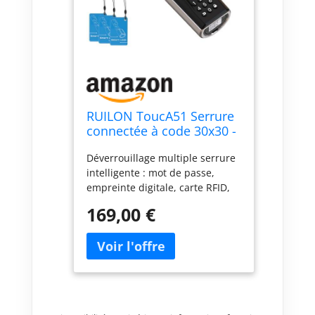
RUILON ToucA51 Serrure
connectée à code 30x30 -
Cylindre empreinte
Déverrouillage multiple serrure
digitale
intelligente : mot de passe,
empreinte digitale, carte RFID,
application mobile, USB-C de
169,00 €
rechange. Le déverrouillage à
distance nécessite l'achat
supplémentaire de WIFIBOX
Utilisateurs multiples : La
serrure connectée peut être
configurée pour un total de 200
utilisateurs, dont 10