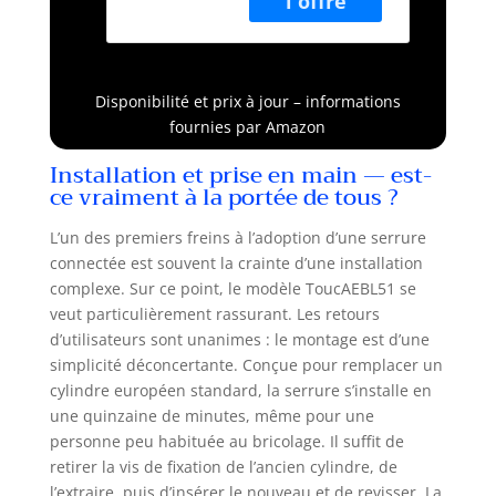
rechange. Le
déverrouillage à
distance nécessite
l'achat
Disponibilité et prix à jour – informations
supplémentaire
fournies par Amazon
de WIFIBOX
Utilisateurs
Installation et prise en main — est-
multiples : La
ce vraiment à la portée de tous ?
serrure connectée
peut être
L’un des premiers freins à l’adoption d’une serrure
configurée pour
connectée est souvent la crainte d’une installation
un total de 200
complexe. Sur ce point, le modèle ToucAEBL51 se
utilisateurs, dont
veut particulièrement rassurant. Les retours
10
d’utilisateurs sont unanimes : le montage est d’une
administrateurs.
simplicité déconcertante. Conçue pour remplacer un
Vous pouvez
cylindre européen standard, la serrure s’installe en
également
une quinzaine de minutes, même pour une
autoriser d'autres
personnes à
personne peu habituée au bricolage. Il suffit de
déverrouiller la
retirer la vis de fixation de l’ancien cylindre, de
porte directement
l’extraire, puis d’insérer le nouveau et de revisser. La