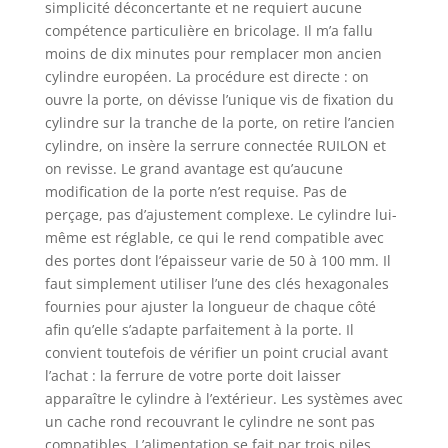
simplicité déconcertante et ne requiert aucune
temps. 3 piles AAA
compétence particulière en bricolage. Il m’a fallu
durent 1 an (piles
moins de dix minutes pour remplacer mon ancien
non incluses).
cylindre européen. La procédure est directe : on
Prend en charge le
déverrouillage
ouvre la porte, on dévisse l’unique vis de fixation du
d'urgence par USB
cylindre sur la tranche de la porte, on retire l’ancien
(sans fonction de
cylindre, on insère la serrure connectée RUILON et
chargement)
on revisse. Le grand avantage est qu’aucune
modification de la porte n’est requise. Pas de
perçage, pas d’ajustement complexe. Le cylindre lui-
même est réglable, ce qui le rend compatible avec
des portes dont l’épaisseur varie de 50 à 100 mm. Il
faut simplement utiliser l’une des clés hexagonales
fournies pour ajuster la longueur de chaque côté
afin qu’elle s’adapte parfaitement à la porte. Il
convient toutefois de vérifier un point crucial avant
l’achat : la ferrure de votre porte doit laisser
apparaître le cylindre à l’extérieur. Les systèmes avec
un cache rond recouvrant le cylindre ne sont pas
compatibles. L’alimentation se fait par trois piles