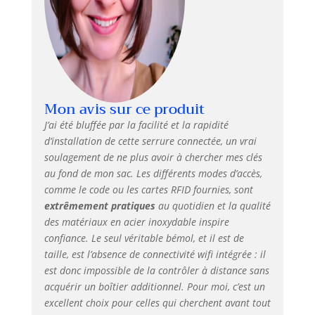
l'emballage) ] - En
cas de perte d'une
carte RFID,
l'autorisation de
sécurité
correspondante
peut être
Mon avis sur ce produit
supprimée via
l'APP [Mot de
J’ai été bluffée par la facilité et la rapidité
passe à long terme
d’installation de cette serrure connectée, un vrai
et mot de passe
soulagement de ne plus avoir à chercher mes clés
temporaire] La
au fond de mon sac. Les différents modes d’accès,
intelligente prend
comme le code ou les cartes RFID fournies, sont
en charge 10 mots
extrêmement pratiques
au quotidien et la qualité
de passe, dont 1
des matériaux en acier inoxydable inspire
mot de passe
confiance. Le seul véritable bémol, et il est de
administrateur. Si
taille, est l’absence de connectivité wifi intégrée : il
vous avez besoin
de plus de mots de
est donc impossible de la contrôler à distance sans
passe à long terme
acquérir un boîtier additionnel. Pour moi, c’est un
et de mots de
excellent choix pour celles qui cherchent avant tout
passe temporaires,