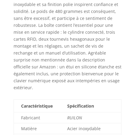
carte RFID,
inoxydable et sa finition polie inspirent confiance et
l'autorisation de
solidité. Le poids de 480 grammes est conséquent,
sécurité
sans être excessif, et participe à ce sentiment de
correspondante
robustesse. La boîte contient l’essentiel pour une
peut être
mise en service rapide : le cylindre connecté, trois
supprimée via
cartes RFID, deux tournevis hexagonaux pour le
l'APP [Mot de
montage et les réglages, un sachet de vis de
passe à long terme
et mot de passe
rechange et un manuel d’utilisation. Agréable
temporaire] La
surprise non mentionnée dans la description
intelligente prend
officielle sur Amazon : un étui en silicone étanche est
en charge 10 mots
également inclus, une protection bienvenue pour le
de passe, dont 1
clavier numérique exposé aux intempéries en usage
mot de passe
extérieur.
administrateur. Si
vous avez besoin
de plus de mots de
Caractéristique
Spécification
passe à long terme
et de mots de
Fabricant
RUILON
passe temporaires,
Matière
Acier inoxydable
vous devez les