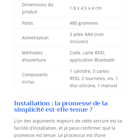
définir sur l'APP. [
Dimensions du
Installation facile ]
1,8 x 4,5 x 4 cm
produit
la serrure peut
être installée sans
Poids
480 grammes
perçage ni
câblage. Convient
3 piles AAA (non
Alimentation
aux portes d'une
incluses)
épaisseur de 50 à
100 mm. La
Méthodes
Code, carte RFID,
distance entre le
d’ouverture
application Bluetooth
noyau de la
1 cylindre, 3 cartes
serrure et le cadre
Composants
RFID, 2 tournevis, vis, 1
de la porte doit
inclus
être supérieure à
étui silicone, 1 manuel
40 mm [
Avertissement de
Installation : la promesse de la
pile faible ] si la
simplicité est-elle tenue ?
pile est inférieure
à 20 %, un rappel
L’un des arguments majeurs de cette serrure est sa
est émis et la pile
facilité d’installation, et je peux confirmer que la
doit être
promesse est tenue. Le processus est d’une
remplacée à