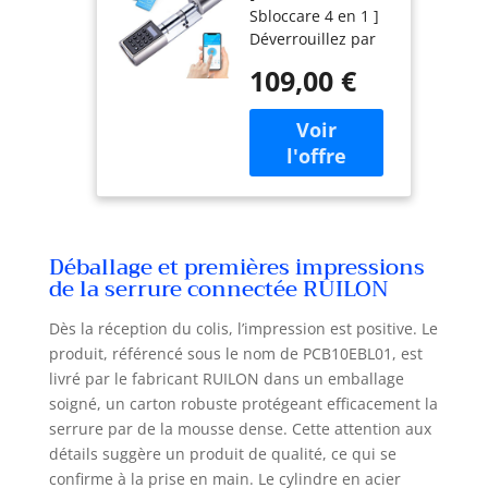
Sbloccare 4 en 1 ]
Cylindre
Déverrouillez par
electronique
votre code, via une
109,00 €
carte RFID, une
application ou une
télécommande
avec la wifebox
(achat
supplémentaire).
Ne soyez jamais
enfermé dehors
Déballage et premières impressions
même sans clé.
de la serrure connectée RUILON
Idéal pour les
vacances, les
Dès la réception du colis, l’impression est positive. Le
bureaux, la
produit, référencé sous le nom de PCB10EBL01, est
maison, l'hôtel, etc
livré par le fabricant RUILON dans un emballage
[ Jusqu'à 20 cartes
soigné, un carton robuste protégeant efficacement la
RFID autorisées (3
sont incluses dans
serrure par de la mousse dense. Cette attention aux
l'emballage) ] - En
détails suggère un produit de qualité, ce qui se
cas de perte d'une
confirme à la prise en main. Le cylindre en acier