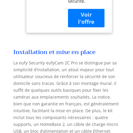
sécurité,
sans Fil
l'importance réside
dans les détails.
Voyez clairement
ce qui se passe
dans et autour de
votre maison en
2K. Six mois de
Installation et mise en place
sécurité avec une
seule charge :
La eufy Security eufyCam 2C Pro se distingue par sa
évitez les
simplicité d’installation, un atout majeur pour tout
manipulations
fréquentes pour
utilisateur soucieux de renforcer la sécurité de son
charger la batterie
domicile sans tracas. Grâce à son montage mural, il
et profitez d'une
suffit de quelques outils basiques pour fixer les
autonomie de 180
caméras aux emplacements souhaités. La notice,
jours avec une
bien que non garantie en français, est généralement
seule charge.
intuitive, facilitant la mise en place. De plus, le kit
Vision nocturne
inclut tous les composants nécessaires : quatre
détaillée :
supports, un HomeBase 2, un câble de charge micro
visionnez les
USB, un bloc d’alimentation et un câble Ethernet.
enregistrements