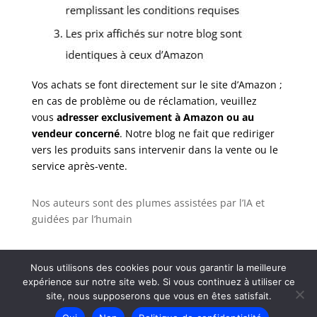
Vos achats se font directement sur le site d’Amazon ;
en cas de problème ou de réclamation, veuillez
vous
adresser exclusivement à Amazon ou au
vendeur concerné
. Notre blog ne fait que rediriger
vers les produits sans intervenir dans la vente ou le
service après-vente.
Nos auteurs sont des plumes assistées par l’IA et
guidées par l’humain
Nous utilisons des cookies pour vous garantir la meilleure
expérience sur notre site web. Si vous continuez à utiliser ce
Tous droits réservés - Coproprieterre |
Politique de
site, nous supposerons que vous en êtes satisfait.
confidentialité
-
Politique de confidentialité
-
Plan