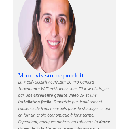
manipulations
fréquentes pour
charger la batterie
et profitez d'une
autonomie de 180
jours avec une
seule charge.
Vision nocturne
détaillée :
visionnez les
enregistrements
ou les séquences
Mon avis sur ce produit
en direct en toute
clarté, même la
La « eufy Security eufyCam 2C Pro Camera
nuit, afin de voir
Surveillance WiFi extérieure sans Fil » se distingue
clairement qui est
par une
excellente qualité vidéo
2K et une
là. Des alertes qui
installation facile
. J’apprécie particulièrement
comptent : la
l’absence de frais mensuels pour le stockage, ce qui
technologie de
en fait un choix économique à long terme.
détection des
Cependant, quelques ombres au tableau : la
durée
humains permet à
la caméra de
de vie de la batterie
se révèle inférieure aux