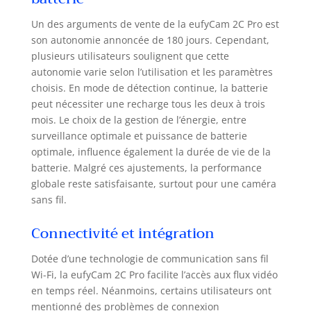
approche votre
porte. Résistante
Un des arguments de vente de la eufyCam 2C Pro est
aux intempéries :
son autonomie annoncée de 180 jours. Cependant,
avec un indice
plusieurs utilisateurs soulignent que cette
d'étanchéité IP67,
autonomie varie selon l’utilisation et les paramètres
l'eufyCam 2C Pro
choisis. En mode de détection continue, la batterie
est conçue pour
peut nécessiter une recharge tous les deux à trois
résister aux
mois. Le choix de la gestion de l’énergie, entre
éléments.
surveillance optimale et puissance de batterie
optimale, influence également la durée de vie de la
batterie. Malgré ces ajustements, la performance
globale reste satisfaisante, surtout pour une caméra
sans fil.
Connectivité et intégration
Dotée d’une technologie de communication sans fil
Wi-Fi, la eufyCam 2C Pro facilite l’accès aux flux vidéo
en temps réel. Néanmoins, certains utilisateurs ont
mentionné des problèmes de connexion