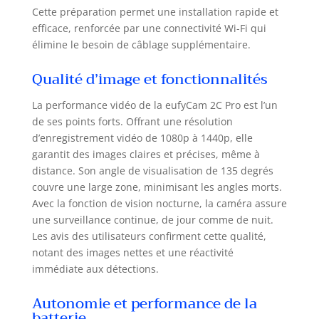
Cette préparation permet une installation rapide et
ou les séquences
en direct en toute
efficace, renforcée par une connectivité Wi-Fi qui
clarté, même la
élimine le besoin de câblage supplémentaire.
nuit, afin de voir
clairement qui est
Qualité d’image et fonctionnalités
là. Des alertes qui
comptent : la
La performance vidéo de la eufyCam 2C Pro est l’un
technologie de
de ses points forts. Offrant une résolution
détection des
d’enregistrement vidéo de 1080p à 1440p, elle
humains permet à
garantit des images claires et précises, même à
la caméra de
distance. Son angle de visualisation de 135 degrés
détecter
couvre une large zone, minimisant les angles morts.
intelligemment la
Avec la fonction de vision nocturne, la caméra assure
forme du corps et
une surveillance continue, de jour comme de nuit.
des visages. Cette
Les avis des utilisateurs confirment cette qualité,
technologie
garantit que vous
notant des images nettes et une réactivité
ne serez alerté que
immédiate aux détections.
lorsqu'une
personne, et non
Autonomie et performance de la
un chat errant,
batterie