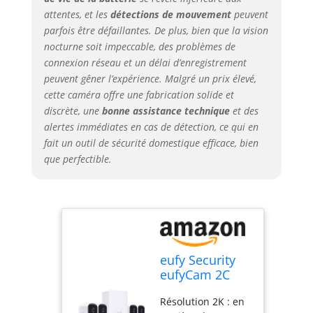
détecter
attentes, et les
détections de mouvement
peuvent
intelligemment la
parfois être défaillantes. De plus, bien que la vision
forme du corps et
nocturne soit impeccable, des problèmes de
des visages. Cette
connexion réseau et un délai d’enregistrement
technologie
peuvent gêner l’expérience. Malgré un prix élevé,
garantit que vous
cette caméra offre une fabrication solide et
ne serez alerté que
discrète, une
bonne assistance technique
et des
lorsqu'une
alertes immédiates en cas de détection, ce qui en
personne, et non
fait un outil de sécurité domestique efficace, bien
un chat errant,
que perfectible.
approche votre
porte. Résistante
aux intempéries :
avec un indice
d'étanchéité IP67,
l'eufyCam 2C Pro
est conçue pour
eufy Security
résister aux
eufyCam 2C
éléments.
Pro 2K Caméra
Résolution 2K : en
Surveillance