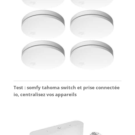
suivra et enregistrera intelligemment la trajectoire
du mouvement. Vous pouvez clairement voir le
mouvement des personnes ou des animaux à
moins de 5M. Compatible avec Alexa et Google
Home, demandez à Alexa de montrer votre
cuisine, votre salon, ou votre chambre de bébé
avec la caméra Imou. 【Mode Privé et Stockage
Flexible】Vous pouvez enregistrer des vidéos sur
une carte SD jusqu'à 256 Go (non incluse) ou sur
Imou Cloud (30 jours d'essai gratuit avec 7 jours
de cycle pour l'enregistrement) pour vous assurer
de pouvoir lire les vidéo à tout moment. Un seul
clic sur la mode privée de l'App Imou Life pour
couvrir physiquement l'objectif de la caméra,
protégeant ainsi votre vie privée lorsque vous
êtes à la maison.
Test : somfy tahoma switch et prise connectée
io, centralisez vos appareils