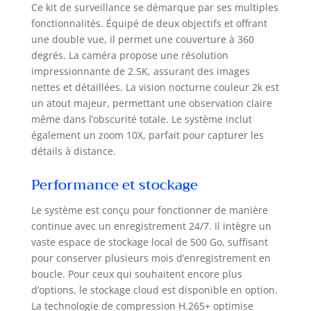
Ce kit de surveillance se démarque par ses multiples
pouvez regarder des vidéos locales
même si le réseau est perdu.
fonctionnalités. Équipé de deux objectifs et offrant
【Disque dur 500 Go +
une double vue, il permet une couverture à 360
enregistrement 7/24/365 + pas de
degrés. La caméra propose une résolution
frais mensuels】 : le kit caméra de
impressionnante de 2.5K, assurant des images
surveillance extérieure est livré avec
nettes et détaillées. La vision nocturne couleur 2k est
un disque dur de 500 Go préinstallé
un atout majeur, permettant une observation claire
(extensible à 6 To) pour fournir un
même dans l’obscurité totale. Le système inclut
enregistrement 24h/24 et 7j/7 pour
également un zoom 10X, parfait pour capturer les
une protection continue, sans
détails à distance.
abonnement ni coût caché. 【Audio
bidirectionnel + vision nocturne
Performance et stockage
couleur】 : microphone et haut-
parleur intégrés pour que vous
Le système est conçu pour fonctionner de manière
puissiez entendre et parler à vos
continue avec un enregistrement 24/7. Il intègre un
familles ou dissuader les personnes
indésirables. Équipé de projecteurs
vaste espace de stockage local de 500 Go, suffisant
et de lumières infrarouges, il offre
pour conserver plusieurs mois d’enregistrement en
une vision nocturne en couleur
boucle. Pour ceux qui souhaitent encore plus
même la nuit et surveille la distance
d’options, le stockage cloud est disponible en option.
jusqu'à 100 pieds. 【Suivi humain
La technologie de compression H.265+ optimise