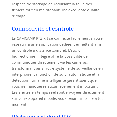
automatique + projecteurs】 : avec
l’espace de stockage en réduisant la taille des
une détection PIR avancée, le kit
fichiers tout en maintenant une excellente qualité
caméra de surveillance wifi peut
d’image.
distinguer avec précision les
personnes et les véhicules. Une fois
Connectivité et contrôle
le mouvement détecté, le kit caméra
de surveillance extérieure enregistre
Le CAMCAMP PTZ Kit se connecte facilement à votre
une vidéo et vous envoie
réseau via une application dédiée, permettant ainsi
immédiatement une alerte. En même
un contrôle à distance complet. L’audio
temps, les phares et les sirènes sont
activés pour effrayer les personnes
bidirectionnel intégré offre la possibilité de
indésirables.
communiquer directement via les caméras,
transformant ainsi votre système de surveillance en
interphone. La fonction de suivi automatique et la
détection humaine intelligente garantissent que
vous ne manquerez aucun événement important.
Les alertes en temps réel sont envoyées directement
sur votre appareil mobile, vous tenant informé à tout
moment.