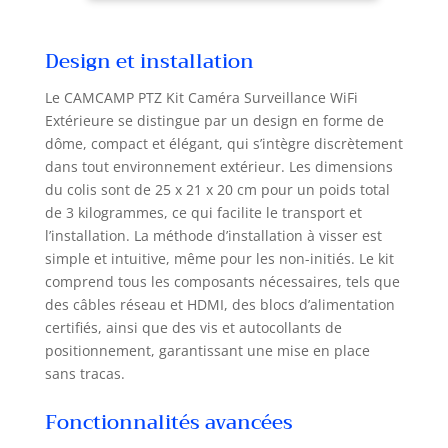
mort. PLUG AND PLAY, TOUT-EN-UN :
l'installation est rapide et simple, il
Design et installation
vous suffit de connecter la caméra
de vidéosurveillance extérieure et le
Le CAMCAMP PTZ Kit Caméra Surveillance WiFi
moniteur NVR à l'alimentation
Extérieure se distingue par un design en forme de
électrique, puis vous pouvez profiter
dôme, compact et élégant, qui s’intègre discrètement
de la vidéo en direct. Il fonctionne
également sur le Wi-Fi double bande
dans tout environnement extérieur. Les dimensions
2,4 ou 5 GHz, ce qui lui donne plus
du colis sont de 25 x 21 x 20 cm pour un poids total
d'options de connexion. (REMARQUE
de 3 kilogrammes, ce qui facilite le transport et
: toutes les caméras doivent être
l’installation. La méthode d’installation à visser est
branchées sur secteur en
simple et intuitive, même pour les non-initiés. Le kit
permanence) 【NVR extensible 10
comprend tous les composants nécessaires, tels que
canaux + affichage de sortie HDMI】:
des câbles réseau et HDMI, des blocs d’alimentation
Le kit de surveillance par caméra
certifiés, ainsi que des vis et autocollants de
prend en charge l'extension de 10
positionnement, garantissant une mise en place
canaux pour répondre à davantage
sans tracas.
de besoins de surveillance. De plus,
vous pouvez facilement connecter le
Fonctionnalités avancées
NVR à un écran plus grand ou à une
Smart TV/PC via un port HDMI. Vous