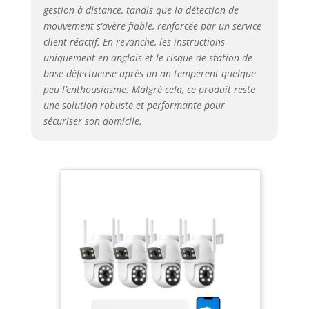
une protection continue, sans
gestion à distance, tandis que la détection de
abonnement ni coût caché. 【Audio
mouvement s’avère fiable, renforcée par un service
bidirectionnel + vision nocturne
client réactif. En revanche, les instructions
couleur】 : microphone et haut-
uniquement en anglais et le risque de station de
parleur intégrés pour que vous
base défectueuse après un an tempèrent quelque
puissiez entendre et parler à vos
peu l’enthousiasme. Malgré cela, ce produit reste
familles ou dissuader les personnes
une solution robuste et performante pour
indésirables. Équipé de projecteurs
sécuriser son domicile.
et de lumières infrarouges, il offre
une vision nocturne en couleur
même la nuit et surveille la distance
jusqu'à 100 pieds. 【Suivi humain
automatique + projecteurs】 : avec
une détection PIR avancée, le kit
caméra de surveillance wifi peut
distinguer avec précision les
personnes et les véhicules. Une fois
le mouvement détecté, le kit caméra
de surveillance extérieure enregistre
une vidéo et vous envoie
immédiatement une alerte. En même