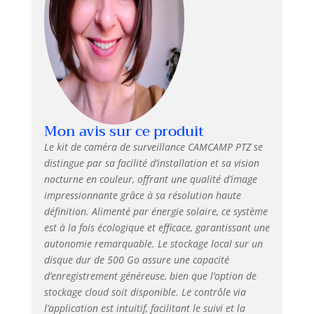
d'options de connexion. (REMARQUE
: toutes les caméras doivent être
branchées sur secteur en
permanence) 【NVR extensible 10
canaux + affichage de sortie HDMI】:
Le kit de surveillance par caméra
prend en charge l'extension de 10
canaux pour répondre à davantage
Mon avis sur ce produit
de besoins de surveillance. De plus,
vous pouvez facilement connecter le
Le kit de caméra de surveillance CAMCAMP PTZ se
NVR à un écran plus grand ou à une
distingue par sa facilité d’installation et sa vision
Smart TV/PC via un port HDMI. Vous
nocturne en couleur, offrant une qualité d’image
pouvez regarder des vidéos locales
impressionnante grâce à sa résolution haute
même si le réseau est perdu.
définition. Alimenté par énergie solaire, ce système
【Disque dur 500 Go +
est à la fois écologique et efficace, garantissant une
enregistrement 7/24/365 + pas de
autonomie remarquable. Le stockage local sur un
frais mensuels】 : le kit caméra de
disque dur de 500 Go assure une capacité
surveillance extérieure est livré avec
d’enregistrement généreuse, bien que l’option de
un disque dur de 500 Go préinstallé
(extensible à 6 To) pour fournir un
stockage cloud soit disponible. Le contrôle via
enregistrement 24h/24 et 7j/7 pour
l’application est intuitif, facilitant le suivi et la