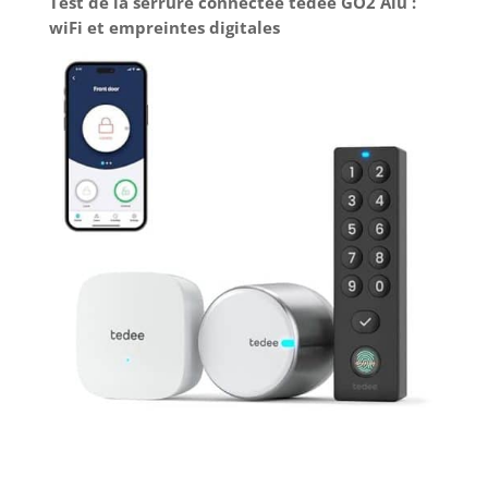
Test de la serrure connectée tedee GO2 Alu :
wiFi et empreintes digitales