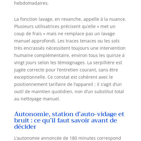
hebdomadaires.
nettoyage et les plannings selon
vos besoins. Das Gerät unterstützt
die Sprachsteuerung über Alexa
La fonction lavage, en revanche, appelle à la nuance.
und Google Assistant und kann
Plusieurs utilisatrices précisent qu’elle « met un
zudem über eine separate
coup de frais » mais ne remplace pas un lavage
Fernbedienung bedient werden 📢
manuel approfondi. Les traces tenaces ou les sols
𝟐 𝐚𝐧𝐬 𝐝𝐞 𝐠𝐚𝐫𝐚𝐧𝐭𝐢𝐞 𝐞𝐭 𝐬𝐞𝐫𝐯𝐢𝐜𝐞 𝐝𝐞 𝐪𝐮𝐚𝐥𝐢𝐭é
très encrassés nécessitent toujours une intervention
➤ Nous vous offrons 24 mois de
humaine complémentaire, environ tous les quinze à
garantie pour une tranquillité
vingt jours selon les témoignages. La serpillière est
d’esprit totale, ainsi qu’un service
jugée correcte pour l’entretien courant, sans être
client disponible 24 heures sur 24
en jours ouvrés, prêt à répondre à
exceptionnelle. Ce constat est cohérent avec le
vos questions à tout moment.
positionnement tarifaire de l’appareil : il s’agit d’un
Profitez en toute sérénité du
outil de maintien quotidien, non d’un substitut total
nettoyage intelligent apporté par
au nettoyage manuel.
votre MONSGA robot aspirateur
laveur, nous sommes à vos côtés à
Autonomie, station d’auto-vidage et
chaque étape 💯𝐃𝐢𝐯𝐞𝐫𝐬 𝐚𝐜𝐜𝐞𝐬𝐬𝐨𝐢𝐫𝐞𝐬
bruit : ce qu’il faut savoir avant de
𝐚𝐭𝐭𝐞𝐧𝐭𝐢𝐨𝐧𝐧é𝐬 ➤ Accessoires inclus :
décider
1x aspirateur robot avec vidage
automatique du réservoir à
L’autonomie annoncée de 180 minutes correspond