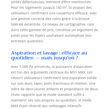
unités défectueuses, méritent d’être mentionnés.
du nettoyage ? Doté d'une batterie
Pour les logements jusqu’à 140 m², la plupart des
longue durée, le robot aspirateur
utilisateurs confirment une couverture efficace, avec
fonctionne jusqu'à 180 minutes,
une gestion correcte des coins grâce à la brosse
couvrant une vaste surface de 200
latérale excentrée. Ce niveau de cartographie, rare
m². Il se recharge
dans cette gamme de prix, constitue un argument de
automatiquement lorsque la
poids pour les foyers souhaitant automatiser leur
batterie est inférieure à 15 % et
reprend automatiquement le
entretien quotidien.
nettoyage là où il s'était arrêté une
fois suffisamment chargé, sans
Aspiration et lavage : efficace au
quotidien — mais jusqu’où ?
que vous ayez à lever le petit doigt
✨𝐅𝐨𝐧𝐜𝐭𝐢𝐨𝐧𝐧𝐚𝐥𝐢𝐭é𝐬 𝐜𝐨𝐧𝐧𝐞𝐜𝐭é𝐞𝐬 ➤Grâce
à l'application (kompatibel Smart-
Avec 5 000 Pa annoncés, la puissance d’aspiration
Life APP) du robot aspirateur
est l’un des arguments centraux du MS1 MAX. Les
laveur, programmez votre
retours utilisateurs confirment une aspiration solide
nettoyage en quelques secondes,
sur sols durs, tapis, poils d’animaux et miettes. Une
même lorsque vous n'êtes pas à la
mère de deux jeunes enfants et propriétaire de deux
maison ! Vous pouvez définir des
chats rapporte que le mode standard suffit à
zones interdites ou prioritaires,
maintenir ses sols propres au quotidien, le mode
personnaliser la puissance
MAX étant réservé aux nettoyages intensifs
d'aspiration, les modes de