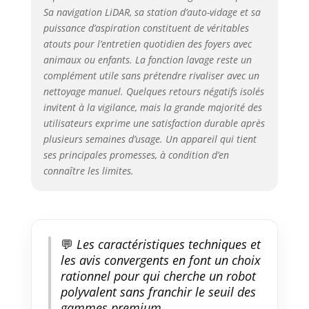
Sa navigation LiDAR, sa station d’auto-vidage et sa
technologie LiDAR, le laveur
aspirateur robot scanne votre
puissance d’aspiration constituent de véritables
maison 3 fois plus rapidement,
atouts pour l’entretien quotidien des foyers avec
offrant une précision inégalée.
animaux ou enfants. La fonction lavage reste un
Le parcours de nettoyage
complément utile sans prétendre rivaliser avec un
intelligent offre une efficacité de
nettoyage manuel. Quelques retours négatifs isolés
couverture de 98 % et évite les
invitent à la vigilance, mais la grande majorité des
nettoyages répétés ou
utilisateurs exprime une satisfaction durable après
manquants. La détection douce
plusieurs semaines d’usage. Un appareil qui tient
des collisions protège les
ses principales promesses, à condition d’en
meubles et les pattes curieuses.
connaître les limites.
Pouvant stocker jusqu'à 5
cartes, le robot aspirateur
laveur est parfaitement adapté
aux maisons à plusieurs étages
🤖 𝐕𝐢𝐝𝐚𝐠𝐞 𝐚𝐮𝐭𝐨𝐦𝐚𝐭𝐢𝐪𝐮𝐞 ➤Imaginez
💬
Les caractéristiques techniques et
: à votre réveil, le robot
les avis convergents en font un choix
aspirateur laveur démarre seul,
rationnel pour qui cherche un robot
nettoie votre maison, retourne
se recharger, puis vide la
polyvalent sans franchir le seuil des
poussière dans un sac de 3,5 L.
gammes premium.