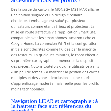
accessible à tous les profils ?
longtemps : il a déjà tout nettoyé
discrètement 🌟𝟓-𝐞𝐧-𝟏 𝐀𝐬𝐩𝐢𝐫𝐚𝐭𝐢𝐨𝐧,
Dès la sortie du carton, le MONSGA MS1 MAX affiche
𝐛𝐚𝐥𝐚𝐲𝐚𝐠𝐞, 𝐥𝐚𝐯𝐚𝐠𝐞, 𝐯𝐢𝐝𝐚𝐠𝐞, 𝐫𝐞𝐜𝐡𝐚𝐫𝐠𝐞
une finition soignée et un design circulaire
➤Un seul aspirateur robot laveur
classique. L’emballage est salué par plusieurs
avec station d'accueil suffit pour
utilisateurs comme étant sérieux et protecteur. La
accomplir automatiquement cinq
mise en route s’effectue via l’application Smart Life,
tâches essentielles : aspiration
compatible avec les smartphones, Amazon Echo et
puissante, balayage minutieux,
Google Home. La connexion Wi-Fi et la configuration
lavage intelligent, vidage
initiale sont décrites comme fluides par la majorité
automatique du réservoir et
des testeurs. En quelques minutes, le robot effectue
recharge automatique — aucune
intervention manuelle requise,
sa première cartographie et mémorise la disposition
pour une véritable liberté 🧠
des pièces. Notons toutefois qu’une utilisatrice a mis
𝐍𝐚𝐯𝐢𝐠𝐚𝐭𝐢𝐨𝐧 𝐋𝐢𝐃𝐀𝐑 𝐩𝐫é𝐜𝐢𝐬𝐞 à 𝟑𝟔𝟎°𝐞𝐭
« un peu de temps » à maîtriser la gestion des cartes
𝐜𝐚𝐫𝐭𝐨𝐠𝐫𝐚𝐩𝐡𝐢𝐞 ➤Grâce à la
multiples et des zones d’exclusion — une courbe
technologie LiDAR, le laveur
d’apprentissage modérée mais réelle pour les profils
aspirateur robot scanne votre
moins technophiles.
maison 3 fois plus rapidement,
offrant une précision inégalée. Le
Navigation LiDAR et cartographie : à
parcours de nettoyage intelligent
la hauteur face aux références du
offre une efficacité de couverture