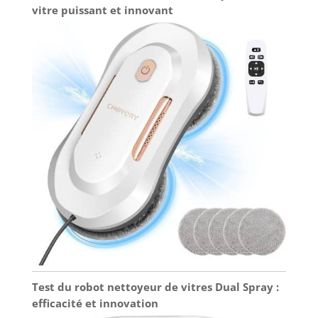
encore activer le mode Nettoyage intensif des
vitre puissant et innovant
tapis/moquettes* pour aspirer la poussière et les
débris incrustés. Cartographie de précision,
navigation intelligente: Grâce au guidage laser
précis, cet aspirateur apprend vite l’agencement
de votre maison et crée des cartes intelligentes qui
permettent une navigation efficace. Il anticipe les
obstacles pour contourner les zones encombrées
et franchit des seuils de 20 mm pour se déplacer
d’une pièce à l’autre. Il fonctionne également de
manière fiable même dans des conditions de faible
luminosité, pour assurer une couverture complète
de votre maison.
Test du robot nettoyeur de vitres Dual Spray :
efficacité et innovation