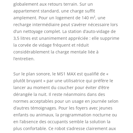
poussière, 1x réservoir 2-en-1, 1x
globalement aux retours terrain. Sur un
brosse latérale, 2x filtres HEPA, 2x
appartement standard, une charge suffit
serpillères, 2x sacs à poussière, 1x
amplement. Pour un logement de 140 m², une
adaptateur secteur, 1x
recharge intermédiaire peut s’avérer nécessaire lors
télécommande, 1x brosse de
d’un nettoyage complet. La station d’auto-vidage de
nettoyage, 1x manuel d’utilisation
3,5 litres est unanimement appréciée : elle supprime
(disponible en 5 langues :
la corvée de vidage fréquent et réduit
allemand, italien, espagnol,
français, anglais)
considérablement la charge mentale liée à
l’entretien.
Sur le plan sonore, le MS1 MAX est qualifié de «
plutôt bruyant » par une utilisatrice qui préfère le
lancer au moment du coucher pour éviter d’être
dérangée la nuit. Il reste néanmoins dans des
normes acceptables pour un usage en journée selon
d’autres témoignages. Pour les foyers avec jeunes
enfants ou animaux, la programmation nocturne ou
en l’absence des occupants semble la solution la
plus confortable. Ce robot s’adresse clairement aux