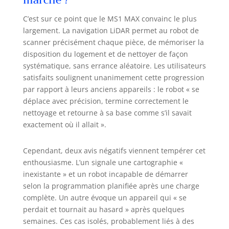
marché ?
de 98 % et évite les nettoyages
répétés ou manquants. La
C’est sur ce point que le MS1 MAX convainc le plus
détection douce des collisions
largement. La navigation LiDAR permet au robot de
protège les meubles et les pattes
scanner précisément chaque pièce, de mémoriser la
curieuses. Pouvant stocker jusqu'à
disposition du logement et de nettoyer de façon
5 cartes, le robot aspirateur laveur
systématique, sans errance aléatoire. Les utilisateurs
est parfaitement adapté aux
satisfaits soulignent unanimement cette progression
maisons à plusieurs étages 🤖
𝐕𝐢𝐝𝐚𝐠𝐞 𝐚𝐮𝐭𝐨𝐦𝐚𝐭𝐢𝐪𝐮𝐞 ➤Imaginez : à
par rapport à leurs anciens appareils : le robot « se
votre réveil, le robot aspirateur
déplace avec précision, termine correctement le
laveur démarre seul, nettoie votre
nettoyage et retourne à sa base comme s’il savait
maison, retourne se recharger,
exactement où il allait ».
puis vide la poussière dans un sac
de 3,5 L. 👉 Et vous n’aurez à
Cependant, deux avis négatifs viennent tempérer cet
penser au sac qu’après plus de 8
enthousiasme. L’un signale une cartographie «
semaines d’utilisation. Vous
inexistante » et un robot incapable de démarrer
pouvez ainsi économiser
beaucoup de temps pour
selon la programmation planifiée après une charge
accompagner votre famille 🔋
complète. Un autre évoque un appareil qui « se
𝐍𝐞𝐭𝐭𝐨𝐲𝐚𝐠𝐞 𝐬𝐚𝐧𝐬 𝐢𝐧𝐭𝐞𝐫𝐫𝐮𝐩𝐭𝐢𝐨𝐧 ➤Vous
perdait et tournait au hasard » après quelques
en avez assez de votre aspirateur
semaines. Ces cas isolés, probablement liés à des
robot qui « s'arrête » à mi-chemin