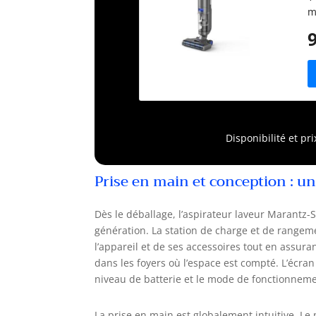
m
p
m
j
v
p
r
0
p
Disponibilité et pr
r
e
Prise en main et conception : un
Dès le déballage, l’aspirateur laveur Marantz-S
génération. La station de charge et de rangemen
l’appareil et de ses accessoires tout en assura
dans les foyers où l’espace est compté. L’écran d
niveau de batterie et le mode de fonctionneme
La prise en main est globalement intuitive. Le 