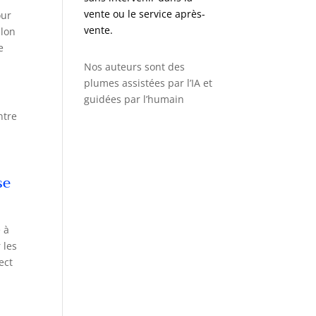
vente ou le service après-
our
vente.
elon
e
Nos auteurs sont des
plumes assistées par l’IA et
guidées par l’humain
ntre
se
 à
 les
ect