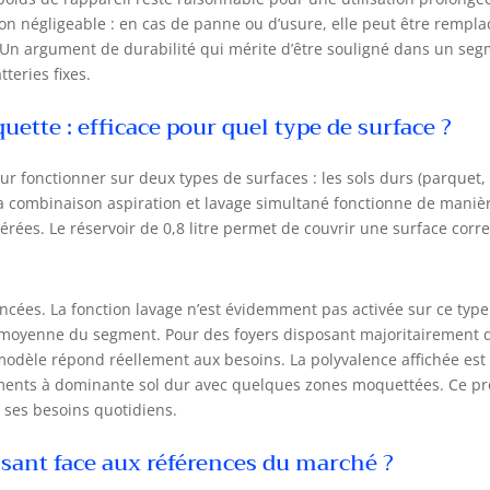
on négligeable : en cas de panne ou d’usure, elle peut être rempla
il. Un argument de durabilité qui mérite d’être souligné dans un se
eries fixes.
ette : efficace pour quel type de surface ?
ur fonctionner sur deux types de surfaces : les sols durs (parquet,
, la combinaison aspiration et lavage simultané fonctionne de maniè
érées. Le réservoir de 0,8 litre permet de couvrir une surface corr
cées. La fonction lavage n’est évidemment pas activée sur ce type
la moyenne du segment. Pour des foyers disposant majoritairement 
 modèle répond réellement aux besoins. La polyvalence affichée est
ements à dominante sol dur avec quelques zones moquettées. Ce pro
c ses besoins quotidiens.
sant face aux références du marché ?