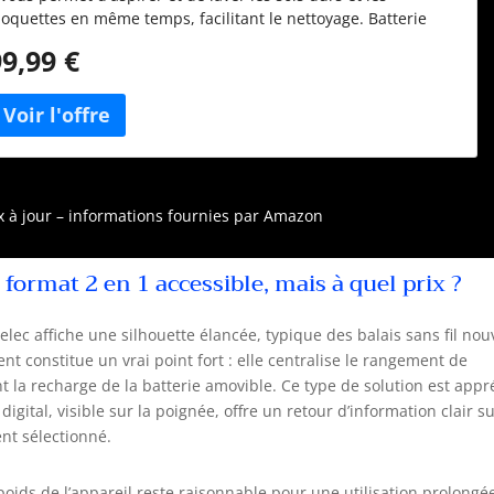
oquettes en même temps, facilitant le nettoyage. Batterie
uissante : Équipé d'une batterie lithium-ion de 28,8 V et 3000
99,99 €
Ah, il offre jusqu'à 25 minutes d'autonomie pour nettoyer
usqu'à 100 m². Affichage numérique : Un écran numérique
ous permet de suivre les niveaux d'eau et de batterie restants
our un contrôle optimal. Réservoirs séparés : Avec un
éservoir d'eau propre de 0,78 L et un réservoir d'eau usée de
,8 L, vous pouvez nettoyer en toute simplicité. Fonctionnalités
ratiques : L'auto-nettoyage, la station de charge et de
ix à jour – informations fournies par Amazon
angement ainsi que la batterie amovible facilitent l'utilisation
t l'entretien.
 format 2 en 1 accessible, mais à quel prix ?
elec affiche une silhouette élancée, typique des balais sans fil nou
t constitue un vrai point fort : elle centralise le rangement de
nt la recharge de la batterie amovible. Ce type de solution est appr
igital, visible sur la poignée, offre un retour d’information clair su
nt sélectionné.
poids de l’appareil reste raisonnable pour une utilisation prolongée