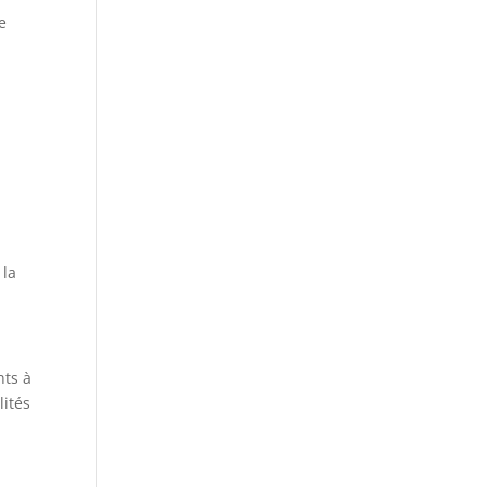
e
 la
nts à
lités