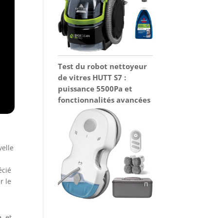
Test du robot nettoyeur
de vitres HUTT S7 :
puissance 5500Pa et
fonctionnalités avancées
velle
écié
r le
, et