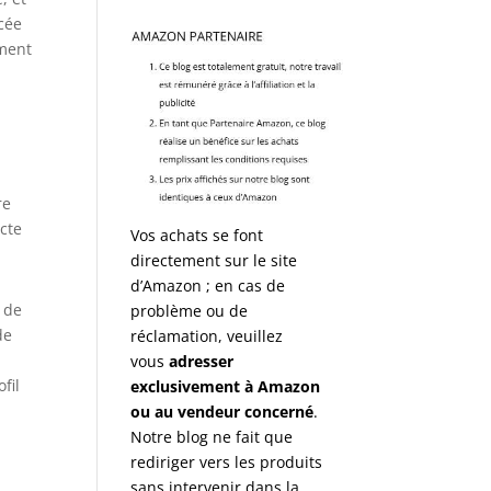
cée
gment
re
ecte
Vos achats se font
directement sur le site
d’Amazon ; en cas de
 de
problème ou de
de
réclamation, veuillez
vous
adresser
fil
exclusivement à Amazon
ou au vendeur concerné
.
Notre blog ne fait que
rediriger vers les produits
sans intervenir dans la