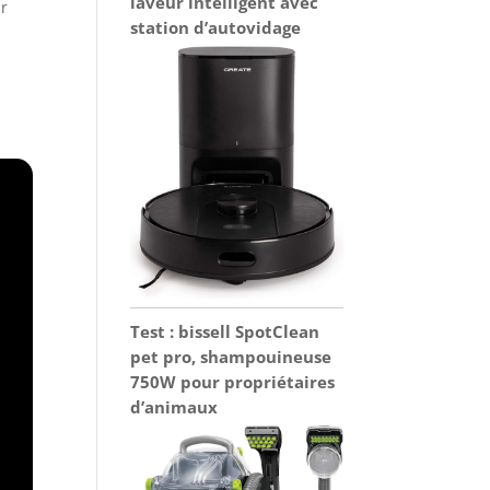
laveur intelligent avec
ur
station d’autovidage
.
Test : bissell SpotClean
pet pro, shampouineuse
750W pour propriétaires
d’animaux