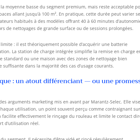
 la moyenne basse du segment premium, mais reste acceptable p
aces allant jusqu’à 100 m². En pratique, cette durée peut varier s
tilisateurs habitués à des modèles offrant 40 à 60 minutes d’autonomi
lors de nettoyages de grande surface ou de sessions prolongées.
limite : il est théoriquement possible d’acquérir une batterie
tion. La station de charge intégrée simplifie la remise en charge e
lle standard ou une maison avec des zones de nettoyage bien
e suffisante dans la majorité des cas d’usage courants.
que : un atout différenciant — ou une promes
 des arguments marketing mis en avant par Marantz-Selec. Elle vise
 chaque utilisation, un point souvent perçu comme contraignant sur
 facilite effectivement le rinçage du rouleau et limite le contact dir
 d’utilisation réel.
 du segment. Il nécessite d’être vidé et rincé régulièrement,