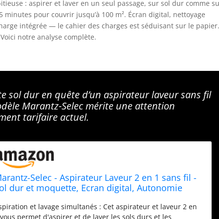
tieuse : aspirer et laver en un seul passage, sur sol dur comme s
minutes pour couvrir jusqu’à 100 m². Écran digital, nettoyage
harge intégrée — le cahier des charges est séduisant sur le papier
? Voici notre analyse complète.
 sol dur en quête d’un aspirateur laveur sans fil
odèle Marantz-Selec mérite une attention
ment tarifaire actuel.
arantz-Selec - Aspirateur Laveur 2 en 1 sans fil -
ol dur et moquette, Ecran digital, Autonomie
5mn (100m2), Nettoyage automatique, Réservoir
spiration et lavage simultanés : Cet aspirateur et laveur 2 en
,8L, Batterie amovible, Station de charge et
 vous permet d'aspirer et de laver les sols durs et les
angement