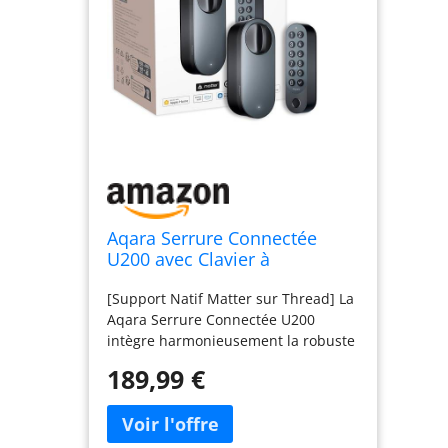
Aqara Serrure Connectée
U200 avec Clavier à
Empreinte Digitale, Noir
[Support Natif Matter sur Thread] La
Aqara Serrure Connectée U200
intègre harmonieusement la robuste
plateforme Matter et est compatible
189,99 €
avec Apple Home, Google Home,
Amazon Alexa, Samsung
SmartThings et Aqara Home. Avec le
Aqara Hub M3 ou Camera Hub G5