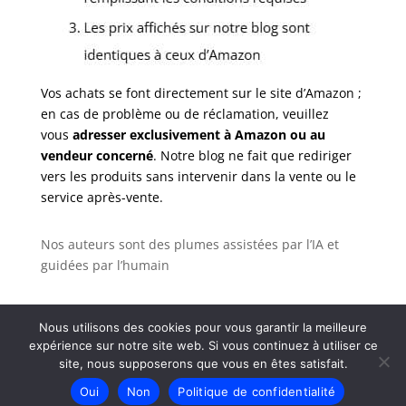
Vos achats se font directement sur le site d’Amazon ;
en cas de problème ou de réclamation, veuillez
vous
adresser exclusivement à Amazon ou au
vendeur concerné
. Notre blog ne fait que rediriger
vers les produits sans intervenir dans la vente ou le
service après-vente.
Nos auteurs sont des plumes assistées par l’IA et
guidées par l’humain
Nous utilisons des cookies pour vous garantir la meilleure
expérience sur notre site web. Si vous continuez à utiliser ce
Tous droits réservés - Coproprieterre |
Politique de
site, nous supposerons que vous en êtes satisfait.
confidentialité
-
Politique de confidentialité
-
Plan
Oui
Non
Politique de confidentialité
de site
-
Contact