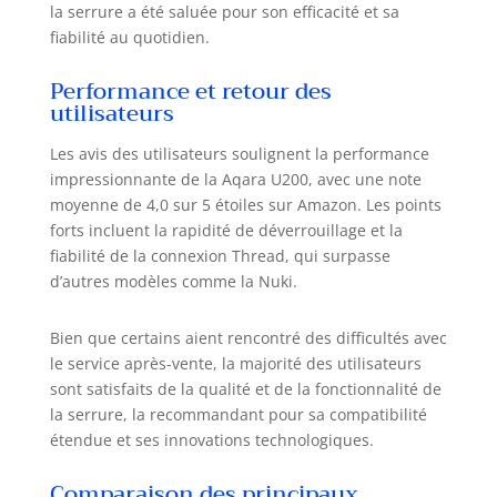
la serrure a été saluée pour son efficacité et sa
de -15°C à 66°C et le clavier est doté
fiabilité au quotidien.
d’un indice de protection IPX5 pour
utilisation extérieure. (* Les batteries
Performance et retour des
AAA ne sont pas rechargeables et
utilisateurs
une alimentation 12 V-24 V CA ou CC
est requise pour un câblage). [Mode
Les avis des utilisateurs soulignent la performance
de Déverrouillage Silencieux et
impressionnante de la Aqara U200, avec une note
Verrouillage Automatique] La serrure
moyenne de 4,0 sur 5 étoiles sur Amazon. Les points
electronique U200 offre un mode de
déverrouillage silencieux qui vous
forts incluent la rapidité de déverrouillage et la
permet de déverrouiller la porte
fiabilité de la connexion Thread, qui surpasse
doucement, réduisant efficacement
d’autres modèles comme la Nuki.
les niveaux de bruit. Activer cette
fonction à partir du clavier : il s'agit
Bien que certains aient rencontré des difficultés avec
d'un paramètre autonome qui ne
le service après-vente, la majorité des utilisateurs
nécessite pas de hub ni de routeur
sont satisfaits de la qualité et de la fonctionnalité de
de bordure Thread. De plus, grâce
la serrure, la recommandant pour sa compatibilité
au gyroscope intégré, l'U200 vous
avertira si la porte est laissée
étendue et ses innovations technologiques.
ouverte voire la verrouiller
Comparaison des principaux
automatiquement dès sa fermeture.