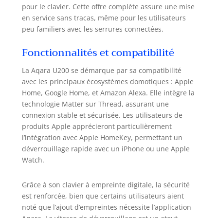
que la carte NFC Aqara), etc. Il est
pour le clavier. Cette offre complète assure une mise
également possible de commander
en service sans tracas, même pour les utilisateurs
la serrure à l'aide de l'app, soit via le
peu familiers avec les serrures connectées.
Bluetooth intégré, soit via Thread
pour un accès à distance. En outre, il
Fonctionnalités et compatibilité
permet la définition des mots de
passe temporaires, y compris ceux à
La Aqara U200 se démarque par sa compatibilité
usage unique et périodique pour
avec les principaux écosystèmes domotiques : Apple
faciliter le partage avec d'autres
Home, Google Home, et Amazon Alexa. Elle intègre la
personnes, ainsi que l’utilisation des
technologie Matter sur Thread, assurant une
clés mécaniques pour les situations
connexion stable et sécurisée. Les utilisateurs de
d'urgence. [Montage Facile et
produits Apple apprécieront particulièrement
Compatibilité Étendue] Et assurez-
l’intégration avec Apple HomeKey, permettant un
vous que votre serrure prend en
charge les fonctions d'urgence, avec
déverrouillage rapide avec un iPhone ou une Apple
une épaisseur de clé ≤ 5 mm et une
Watch.
longueur de poignée ≤ 39 mm. U200
est conçu pour un montage facile et
Grâce à son clavier à empreinte digitale, la sécurité
adapté à la serrure existante sans
est renforcée, bien que certains utilisateurs aient
aucun perçage ni vissage, ce qui en
noté que l’ajout d’empreintes nécessite l’application
fait une solution pratique et directe