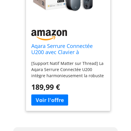
Aqara Serrure Connectée
U200 avec Clavier à
Empreinte Digitale, Noir
[Support Natif Matter sur Thread] La
Aqara Serrure Connectée U200
intègre harmonieusement la robuste
plateforme Matter et est compatible
189,99 €
avec Apple Home, Google Home,
Amazon Alexa, Samsung
SmartThings et Aqara Home. Avec le
Aqara Hub M3 ou Camera Hub G5
Pro, vous pouvez activer la fonction
de déverrouillage à distance et
configurer des automatismes avec
d'autres appareils dans l'app Aqara