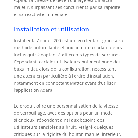
Aqara. La vitesse de déverrouillage est un atout
pour améliorer la sécurité
majeur, surpassant ses concurrents par sa rapidité
domestique. La serrure connectée
est compatible avec les barillets à
et sa réactivité immédiate.
profil européen et des barillets
Installation et utilisation
scandinaves sélectionnés.
(Remarque : vérifiez la compatibilité
avec votre porte avant l'achat).
Installer la Aqara U200 est un jeu d’enfant grâce à sa
[Batterie Rechargeable pour la
méthode autocollante et aux nombreux adaptateurs
Serrure Connectée] La serrure porte
inclus qui s’adaptent à différents types de serrures.
d'entrée U200 est alimentée par des
Cependant, certains utilisateurs ont mentionné des
batteries Li-Ion rechargeables d'une
bugs initiaux lors de la configuration, nécessitant
autonomie s’élevant à 6 mois (basée
une attention particulière à l’ordre d’installation,
sur 8 actions quotidiennes de
notamment en connectant Matter avant d’utiliser
déverrouillage/verrouillage par
l’application Aqara.
empreinte digitale/NFC),
garantissant une performance
étendue. [Multiples Options
Le produit offre une personnalisation de la vitesse
d'alimentation pour le Clavier] Le
de verrouillage, avec des options pour un mode
clavier est compatible avec des
silencieux, répondant ainsi aux besoins des
batteries AAA 1,5 V et offre des
utilisateurs sensibles au bruit. Malgré quelques
capacités d'alimentation câblée*. Il
critiques sur la rigidité du bouton manuel intérieur,
fonctionne à des températures allant