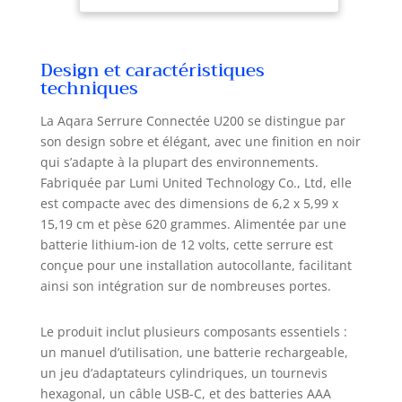
Pro, vous pouvez activer la fonction
de déverrouillage à distance et
configurer des automatismes avec
Design et caractéristiques
d'autres appareils dans l'app Aqara
techniques
Home. *Parmi les hubs Aqara, l'U200
n'est compatible qu'avec le hub M3,
La Aqara Serrure Connectée U200 se distingue par
hub M100, Hub M200, Sonnette
son design sobre et élégant, avec une finition en noir
Video Hub G410 et camera Hub G5
qui s’adapte à la plupart des environnements.
Pro, non avec les autres Aqara hubs
Fabriquée par Lumi United Technology Co., Ltd, elle
Zigbee ; pour la compatibilité avec
est compacte avec des dimensions de 6,2 x 5,99 x
d'autres écosystèmes, voir la liste de
contrôleur Matter 2-en-1 & Routeur
15,19 cm et pèse 620 grammes. Alimentée par une
de Thread Border. [Clé Apple Home
batterie lithium-ion de 12 volts, cette serrure est
et Divers Moyens de Déverrouillage]
conçue pour une installation autocollante, facilitant
L’U200 offre une variété de moyens
ainsi son intégration sur de nombreuses portes.
de déverrouillage pratiques, comme
clé Apple Home (Contrôleur Matter &
Le produit inclut plusieurs composants essentiels :
Routeur de Bordure Apple 2-en-1
un manuel d’utilisation, une batterie rechargeable,
requis), empreinte digitale
un jeu d’adaptateurs cylindriques, un tournevis
(Maximum 25), mot de passe, NFC
(non inclus et ne prend en charge
hexagonal, un câble USB-C, et des batteries AAA