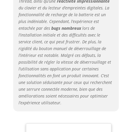
Thread, ainsi qu’une
réactivité impressionnante
pour un accès à distance. En outre, il
du clavier et du lecteur d’empreintes digitales. La
permet la définition des mots de
fonctionnalité de recharge de la batterie est un
passe temporaires, y compris ceux à
plus indéniable. Cependant, l’expérience est
usage unique et périodique pour
entachée par des
bugs nombreux
lors de
faciliter le partage avec d'autres
personnes, ainsi que l’utilisation des
l’installation initiale et des difficultés avec le
clés mécaniques pour les situations
service client, ce qui peut frustrer. De plus, la
d'urgence. [Montage Facile et
rigidité du bouton manuel de déverrouillage de
Compatibilité Étendue] Et assurez-
l’intérieur est notable. Malgré ces défauts, la
vous que votre serrure prend en
possibilité de régler la vitesse de déverrouillage et
charge les fonctions d'urgence, avec
l’utilisation sans application pour certaines
une épaisseur de clé ≤ 5 mm et une
fonctionnalités en font un produit innovant. C’est
longueur de poignée ≤ 39 mm. U200
une solution séduisante pour ceux qui recherchent
est conçu pour un montage facile et
une serrure connectée moderne, bien que des
adapté à la serrure existante sans
améliorations soient nécessaires pour optimiser
aucun perçage ni vissage, ce qui en
l’expérience utilisateur.
fait une solution pratique et directe
pour améliorer la sécurité
domestique. La serrure connectée
est compatible avec les barillets à
profil européen et des barillets