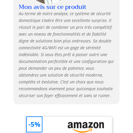
Mon avis sur ce produit
Le système
d'alarme
Au terme de notre analyse, ce système de sécurité
domestique
domestique s’avère être une excellente surprise. Il
TUGARD prend en
réussit le pari de combiner un prix très compétitif
charge le Wi-Fi 2,4
avec un niveau de fonctionnalités et de fiabilité
GHz pour une
digne de solutions bien plus onéreuses. Sa double
connexion rapide
connectivité 4G/WiFi est un gage de sérénité
et facile (ne prend
indéniable. Si vous êtes prêt à passer outre une
pas en charge le
documentation perfectible et une configuration qui
Wi-Fi 5G). Dans les
zones sans
peut demander un peu de patience, vous
couverture Wi-Fi,
obtiendrez une solution de sécurité moderne,
vous pouvez
complète et évolutive. C’est un choix que nous
insérer une carte
recommandons vivement pour quiconque souhaite
SIM 4G et l'appareil
sécuriser son foyer efficacement et sans se ruiner.
fonctionnera
toujours
normalement,
répondant
-5%
facilement à une
variété de besoins