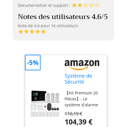
Documentation et support :
Notes des utilisateurs 4.6/5
Note de 4.6 pour 16 utilisateurs
-5%
Système de
Sécurité
Domestique,
【Kit Premium 20
Système
Pièces】- Le
D'alarme sans
système d'alarme
Fil 4G/WiFi SMS
de sécurité
avec Détecteur
110,19 €
comprend : 1
de
104,39 €
panneau de
Mouvement,