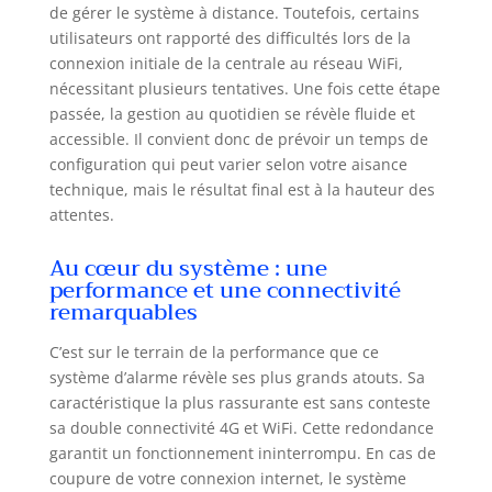
de gérer le système à distance. Toutefois, certains
lieu, pour une
utilisateurs ont rapporté des difficultés lors de la
tranquillité d'esprit
même lorsque
connexion initiale de la centrale au réseau WiFi,
vous êtes absent.
nécessitant plusieurs tentatives. Une fois cette étape
Connectez la
passée, la gestion au quotidien se révèle fluide et
sirène d'alarme à
accessible. Il convient donc de prévoir un temps de
Alexa/Google
configuration qui peut varier selon votre aisance
Assistant pour
technique, mais le résultat final est à la hauteur des
configurer
attentes.
facilement votre
système d'alarme à
Au cœur du système : une
l'aide de la
performance et une connectivité
commande vocale.
remarquables
【Alertes en Temps
Réel】- Le système
C’est sur le terrain de la performance que ce
d'alarme
système d’alarme révèle ses plus grands atouts. Sa
domestique
caractéristique la plus rassurante est sans conteste
dispose de
sa double connectivité 4G et WiFi. Cette redondance
plusieurs modes
garantit un fonctionnement ininterrompu. En cas de
d'alarme,
notamment des
coupure de votre connexion internet, le système