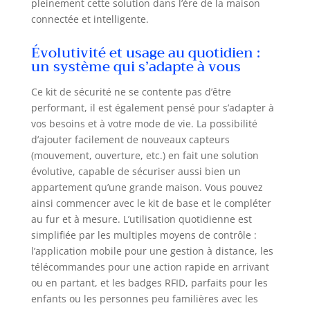
prend en charge
pleinement cette solution dans l’ère de la maison
jusqu'à 100 zones
connectée et intelligente.
sans fil, 10
télécommandes et
Évolutivité et usage au quotidien :
10 cartes RF. Il
un système qui s’adapte à vous
prend également
en charge la
Ce kit de sécurité ne se contente pas d’être
dénomination des
performant, il est également pensé pour s’adapter à
zones pour les 40
vos besoins et à votre mode de vie. La possibilité
premiers sous-
d’ajouter facilement de nouveaux capteurs
appareils, ce qui
(mouvement, ouverture, etc.) en fait une solution
facilite
évolutive, capable de sécuriser aussi bien un
l'identification des
appartement qu’une grande maison. Vous pouvez
zones d'alarme.
ainsi commencer avec le kit de base et le compléter
L'appareil est facile
à installer, il suffit
au fur et à mesure. L’utilisation quotidienne est
d'utiliser les vis
simplifiée par les multiples moyens de contrôle :
fournies pour le
l’application mobile pour une gestion à distance, les
fixer au mur.
télécommandes pour une action rapide en arrivant
ou en partant, et les badges RFID, parfaits pour les
enfants ou les personnes peu familières avec les