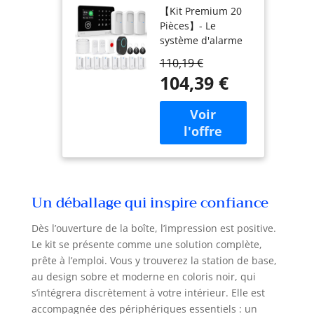
【Kit Premium 20
Système
Pièces】- Le
D'alarme sans
système d'alarme
Fil 4G/WiFi SMS
de sécurité
avec Détecteur
110,19 €
comprend : 1
de
104,39 €
panneau de
Mouvement,
contrôle (unité
Sirène
principale) avec
D'alarme
écran TFT 2,4
120dB,
pouces, 3
Télécommande
détecteurs de
Intelligente,
mouvement, 8
Compatible
détecteurs de
avec Alexa et
Un déballage qui inspire confiance
porte/fenêtre, 3
Google(20
cartes RFID, 2
Pièces)
Dès l’ouverture de la boîte, l’impression est positive.
télécommandes, 1
Le kit se présente comme une solution complète,
sirène, 1
prête à l’emploi. Vous y trouverez la station de base,
télécommande SOS
et 1 bouton de
au design sobre et moderne en coloris noir, qui
sonnette. Ce
s’intégrera discrètement à votre intérieur. Elle est
système d'alarme
accompagnée des périphériques essentiels : un