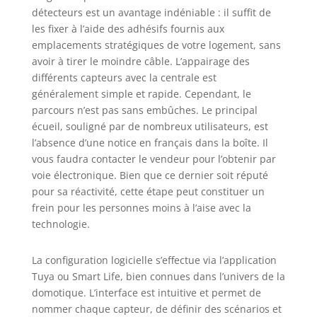
SIM 4G et l'appareil
détecteurs est un avantage indéniable : il suffit de
fonctionnera
les fixer à l’aide des adhésifs fournis aux
toujours
emplacements stratégiques de votre logement, sans
normalement,
répondant
avoir à tirer le moindre câble. L’appairage des
facilement à une
différents capteurs avec la centrale est
variété de besoins
généralement simple et rapide. Cependant, le
d'utilisation.
parcours n’est pas sans embûches. Le principal
【Application +
écueil, souligné par de nombreux utilisateurs, est
Commande
l’absence d’une notice en français dans la boîte. Il
Vocale】- Contrôlez
vous faudra contacter le vendeur pour l’obtenir par
facilement votre
voie électronique. Bien que ce dernier soit réputé
système de
pour sa réactivité, cette étape peut constituer un
sécurité
frein pour les personnes moins à l’aise avec la
domestique à
l'aide de la
technologie.
télécommande de
l'application Tuya,
La configuration logicielle s’effectue via l’application
activez, désactivez
Tuya ou Smart Life, bien connues dans l’univers de la
et protégez votre
domotique. L’interface est intuitive et permet de
domicile à tout
nommer chaque capteur, de définir des scénarios et
moment et en tout