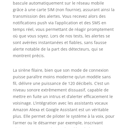
notifications push
bascule automatiquement sur le réseau mobile
via l'application,
grâce à une carte SIM (non fournie), assurant ainsi la
des alertes SMS et
transmission des alertes. Vous recevez alors des
des alarmes
notifications push via l’application et des SMS en
vocales 4G. Les
temps réel, vous permettant de réagir promptement
informations
où que vous soyez. Lors de nos tests, les alertes se
d'alarme peuvent
sont avérées instantanées et fiables, sans fausse
être envoyées en
alerte notable de la part des détecteurs, qui se
temps réel vers
montrent précis.
des téléphones
mobiles ou des
centres d'alarme.
La sirène filaire, bien que son mode de connexion
Effrayez les intrus
puisse paraître moins moderne qu’un modèle sans
avec une alarme
fil, délivre une puissance de 120 décibels. C’est un
de 120 dB
niveau sonore extrêmement dissuasif, capable de
lorsqu'un capteur
mettre en fuite un intrus et d’alerter efficacement le
est déclenché.
voisinage. L’intégration avec les assistants vocaux
【Facile à étendre
Amazon Alexa et Google Assistant est un véritable
et à Installer】-
plus. Elle permet de piloter le système à la voix, pour
Notre système
d'alarme sans fil
l’armer ou le désarmer par exemple, inscrivant