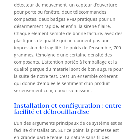
professionnel
détecteur de mouvement, un capteur d’ouverture
assure une
pour porte ou fenêtre, deux télécommandes
protection 24h/24
compactes, deux badges RFID pratiques pour un
et 7j/7 pour votre
désarmement rapide, et enfin, la sirène filaire.
maison. 【Mode
Chaque élément semble de bonne facture, avec des
Double Réseau
plastiques de qualité qui ne donnent pas une
4G+2,4 GHz WiFi】-
impression de fragilité. Le poids de l’ensemble, 700
Le système
d'alarme
grammes, témoigne d’une certaine densité des
domestique
composants. L’attention portée à l’emballage et la
TUGARD prend en
qualité perçue du matériel sont de bon augure pour
charge le Wi-Fi 2,4
la suite de notre test. C’est un ensemble cohérent
GHz pour une
qui donne d’emblée le sentiment d’un produit
connexion rapide
sérieusement conçu pour sa mission.
et facile (ne prend
pas en charge le
Installation et configuration : entre
Wi-Fi 5G). Dans les
facilité et débrouillardise
zones sans
couverture Wi-Fi,
L’un des arguments principaux de ce système est sa
vous pouvez
facilité d’installation. Sur ce point, la promesse est
insérer une carte
en grande partie tenue. La nature sans fil des