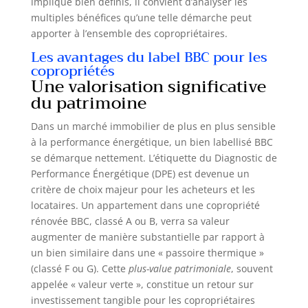
implique bien définis, il convient d’analyser les
T5. Qualité d’air intérieur améliorée : filtre fin
multiples bénéfices qu’une telle démarche peut
ePM10 50% (M5) sur l’insufflation + filtre ePM10
65% (G4) sur l’aspiration, entretien facile et
apporter à l’ensemble des copropriétaires.
remplacement rapide des filtres. Polyvalent &
durable : livré avec by-pass estival
Les avantages du label BBC pour les
(rafraîchissement), protection antigel intégrée,
copropriétés
compatible remplacement VMC simple ou
Une valorisation significative
double flux, idéal pour logements classés T2 à
T5.
du patrimoine
Dans un marché immobilier de plus en plus sensible
à la performance énergétique, un bien labellisé BBC
se démarque nettement. L’étiquette du Diagnostic de
Performance Énergétique (DPE) est devenue un
critère de choix majeur pour les acheteurs et les
locataires. Un appartement dans une copropriété
rénovée BBC, classé A ou B, verra sa valeur
augmenter de manière substantielle par rapport à
un bien similaire dans une « passoire thermique »
(classé F ou G). Cette
plus-value patrimoniale
, souvent
appelée « valeur verte », constitue un retour sur
investissement tangible pour les copropriétaires