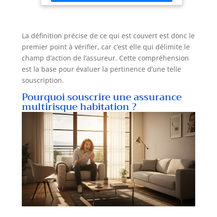
corps en acier de calibre 14), avec 2 pênes en bord
et charnières anti-forçage dissimulées. Facile à
utiliser : avec étagère intérieure, pour une
organisation pratique. Fixation murale possible :
inclut des orifices de montage pré-percés et du
La définition précise de ce qui est couvert est donc le
matériel pour une installation au sol et murale.
premier point à vérifier, car c’est elle qui délimite le
Dimensions du produit : Extérieur : 35 cm L x 33
cm P x 50 cm H; Intérieur : 34,5 cm L x 26,3 cm P x
champ d’action de l’assureur. Cette compréhension
49,6 cm H.
est la base pour évaluer la pertinence d’une telle
souscription.
Pourquoi souscrire une assurance
multirisque habitation ?