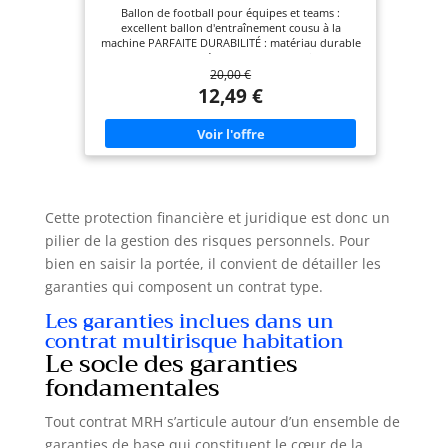
pour l'entraînement d'équipe - Football
Ballon de football pour équipes et teams :
pour Enfants et éveil, Taille 3, Taille 4 et Taille
excellent ballon d'entraînement cousu à la
5
machine PARFAITE DURABILITÉ : matériau durable
et souple en polyuréthane thermoplastique avec
20,00 €
laminage supplémentaire de mousse Le ballon de
football avec vessie en butyle assure une très
12,49 €
faible perte de pression d'air et un rebond
optimal Construction de 32 panneaux - disponible
en tailles 3, 4 et 5 (voir le tableau des tailles dans
l'aperçu de l'image) Le meilleur ballon
d'entraînement pour chaque équipe
Cette protection financière et juridique est donc un
pilier de la gestion des risques personnels. Pour
bien en saisir la portée, il convient de détailler les
garanties qui composent un contrat type.
Les garanties inclues dans un
contrat multirisque habitation
Le socle des garanties
fondamentales
Tout contrat MRH s’articule autour d’un ensemble de
garanties de base qui constituent le cœur de la