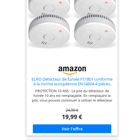
kit de fixation inclus.
ELRO Détecteur de fumée FS1801 conforme
à la norme européenne EN14604-4 pièces,
lot de 4
PROTECTION 10 ANS : La pile du détecteur de
fumée 10 ans est remplaçable. En remplaçant la
pile, vous pouvez continuer à utiliser le détecteur
sans avoir à en acheter un nouveau. La pile dure 1
24,99 €
an. NOUVEAU CAPTEUR OPTIQUE MODERNE :
Équipé d’un capteur optique avancé qui réagit
19,99 €
rapidement en cas d’incendie, offrant une alerte
précoce en cas de fumée. Réduction des fausses
alertes. FACILITÉ D’UTILISATION : Testez facilement
le fonctionnement de votre détecteur de fumée
grâce au bouton test et restez informé de l’état de