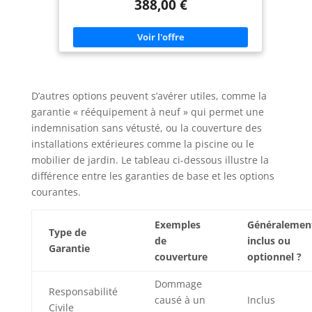
388,00 €
d'espace qu'il n'en faut pour vos données et vos
applications. Particularités : poids super léger de
2,2 kg, refroidissement silencieux, écran Full-HD,
16 Go de RAM DDR4, webcam, HDMI, prise casque,
microphone, USB 3.0 Windows 11 Prof. 64 bits est
complètement installé avec tous les pilotes, ainsi
qu'un pack Microsoft Office en version complète.
D’autres options peuvent s’avérer utiles, comme la
garantie « rééquipement à neuf » qui permet une
indemnisation sans vétusté, ou la couverture des
installations extérieures comme la piscine ou le
mobilier de jardin. Le tableau ci-dessous illustre la
différence entre les garanties de base et les options
courantes.
Exemples
Généralemen
Type de
de
inclus ou
Garantie
couverture
optionnel ?
Dommage
Responsabilité
causé à un
Inclus
Civile