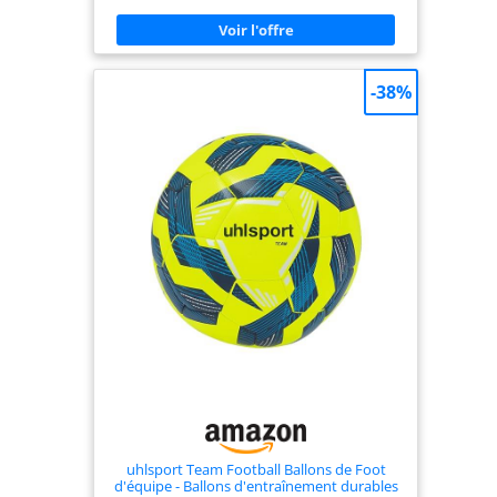
maison ou sur le terrain Haute qualité : ce ballon
de football de taille 5 Champions League est
soigneusement fabriqué à partir de matériaux de
qualité supérieure pour garantir durabilité et
longévité, le tout enveloppé dans une finition haut
-38%
de gamme. Excellente idée cadeau | Notre ballon
de football de la Ligue des Champions est une
excellente idée de cadeau de football pour les
enfants et les adultes ! Que ce soit comme cadeau
d'anniversaire, cadeau de Noël ou simplement
pour le plaisir! Gonflage facile : notre ballon de
football de la Ligue des Champions est livré
dégonflé, achetez une pompe Hy-Pro pour un
gonflage rapide et commencez à l'utiliser dès que
possible.
uhlsport Team Football Ballons de Foot
d'équipe - Ballons d'entraînement durables