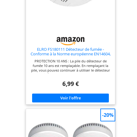
ELRO FS180111 Détecteur de fumée -
Conforme à la Norme européenne EN14604,
Blanc
PROTECTION 10 ANS : La pile du détecteur de
fumée 10 ans est remplaçable. En remplaçant la
pile, vous pouvez continuer à utiliser le détecteur
sans avoir à en acheter un nouveau. La pile dure 1
an. NOUVEAU CAPTEUR OPTIQUE MODERNE :
6,99 €
Équipé d’un capteur optique avancé qui réagit
rapidement en cas d’incendie, offrant une alerte
précoce en cas de fumée. Réduction des fausses
alertes. FACILITÉ D’UTILISATION : Testez facilement
le fonctionnement de votre détecteur de fumée
grâce au bouton test et restez informé de l’état de
la pile avec l’indicateur de batterie faible. QUALITÉ
-20%
FIABLE : Profitez d’une tranquillité d’esprit grâce à
une garantie de 2 ans. De plus, ce détecteur de
fumée respecte les normes strictes de sécurité
européennes (EN14604). INSTALLATION FACILE : Le
détecteur de fumée est simple à installer grâce au