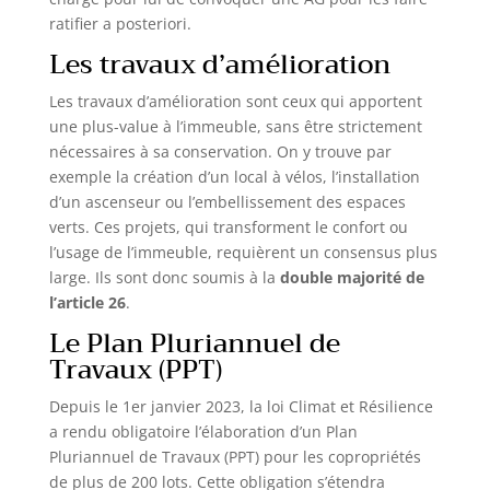
000 heures et un indice de rendu des couleurs (CRI
ratifier a posteriori.
≥ 80), même après une longue utilisation. Chaque
luminaire plafonnier est couvert par une garantie
Les travaux d’amélioration
de 5 ans, avec un service client réactif sous 24h.
Les travaux d’amélioration sont ceux qui apportent
une plus-value à l’immeuble, sans être strictement
nécessaires à sa conservation. On y trouve par
exemple la création d’un local à vélos, l’installation
d’un ascenseur ou l’embellissement des espaces
verts. Ces projets, qui transforment le confort ou
l’usage de l’immeuble, requièrent un consensus plus
large. Ils sont donc soumis à la
double majorité de
l’article 26
.
Le Plan Pluriannuel de
Travaux (PPT)
Depuis le 1er janvier 2023, la loi Climat et Résilience
a rendu obligatoire l’élaboration d’un Plan
Pluriannuel de Travaux (PPT) pour les copropriétés
de plus de 200 lots. Cette obligation s’étendra