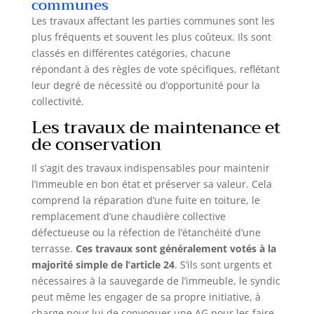
communes
télécommande 2.4G (portée jusqu’à 20m) avec
support mural, ou via l’application mobile
Les travaux affectant les parties communes sont les
“Lampsmart Pro” (connexion Bluetooth, sans Wi-Fi
plus fréquents et souvent les plus coûteux. Ils sont
requis). Il vous suffit de suivre le manuel pour
télécharger l’application “Lampsmart Pro”, qui
classés en différentes catégories, chacune
permet de régler la luminosité, la température de
répondant à des règles de vote spécifiques, reflétant
couleur et la minuterie sans craindre de perdre la
télécommande. 🎨【Température & Luminosité
leur degré de nécessité ou d’opportunité pour la
Réglables】Grâce à sa puissance de 24W, ce
collectivité.
plafonnier led chambre offre une luminosité allant
jusqu’à 2800LM, réglable de 10% à 100%, et une
Les travaux de maintenance et
température de couleur modulable de 3000K à
6500K. Que vous souhaitiez une lumière blanche
de conservation
chaude et tamisée pour un dîner cosy ou une
lumière blanche froide et vive pour lire dans le
plafonnier salon, vous trouverez l’éclairage parfait
Il s’agit des travaux indispensables pour maintenir
à chaque instant. ⏱️【Minuterie & Fonction
l’immeuble en bon état et préserver sa valeur. Cela
Mémoire Intelligente】Ce plafonnier LED salon
intègre une minuterie pratique (15/30 min) pour
comprend la réparation d’une fuite en toiture, le
une extinction automatique avant le coucher, ainsi
remplacement d’une chaudière collective
qu'une mémoire intelligente qui enregistre vos
derniers réglages de luminosité et de
défectueuse ou la réfection de l’étanchéité d’une
température. Plus besoin de se lever la nuit pour
terrasse.
Ces travaux sont généralement votés à la
éteindre la lumière ! Remarque : le mode veilleuse
ne peut pas être mémorisé. 🌿【Écoénergétique &
majorité simple de l’article 24
. S’ils sont urgents et
Garantie 5 Ans】Ce plafonnier LED de haute
nécessaires à la sauvegarde de l’immeuble, le syndic
qualité ne consomme que 24W tout en offrant une
performance équivalente à une lampe de 200W,
peut même les engager de sa propre initiative, à
vous permettant d’économiser plus de 85 %
charge pour lui de convoquer une AG pour les faire
d’énergie. Avec une durée de vie allant jusqu’à 50