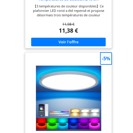
accessoires d'installation inclus.
【3 températures de couleur disponibles】Ce
plafonnier LED rond a été repensé et propose
désormais trois températures de couleur
(3000K/4000K/6500K). Ajustez facilement la
11,98 €
température de couleur grâce à l'interrupteur à
trois positions situé à l'arrière. Ces trois réglages
11,38 €
s'adaptent à différentes situations et vous
permettent de créer facilement des ambiances
variées. 【Lumineuse et économe en énergie】Ce
plafonnier ne consomme que 15 W pour un flux
lumineux de 1500 lumens. Il offre un éclairage
ultra-lumineux pour les pièces de 8 à 15 mètres
-5%
carrés, ce qui en fait un choix idéal pour un
éclairage écoénergétique. Ce plafonnier led pour
salon garantit non seulement un éclairage
optimal, mais permet également de réaliser
jusqu'à 85 % d'économies sur votre facture
d'électricité. De plus, sa durée de vie peut
atteindre 25 000 heures, ce qui le rend sûr à
utiliser. 【Installation facile, design ultra-fin】Cette
lampe LED ultra-fine ne mesure que 1,7 cm
d'épaisseur, permettant une installation encastrée
au plafond et empêchant efficacement
l'accumulation d'insectes et de poussière. Son
socle ergonomique est compatible avec 99 % des
boîtes de jonction du marché. Sans mise à la terre
ni intervention d'un électricien, les accessoires
fournis permettent une installation facile par une
seule personne. 【Étanchéité IP44, rendu des