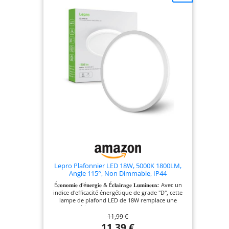
Lepro Plafonnier LED 18W, 5000K 1800LM,
Angle 115°, Non Dimmable, IP44
É𝐜𝐨𝐧𝐨𝐦𝐢𝐞 𝐝'é𝐧𝐞𝐫𝐠𝐢𝐞 & É𝐜𝐥𝐚𝐢𝐫𝐚𝐠𝐞 𝐋𝐮𝐦𝐢𝐧𝐞𝐮𝐱: Avec un
indice d'efficacité énergétique de grade "D", cette
lampe de plafond LED de 18W remplace une
ampoule à incandescence de 100W, permettant
11,99 €
ainsi une économie d'énergie efficace et une
réduction de la facture d'électricité. Sa luminosité
11,39 €