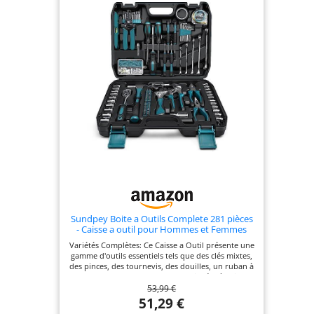
Sundpey Boite a Outils Complete 281 pièces
- Caisse a outil pour Hommes et Femmes
Malette Outils Complet Avec Ensemble de
Variétés Complètes: Ce Caisse a Outil présente une
Clés à Douille Ensemble de Tournevis Clé
gamme d'outils essentiels tels que des clés mixtes,
Hexagonale Métrique Pinces
des pinces, des tournevis, des douilles, un ruban à
mesurer, et plus encore. Les poignées à prise
53,99 €
souple offrent un confort et un contrôle
supérieurs lors de l'utilisation. Chaque outil est
51,29 €
solidement fixé à sa place respective, évitant tout