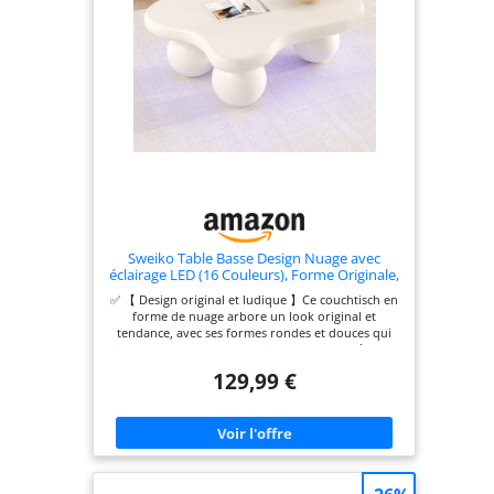
Sweiko Table Basse Design Nuage avec
éclairage LED (16 Couleurs), Forme Originale,
Pieds arrondis, Idéale pour Salon Moderne
✅ 【 Design original et ludique 】Ce couchtisch en
et Chambre d'enfant,Plateau Style Cloud
forme de nuage arbore un look original et
Lumineux (White)
tendance, avec ses formes rondes et douces qui
ajoutent une touche enfantine et moderne à votre
intérieur. Idéal pour un salon dans un style
129,99 €
scandinave, Cream Style ou déco tendre et
apaisante. ✅ 【Éclairage LED coloré 】Équipé d’un
ruban LED intégré avec 16 couleurs au choix, ce
meuble permet de créer une ambiance
chaleureuse, romantique ou dynamique, selon
vos envies ou l’heure de la journée. Contrôlez
facilement l’éclairage via télécommande pour une