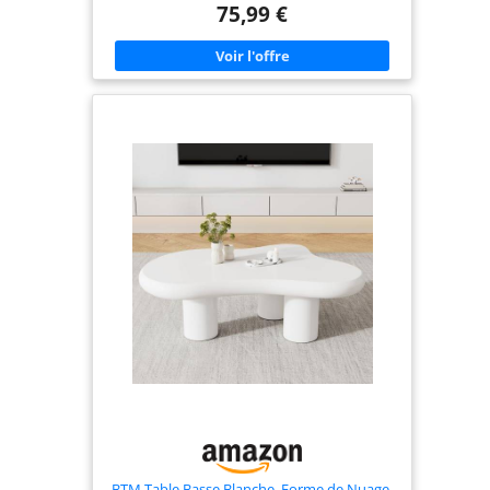
préféré. Design de rangement à 2 niveaux : la
75,99 €
grande table basse dispose d'une étagère
ingénieuse à deux niveaux qui offre un espace de
rangement supplémentaire. Ainsi, vous pouvez
facilement ranger vos magazines, télécommandes
ou articles de décoration et garder votre salon
bien rangé et bien rangé. Classique : les lignes
épurées et les contours géométriques de la table
reflètent une esthétique moderne, tandis que le
grain de bois rustique marron et antique capture
l'essence d'une ferme classique. Le mélange de
design rustique et élégant en fait un excellent
ajout à votre intérieur RÉSISTANTE : cette table
ronde de ferme est fabriquée en panneaux de
particules de haute qualité et avec un cadre en
métal solide, et peut supporter jusqu'à 66 livres au
milieu. Afin de garantir sa durabilité et sa
durabilité, nous vous recommandons de ne pas
placer d'objets lourds sur les bords. Montage
facile : la table basse simple est livrée avec des
instructions claires comme du cristal, des
composants numérotés et toutes les pièces
nécessaires pour un montage facile et rapide. Si
vous avez des questions sur la grande table à thé
en bois, veuillez nous contacter
BTM Table Basse Blanche, Forme de Nuage,