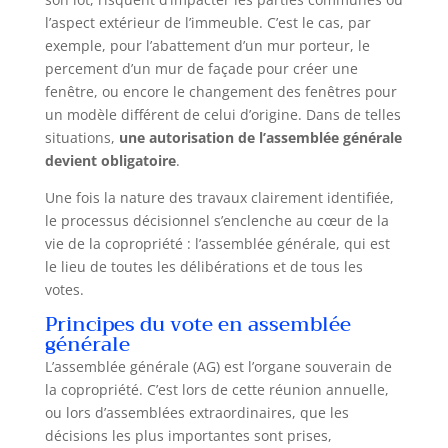
projets DIY Qualité et Sécurité Premium : Tous les
l’aspect extérieur de l’immeuble. C’est le cas, par
outils respectent les normes européennes avec
des matériaux antirouille et des poignées
exemple, pour l’abattement d’un mur porteur, le
ergonomiques. La coffret cle a cliquet et douille à
percement d’un mur de façade pour créer une
fermeture sécurisée et poignée renforcée facilite
le transport. Organisation optimale avec
fenêtre, ou encore le changement des fenêtres pour
compartiments dédiés pour chaque outil Idée
un modèle différent de celui d’origine. Dans de telles
Cadeau Parfaite : Cette malette outils avec
perceuse visseuse est le cadeau idéal pour Noël,
situations,
une autorisation de l’assemblée générale
anniversaire ou fête des pères. Complet et
devient obligatoire
.
professionnel, ce kit convient aux bricoleurs
débutants comme expérimentés. Garantie 24 mois
DEKO avec service client réactif.
Une fois la nature des travaux clairement identifiée,
le processus décisionnel s’enclenche au cœur de la
vie de la copropriété : l’assemblée générale, qui est
le lieu de toutes les délibérations et de tous les
votes.
Principes du vote en assemblée
générale
L’assemblée générale (AG) est l’organe souverain de
la copropriété. C’est lors de cette réunion annuelle,
ou lors d’assemblées extraordinaires, que les
décisions les plus importantes sont prises,