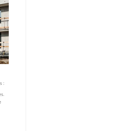
s :
es.
e