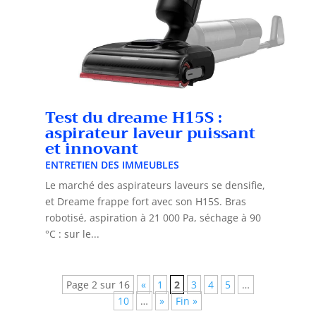
Test du dreame H15S :
aspirateur laveur puissant
et innovant
ENTRETIEN DES IMMEUBLES
Le marché des aspirateurs laveurs se densifie,
et Dreame frappe fort avec son H15S. Bras
robotisé, aspiration à 21 000 Pa, séchage à 90
°C : sur le...
Page 2 sur 16
«
1
2
3
4
5
…
10
…
»
Fin »